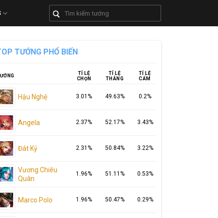
S
TOP TƯỚNG PHỔ BIẾN
TỈ LỆ
TỈ LỆ
TỈ LỆ
ƯỚNG
CHỌN
THẮNG
CẤM
Hậu Nghệ
3.01%
49.63%
0.2%
Angela
2.37%
52.17%
3.43%
Đát Kỷ
2.31%
50.84%
3.22%
Vương Chiêu
1.96%
51.11%
0.53%
Quân
Marco Polo
1.96%
50.47%
0.29%