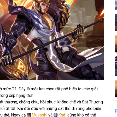
ở mức T1. Đây là một lựa chọn rất phổ biến tại các giải
rong xếp hạng đơn.
át thương, chống chịu, hồi phục, khống chế và Sát Thương
 rất tốt. Khi đối đầu với những sát thủ đi rừng phổ biến
ưu thế. Ngay cả
Musashi
và
Khải
cũng khó có thể