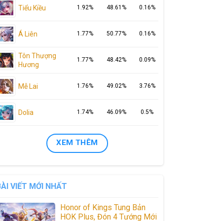
Tiểu Kiều
1.92%
48.61%
0.16%
Á Liên
1.77%
50.77%
0.16%
Tôn Thượng
1.77%
48.42%
0.09%
Hương
Mễ Lai
1.76%
49.02%
3.76%
Dolia
1.74%
46.09%
0.5%
XEM THÊM
BÀI VIẾT MỚI NHẤT
Honor of Kings Tung Bản
HOK Plus, Đón 4 Tướng Mới