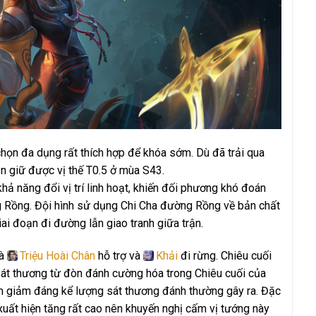
ọn đa dụng rất thích hợp để khóa sớm. Dù đã trải qua
n giữ được vị thế T0.5 ở mùa S43.
hả năng đổi vị trí linh hoạt, khiến đối phương khó đoán
 Rồng. Đội hình sử dụng Chi Cha đường Rồng về bản chất
giai đoạn đi đường lẫn giao tranh giữa trận.
là
Triệu Hoài Chân
hỗ trợ và
Khải
đi rừng. Chiêu cuối
sát thương từ đòn đánh cường hóa trong Chiêu cuối của
 giảm đáng kể lượng sát thương đánh thường gây ra. Đặc
 xuất hiện tăng rất cao nên khuyến nghị cấm vị tướng này