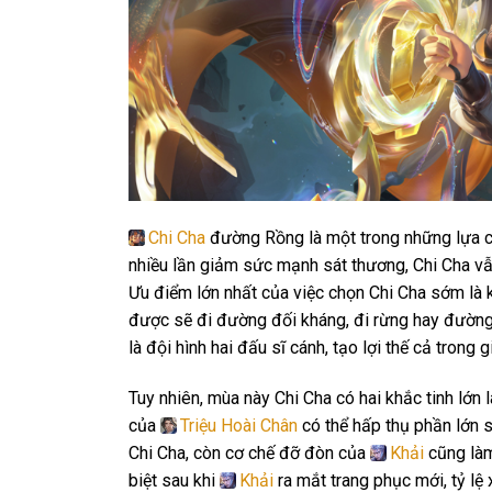
Chi Cha
đường Rồng là một trong những lựa ch
nhiều lần giảm sức mạnh sát thương, Chi Cha vẫ
Ưu điểm lớn nhất của việc chọn Chi Cha sớm là k
được sẽ đi đường đối kháng, đi rừng hay đường
là đội hình hai đấu sĩ cánh, tạo lợi thế cả trong 
Tuy nhiên, mùa này Chi Cha có hai khắc tinh lớn 
của
Triệu Hoài Chân
có thể hấp thụ phần lớn 
Chi Cha, còn cơ chế đỡ đòn của
Khải
cũng làm
biệt sau khi
Khải
ra mắt trang phục mới, tỷ lệ