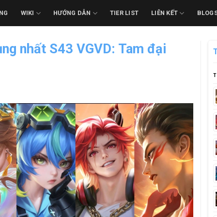
NG
WIKI
HƯỚNG DẪN
TIER LIST
LIÊN KẾT
BLOG
ụng nhất S43 VGVD: Tam đại
T