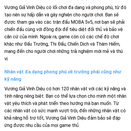
Vương Giả Vinh Diệu có lối chơi đa dạng và phong phú, từ đó
tạo nên sự hấp dẫn và gây nghiện cho người chơi. Bạn sẽ
được tham gia vào các trận đấu MOBA 5v5, nơi bạn sẽ phải
chiến đấu cùng với đồng đội để tiêu diệt đối thủ và bảo vệ
căn cứ của mình. Ngoài ra, game còn có các chế độ chơi
khác như Đấu Trường, Thi Đấu, Chiến Dịch và Thám Hiểm,
mang đến cho người chơi những trải nghiệm mới mẻ và thú
vị.
Nhân vật đa dạng phong phú về trường phái cũng như
kỹ năng
Vương Giả Vinh Diệu có hơn 120 nhân vật với các kỹ năng và
tính năng riêng biệt. Bạn có thể lựa chọn cho mình một nhân
vật yêu thích và phát triển theo hướng mà bạn muốn. Từ
các nhân vật có sức mạnh vượt trội, đến những nhân vật có
khả năng hỗ trợ tốt, Vương Giả Vinh Diệu đảm bảo sẽ đáp
ứng được nhu cầu của mọi game thủ.