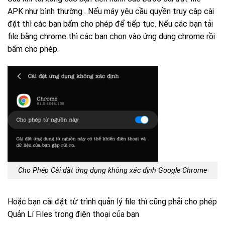
APK như bình thường . Nếu máy yêu cầu quyền truy cập cài
đặt thì các bạn bấm cho phép để tiếp tục. Nếu các bạn tải
file bằng chrome thì các bạn chọn vào ứng dụng chrome rồi
bấm cho phép.
Cho Phép Cài đặt ứng dụng không xác định Google Chrome
Hoặc bạn cài đặt từ trình quản lý file thì cũng phải cho phép
Quản Lí Files trong điện thoại của bạn