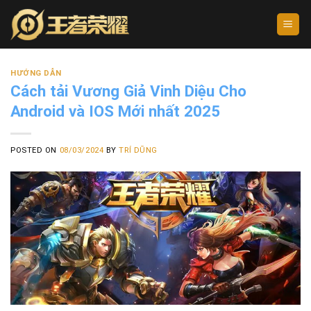
Skip
to
content
HƯỚNG DẪN
Cách tải Vương Giả Vinh Diệu Cho
Android và IOS Mới nhất 2025
POSTED ON
08/03/2024
BY
TRÍ DŨNG