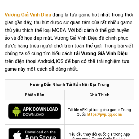
Vương Giả Vinh Diệu
đang là tựa game hot nhất trong thời
gian gần đây, thu hút được sự quan tâm của rất nhiều game
thủ yêu thích thể loại MOBA. Với bối cảnh ở thế giới huyền
ảo và đồ họa đẹp mắt, Vương Giả Vinh Diệu đã chinh phục
được hàng triệu người chơi trên toàn thế giới. Trong bài viết
chúng ta sẽ cùng tìm hiểu cách
tải Vương Giả Vinh Diệu
trên điện thoại Android, iOS để bạn có thể trải nghiệm tựa
game này một cách dễ dàng nhất.
Hướng Dẫn Nhanh Tải Bản Nội Địa Trung
Phiên Bản
Chú Thích
Tải file APK tại trang chủ game Trung
Quốc
https://pvp.qq.com/
Yêu cầu thay đổi quốc gia trong App
Store sang Trung Quốc Đại Lục.