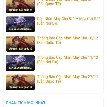
(Bản Quốc Tế)
Cập Nhật Máy Chủ 8/1 – Mùa Giải S42
(Bản Nội Địa)
Thông Báo Cập Nhật Máy Chủ 16/12
(Bản Quốc Tế)
Thông Báo Cập Nhật Máy Chủ 11/12
(Bản Nội Địa)
Thông Báo Cập Nhật Máy Chủ 27/11
(Bản Quốc Tế)
PHÂN TÍCH MỚI NHẤT