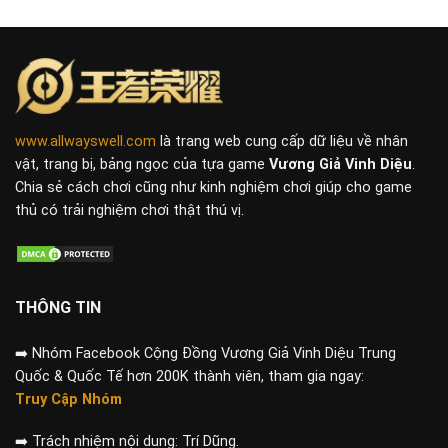
www.allwayswell.com
là trang web cung cấp dữ liệu về nhân
vật, trang bị, bảng ngọc của tựa game
Vương Giả Vinh Diệu
.
Chia sẻ cách chơi cũng như kinh nghiệm chơi giúp cho game
thủ có trải nghiệm chơi thật thú vị.
THÔNG TIN
➡️
Nhóm Facebook Cộng Đồng Vương Giả Vinh Diệu Trung
Quốc & Quốc Tế hơn 200K thành viên, tham gia ngay:
Truy Cập Nhóm
➡️
Trách nhiệm nội dung: Trí Dũng.