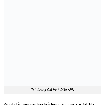
Tải Vương Giả Vinh Diệu APK
Sau khi tải xong các bạn tiến hành các bước cài đặt file