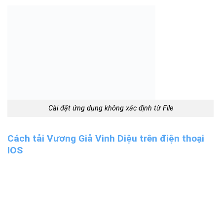
Cài đặt ứng dụng không xác định từ File
Cách tải Vương Giả Vinh Diệu trên điện thoại
IOS