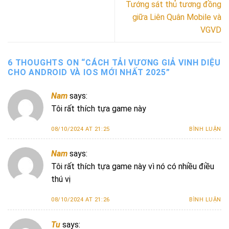
Tướng sát thủ tương đồng
giữa Liên Quân Mobile và
VGVD
6 THOUGHTS ON “
CÁCH TẢI VƯƠNG GIẢ VINH DIỆU
CHO ANDROID VÀ IOS MỚI NHẤT 2025
”
Nam
says:
Tôi rất thích tựa game này
08/10/2024 AT 21:25
BÌNH LUẬN
Nam
says:
Tôi rất thích tựa game này vì nó có nhiều điều
thú vị
08/10/2024 AT 21:26
BÌNH LUẬN
Tu
says: