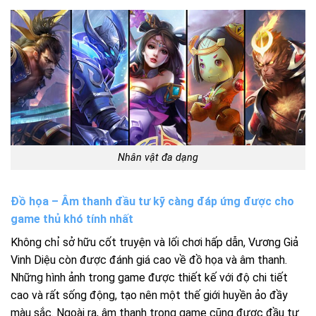
Nhân vật đa dạng
Đồ họa – Âm thanh đầu tư kỹ càng đáp ứng được cho
game thủ khó tính nhất
Không chỉ sở hữu cốt truyện và lối chơi hấp dẫn, Vương Giả
Vinh Diệu còn được đánh giá cao về đồ họa và âm thanh.
Những hình ảnh trong game được thiết kế với độ chi tiết
cao và rất sống động, tạo nên một thế giới huyền ảo đầy
màu sắc. Ngoài ra, âm thanh trong game cũng được đầu tư