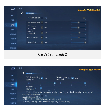
Cài đặt âm thanh 2