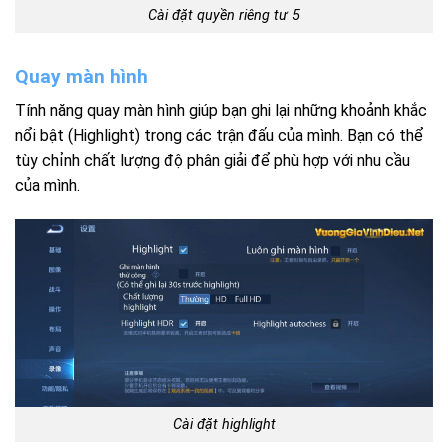
Cài đặt quyền riêng tư 5
Quay màn hình
Tính năng quay màn hình giúp bạn ghi lại những khoảnh khắc
nổi bật (Highlight) trong các trận đấu của mình. Bạn có thể
tùy chỉnh chất lượng độ phân giải để phù hợp với nhu cầu
của mình.
Cài đặt highlight