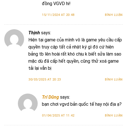
đồng VGVD hi!
15/11/2024 AT 20:48
BÌNH LUẬN
Thịnh
says:
Hiện tại game của mình vô là game yêu cầu cấp
quyền truy cập tất cả nhật ký gì đó cứ hiện
bảng tb lên hoài rất khó chịu k biết sửa làm sao
mặc dù đã cấp hết quyền, cũng thử xoá game
tải lại vẫn bị
30/03/2025 AT 20:23
BÌNH LUẬN
Trí Dũng
says:
bạn chơi vgvd bản quốc tế hay nội địa ạ?
01/04/2025 AT 11:42
BÌNH LUẬN