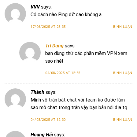
VVV
says:
Có cách nào Ping đỡ cao không ạ
17/06/2025 AT 23:35
BÌNH LUẬN
Trí Dũng
says:
bạn dùng thử các phần mềm VPN xem
sao nhé!
04/08/2025 AT 12:35
BÌNH LUẬN
Thành
says:
Mình vô trận bật chat với team ko được làm
sao mở chat trong trận vậy bạn bản nội địa tq
04/08/2025 AT 12:30
BÌNH LUẬN
Hoàng Hải
says: