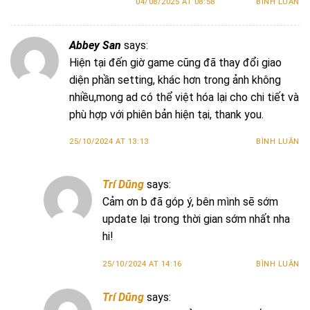
04/08/2025 AT 08:58
BÌNH LUẬN
Abbey San
says:
Hiện tại đến giờ game cũng đã thay đổi giao
diện phần setting, khác hơn trong ảnh không
nhiều,mong ad có thể việt hóa lại cho chi tiết và
phù hợp với phiên bản hiện tại, thank you.
25/10/2024 AT 13:13
BÌNH LUẬN
Trí Dũng
says:
Cảm ơn b đã góp ý, bên mình sẽ sớm
update lại trong thời gian sớm nhất nha
hi!
25/10/2024 AT 14:16
BÌNH LUẬN
Trí Dũng
says: