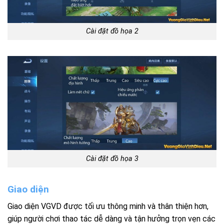
Cài đặt đồ họa 2
Cài đặt đồ họa 3
Giao diện
Giao diện VGVD được tối ưu thông minh và thân thiện hơn,
giúp người chơi thao tác dễ dàng và tận hưởng trọn vẹn các