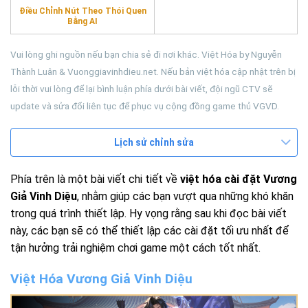
Điều Chỉnh Nút Theo Thói Quen
Bằng AI
Vui lòng ghi nguồn nếu bạn chia sẻ đi nơi khác. Việt Hóa by Nguyễn
Thành Luân & Vuonggiavinhdieu.net. Nếu bản việt hóa cập nhật trên bị
lỗi thời vui lòng để lại bình luận phía dưới bài viết, đội ngũ CTV sẽ
update và sửa đổi liên tục để phục vụ cộng đồng game thủ VGVD.
Lịch sử chỉnh sửa
Phía trên là một bài viết chi tiết về
việt hóa cài đặt Vương
Giả Vinh Diệu
, nhằm giúp các bạn vượt qua những khó khăn
trong quá trình thiết lập. Hy vọng rằng sau khi đọc bài viết
này, các bạn sẽ có thể thiết lập các cài đặt tối ưu nhất để
tận hưởng trải nghiệm chơi game một cách tốt nhất.
Việt Hóa Vương Giả Vinh Diệu