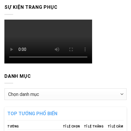
SỰ KIỆN TRANG PHỤC
DANH MỤC
Danh
mục
TOP TƯỚNG PHỔ BIẾN
TƯỚNG
TỈ LỆ CHỌN
TỈ LỆ THẮNG
TỈ LỆ CẤM