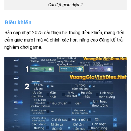
Cài đặt giao diện 4
Điều khiển
Bản cập nhật 2025 cải thiện hệ thống điều khiển, mang đến
cảm giác mượt mà và chính xác hơn, nâng cao đáng kể trải
nghiệm chơi game.