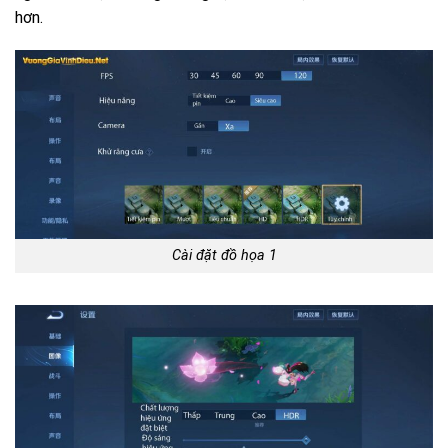
hơn.
Cài đặt đồ họa 1