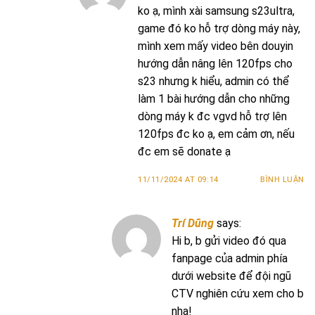
ko ạ, mình xài samsung s23ultra,
game đó ko hỗ trợ dòng máy này,
mình xem mấy video bên douyin
hướng dẫn nâng lên 120fps cho
s23 nhưng k hiểu, admin có thể
làm 1 bài hướng dẫn cho những
dòng máy k đc vgvd hỗ trợ lên
120fps đc ko ạ, em cảm ơn, nếu
đc em sẽ donate ạ
11/11/2024 AT 09:14
BÌNH LUẬN
Trí Dũng
says:
Hi b, b gửi video đó qua
fanpage của admin phía
dưới website để đội ngũ
CTV nghiên cứu xem cho b
nha!