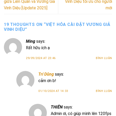
giữa Liên Quân và Vương Giả
Vinh Diệu tối ưu cho người
Vinh Diệu [Update 2025]
mới
19 THOUGHTS ON “
VIỆT HÓA CÀI ĐẶT VƯƠNG GIẢ
VINH DIỆU
”
Ming
says:
Rất hữu ích ạ
29/09/2024 AT 23:46
BÌNH LUẬN
Trí Dũng
says:
cảm ơn b!
01/10/2024 AT 14:33
BÌNH LUẬN
THIÊN
says:
Admin ơi, có giúp mình lên 120fps