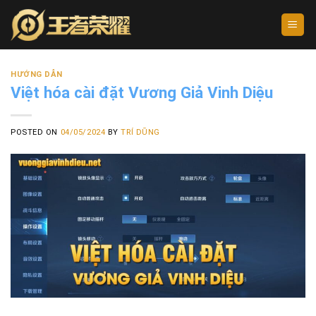
Skip
to
content
HƯỚNG DẪN
Việt hóa cài đặt Vương Giả Vinh Diệu
POSTED ON
04/05/2024
BY
TRÍ DŨNG