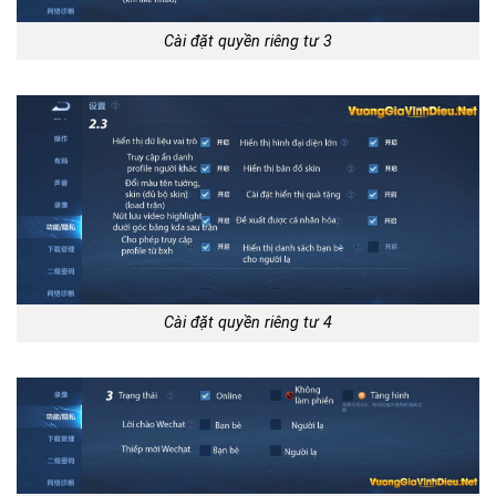
Cài đặt quyền riêng tư 3
Cài đặt quyền riêng tư 4