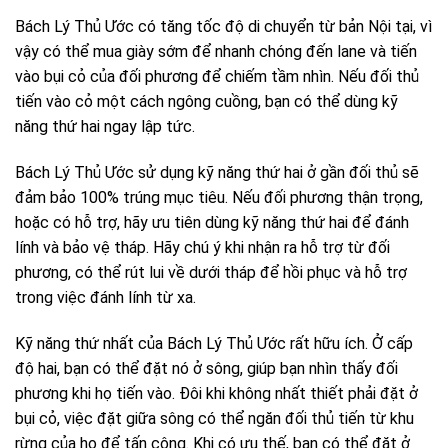
Bách Lý Thủ Ước có tăng tốc độ di chuyển từ bản Nội tại, vì
vậy có thể mua giày sớm để nhanh chóng đến lane và tiến
vào bụi cỏ của đối phương để chiếm tầm nhìn. Nếu đối thủ
tiến vào cỏ một cách ngông cuồng, bạn có thể dùng kỹ
năng thứ hai ngay lập tức.
Bách Lý Thủ Ước sử dụng kỹ năng thứ hai ở gần đối thủ sẽ
đảm bảo 100% trúng mục tiêu. Nếu đối phương thận trọng,
hoặc có hỗ trợ, hãy ưu tiên dùng kỹ năng thứ hai để đánh
lính và bảo vệ tháp. Hãy chú ý khi nhận ra hỗ trợ từ đối
phương, có thể rút lui về dưới tháp để hồi phục và hỗ trợ
trong việc đánh lính từ xa.
Kỹ năng thứ nhất của Bách Lý Thủ Ước rất hữu ích. Ở cấp
độ hai, bạn có thể đặt nó ở sông, giúp bạn nhìn thấy đối
phương khi họ tiến vào. Đôi khi không nhất thiết phải đặt ở
bụi cỏ, việc đặt giữa sông có thể ngăn đối thủ tiến từ khu
rừng của họ để tấn công. Khi có ưu thế, bạn có thể đặt ở