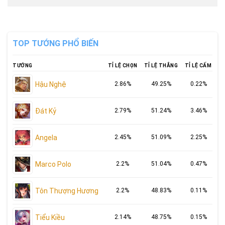
TOP TƯỚNG PHỔ BIẾN
TƯỚNG
TỈ LỆ CHỌN
TỈ LỆ THẮNG
TỈ LỆ CẤM
Hậu Nghệ
2.86%
49.25%
0.22%
Đát Kỷ
2.79%
51.24%
3.46%
Angela
2.45%
51.09%
2.25%
Marco Polo
2.2%
51.04%
0.47%
Tôn Thượng Hương
2.2%
48.83%
0.11%
Tiểu Kiều
2.14%
48.75%
0.15%