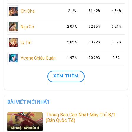
Chi Cha
2.1%
51.42%
4.54%
Ngu Cơ
2.07%
52.95%
0.21%
Lý Tín
2.02%
53.22%
0.92%
Vương Chiêu Quân
1.97%
50.29%
0.3%
XEM THÊM
BÀI VIẾT MỚI NHẤT
Thông Báo Cập Nhật Máy Chủ 8/1
(Bản Quốc Tế)