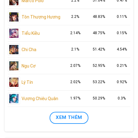
Marco Polo
2.2%
51.04%
0.47%
Tôn Thượng Hương
2.2%
48.83%
0.11%
Tiểu Kiều
2.14%
48.75%
0.15%
Chi Cha
2.1%
51.42%
4.54%
Ngu Cơ
2.07%
52.95%
0.21%
Lý Tín
2.02%
53.22%
0.92%
Vương Chiêu Quân
1.97%
50.29%
0.3%
XEM THÊM