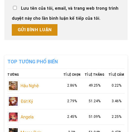
Lưu tên của tôi, email, và trang web trong trình
duyệt này cho lần bình luận kế tiếp của tôi.
TOP TƯỚNG PHỔ BIẾN
TƯỚNG
TỈ LỆ CHỌN
TỈ LỆ THẮNG
TỈ LỆ CẤM
Hậu Nghệ
2.86%
49.25%
0.22%
Đát Kỷ
2.79%
51.24%
3.46%
Angela
2.45%
51.09%
2.25%