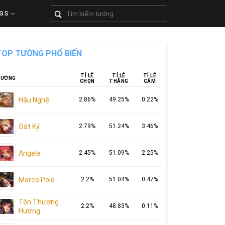
GS
TOP TƯỚNG PHỔ BIẾN
TỈ LỆ
TỈ LỆ
TỈ LỆ
ƯỚNG
CHỌN
THẮNG
CẤM
Hậu Nghệ
2.86%
49.25%
0.22%
Đát Kỷ
2.79%
51.24%
3.46%
Angela
2.45%
51.09%
2.25%
Marco Polo
2.2%
51.04%
0.47%
Tôn Thượng
2.2%
48.83%
0.11%
Hương