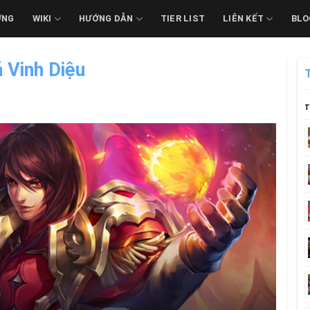
ỚNG
WIKI
HƯỚNG DẪN
TIER LIST
LIÊN KẾT
BLO
 Vinh Diệu
T