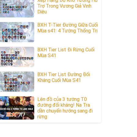
Xếp Hạng Độ Khó Tướng Hỗ
Trợ Trong Vương Giả Vinh
Diệu
BXH T-Tier Đường Giữa Cuối
Mùa s41: 4 Tướng Thống Trị
BXH Tier List Đi Rừng Cuối
Mùa S41
BXH Tier List Đường Đối
Kháng Cuối Mùa S41
Lên đồ của 3 tướng T0
đường đối kháng! Na Tra
dần chuyển hướng sang đi
rừng