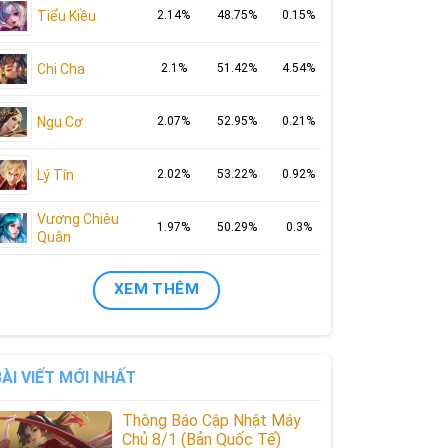
Tiểu Kiều
2.14%
48.75%
0.15%
Chi Cha
2.1%
51.42%
4.54%
Ngu Cơ
2.07%
52.95%
0.21%
Lý Tín
2.02%
53.22%
0.92%
Vương Chiêu
1.97%
50.29%
0.3%
Quân
XEM THÊM
BÀI VIẾT MỚI NHẤT
Thông Báo Cập Nhật Máy
Chủ 8/1 (Bản Quốc Tế)