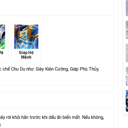
Vệ
Giáp Hộ
Mệnh
c chế Chu Du như: Giày Kiên Cường, Giáp Phù Thủy,
y rời khỏi hắn trước khi dấu ấn biến mất. Nếu không,
.