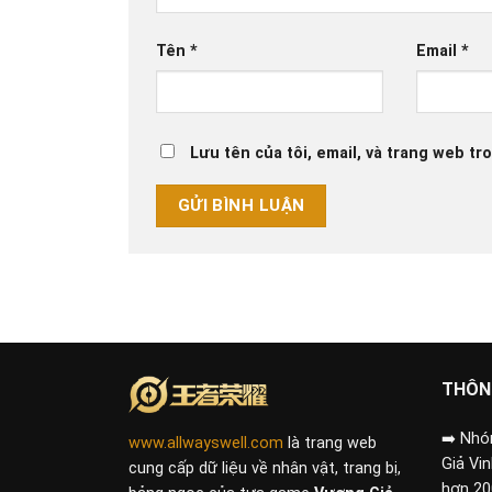
Tên
*
Email
*
Lưu tên của tôi, email, và trang web tro
THÔN
➡️
Nhóm
www.allwayswell.com
là trang web
Giả Vi
cung cấp dữ liệu về nhân vật, trang bị,
hơn 20