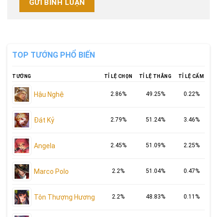
TOP TƯỚNG PHỔ BIẾN
TƯỚNG
TỈ LỆ CHỌN
TỈ LỆ THẮNG
TỈ LỆ CẤM
Hậu Nghệ
2.86%
49.25%
0.22%
Đát Kỷ
2.79%
51.24%
3.46%
Angela
2.45%
51.09%
2.25%
Marco Polo
2.2%
51.04%
0.47%
Tôn Thượng Hương
2.2%
48.83%
0.11%