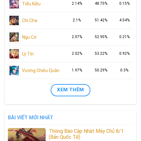
Tiểu Kiều
2.14%
48.75%
0.15%
Chi Cha
2.1%
51.42%
4.54%
Ngu Cơ
2.07%
52.95%
0.21%
Lý Tín
2.02%
53.22%
0.92%
Vương Chiêu Quân
1.97%
50.29%
0.3%
XEM THÊM
BÀI VIẾT MỚI NHẤT
Thông Báo Cập Nhật Máy Chủ 8/1
(Bản Quốc Tế)