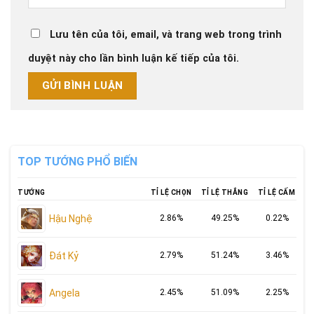
Lưu tên của tôi, email, và trang web trong trình
duyệt này cho lần bình luận kế tiếp của tôi.
TOP TƯỚNG PHỔ BIẾN
TƯỚNG
TỈ LỆ CHỌN
TỈ LỆ THẮNG
TỈ LỆ CẤM
Hậu Nghệ
2.86%
49.25%
0.22%
Đát Kỷ
2.79%
51.24%
3.46%
Angela
2.45%
51.09%
2.25%