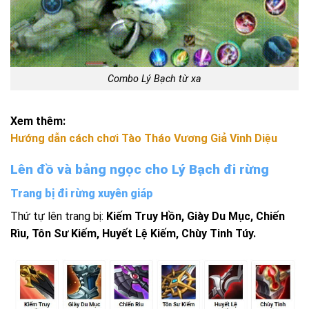
Combo Lý Bạch từ xa
Xem thêm:
Hướng dẫn cách chơi Tào Tháo Vương Giả Vinh Diệu
Lên đồ và bảng ngọc cho Lý Bạch đi rừng
Trang bị đi rừng xuyên giáp
Thứ tự lên trang bị:
Kiếm Truy Hồn, Giày Du Mục, Chiến
Rìu, Tôn Sư Kiếm, Huyết Lệ Kiếm, Chùy Tinh Túy.