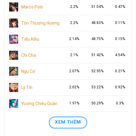
Marco Polo
2.2%
51.04%
0.47%
Tôn Thượng Hương
2.2%
48.83%
0.11%
Tiểu Kiều
2.14%
48.75%
0.15%
Chi Cha
2.1%
51.42%
4.54%
Ngu Cơ
2.07%
52.95%
0.21%
Lý Tín
2.02%
53.22%
0.92%
Vương Chiêu Quân
1.97%
50.29%
0.3%
XEM THÊM