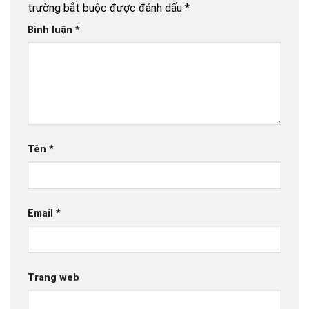
trường bắt buộc được đánh dấu
*
Bình luận
*
Tên
*
Email
*
Trang web