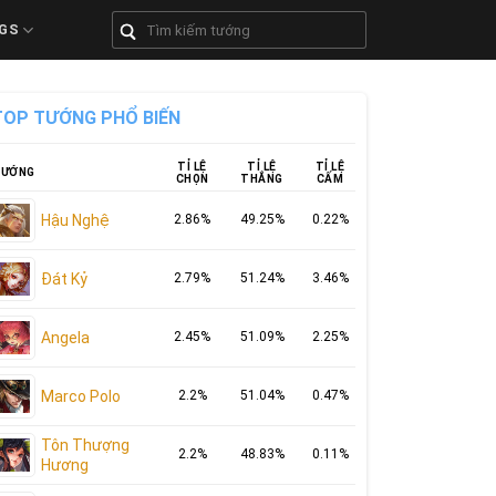
GS
TOP TƯỚNG PHỔ BIẾN
TỈ LỆ
TỈ LỆ
TỈ LỆ
ƯỚNG
CHỌN
THẮNG
CẤM
Hậu Nghệ
2.86%
49.25%
0.22%
Đát Kỷ
2.79%
51.24%
3.46%
Angela
2.45%
51.09%
2.25%
Marco Polo
2.2%
51.04%
0.47%
Tôn Thượng
2.2%
48.83%
0.11%
Hương