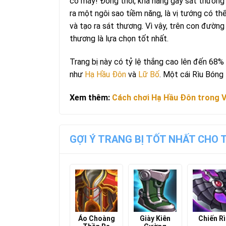
cỗ máy! Đồng thời, khả năng gây sát thươn
ra một ngôi sao tiềm năng, là vị tướng có t
và tạo ra sát thương. Vì vậy, trên con đường
thương là lựa chọn tốt nhất.
Trang bị này có tỷ lệ thắng cao lên đến 68%
như
Hạ Hầu Đôn
và
Lữ Bố
. Một cái Rìu Bóng 
Xem thêm:
Cách chơi Hạ Hầu Đôn trong V
GỢI Ý TRANG BỊ TỐT NHẤT CHO 
Áo Choàng
Giày Kiên
Chiến Rì