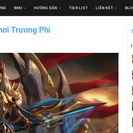
ỚNG
WIKI
HƯỚNG DẪN
TIER LIST
LIÊN KẾT
BLO
hơi Trương Phi
T