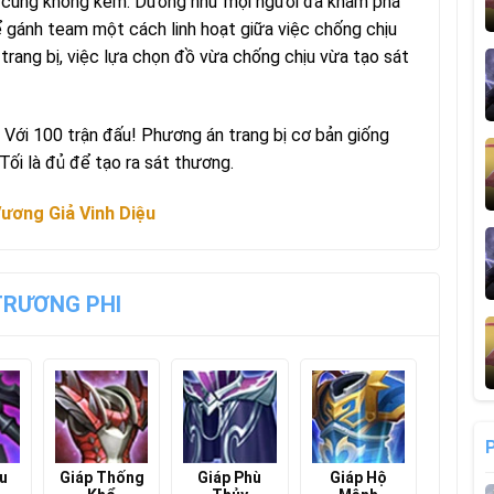
g cũng không kém. Dường như mọi người đã khám phá
hể gánh team một cách linh hoạt giữa việc chống chịu
 trang bị, việc lựa chọn đồ vừa chống chịu vừa tạo sát
 Với 100 trận đấu! Phương án trang bị cơ bản giống
Tối là đủ để tạo ra sát thương.
ương Giả Vinh Diệu
TRƯƠNG PHI
u
Giáp Thống
Giáp Phù
Giáp Hộ