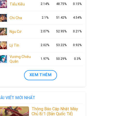
Tiểu Kiều
2.14%
48.75%
0.15%
Chi Cha
2.1%
51.42%
4.54%
Ngu Cơ
2.07%
52.95%
0.21%
Lý Tín
2.02%
53.22%
0.92%
Vương Chiêu
1.97%
50.29%
0.3%
Quân
XEM THÊM
BÀI VIẾT MỚI NHẤT
Thông Báo Cập Nhật Máy
Chủ 8/1 (Bản Quốc Tế)