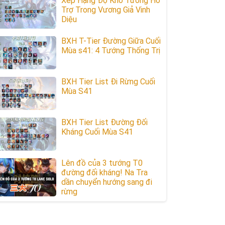
Xếp Hạng Độ Khó Tướng Hỗ
Trợ Trong Vương Giả Vinh
Diệu
BXH T-Tier Đường Giữa Cuối
Mùa s41: 4 Tướng Thống Trị
BXH Tier List Đi Rừng Cuối
Mùa S41
BXH Tier List Đường Đối
Kháng Cuối Mùa S41
Lên đồ của 3 tướng T0
đường đối kháng! Na Tra
dần chuyển hướng sang đi
rừng