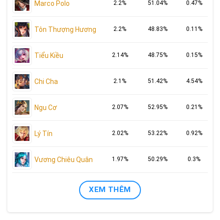
Marco Polo
2.2%
51.04%
0.47%
Tôn Thượng Hương
2.2%
48.83%
0.11%
Tiểu Kiều
2.14%
48.75%
0.15%
Chi Cha
2.1%
51.42%
4.54%
Ngu Cơ
2.07%
52.95%
0.21%
Lý Tín
2.02%
53.22%
0.92%
Vương Chiêu Quân
1.97%
50.29%
0.3%
XEM THÊM