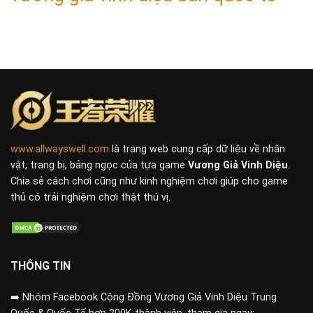
www.allwayswell.com
là trang web cung cấp dữ liệu về nhân
vật, trang bị, bảng ngọc của tựa game
Vương Giả Vinh Diệu
.
Chia sẻ cách chơi cũng như kinh nghiệm chơi giúp cho game
thủ có trải nghiệm chơi thật thú vị.
THÔNG TIN
➡️
Nhóm Facebook Cộng Đồng Vương Giả Vinh Diệu Trung