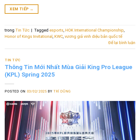
XEM TIẾP
→
trong
Tin Tức
|
Tagged
esports
,
HOK International Championship
,
Honor of Kings Invitational
,
KWC
,
vương giả vinh diệu bản quốc tế
Để lại bình luận
TIN TỨC
Thông Tin Mới Nhất Mùa Giải King Pro League
(KPL) Spring 2025
POSTED ON
03/02/2025
BY
TRÍ DŨNG