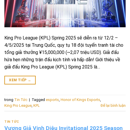
King Pro League (KPL) Spring 2025 sẽ diễn ra từ 12/2 –
4/5/2025 tại Trung Quốc, quy tụ 18 đội tuyển tranh tài cho
tổng giải thưởng ¥15,000,000 (~2,07 triệu USD). Giải đấu
hứa hẹn những trận đấu kịch tính và hấp dẫn! Giới thiệu về
giải đấu King Pro League (KPL) Spring 2025 là…
XEM TIẾP
→
trong
Tin Tức
|
Tagged
esports
,
Honor of Kings Esports
,
King Pro League
,
KPL
Để lại bình luận
TIN TỨC
Vương Giả Vinh Diệu Invitational 2025 Season