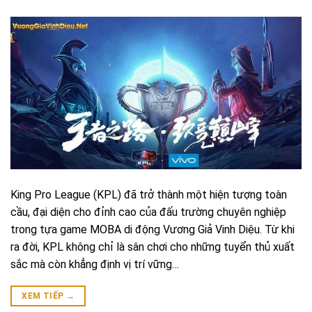
King Pro League (KPL) đã trở thành một hiện tượng toàn
cầu, đại diện cho đỉnh cao của đấu trường chuyên nghiệp
trong tựa game MOBA di động Vương Giả Vinh Diệu. Từ khi
ra đời, KPL không chỉ là sân chơi cho những tuyển thủ xuất
sắc mà còn khẳng định vị trí vững…
XEM TIẾP
→