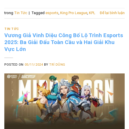
trong
Tin Tức
|
Tagged
esports
,
King Pro League
,
KPL
Để lại bình luận
TIN TỨC
Vương Giả Vinh Diệu Công Bố Lộ Trình Esports
2025: Ba Giải Đấu Toàn Cầu và Hai Giải Khu
Vực Lớn
POSTED ON
05/11/2024
BY
TRÍ DŨNG