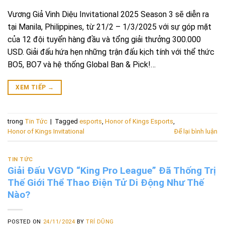
Vương Giả Vinh Diệu Invitational 2025 Season 3 sẽ diễn ra
tại Manila, Philippines, từ 21/2 – 1/3/2025 với sự góp mặt
của 12 đội tuyển hàng đầu và tổng giải thưởng 300.000
USD. Giải đấu hứa hẹn những trận đấu kịch tính với thể thức
BO5, BO7 và hệ thống Global Ban & Pick!…
XEM TIẾP
→
trong
Tin Tức
|
Tagged
esports
,
Honor of Kings Esports
,
Honor of Kings Invitational
Để lại bình luận
TIN TỨC
Giải Đấu VGVD “King Pro League” Đã Thống Trị
Thế Giới Thể Thao Điện Tử Di Động Như Thế
Nào?
POSTED ON
24/11/2024
BY
TRÍ DŨNG