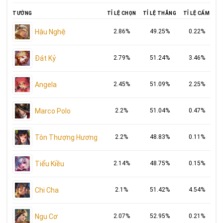
TƯỚNG
TỈ LỆ CHỌN
TỈ LỆ THẮNG
TỈ LỆ CẤM
Hậu Nghệ
2.86%
49.25%
0.22%
Đát Kỷ
2.79%
51.24%
3.46%
Angela
2.45%
51.09%
2.25%
Marco Polo
2.2%
51.04%
0.47%
Tôn Thượng Hương
2.2%
48.83%
0.11%
Tiểu Kiều
2.14%
48.75%
0.15%
Chi Cha
2.1%
51.42%
4.54%
Ngu Cơ
2.07%
52.95%
0.21%