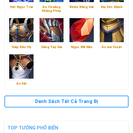
Hạt Ngọc Trai
Áo Choàng
Khiên Băng Giá
Đai Sức Mạnh
Kháng Phép
Giáp Bảo Hộ
Găng Tay Gai
Ngọc Mã Não
Áo ma thuật
Áo Vải
Danh Sách Tất Cả Trang Bị
TOP TƯỚNG PHỔ BIẾN