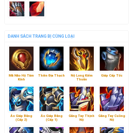
DANH SÁCH TRANG BỊ CÙNG LOẠI
Mã Não Hộ Tâm
Thiên Địa Thạch
Nộ Long Kiếm
Giáp Cấp Tốc
Kính
Thuẫn
Áo Giáp Băng
Áo Giáp Băng
Găng Tay Thịnh
Găng Tay Cuồng
(Cấp 2)
(Cấp 1)
Nộ
Nộ