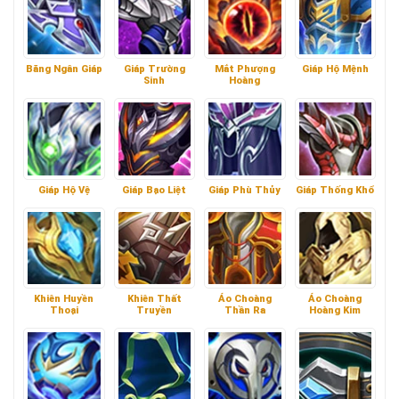
Băng Ngân Giáp
Giáp Trường
Mắt Phượng
Giáp Hộ Mệnh
Sinh
Hoàng
Giáp Hộ Vệ
Giáp Bạo Liệt
Giáp Phù Thủy
Giáp Thống Khổ
Khiên Huyền
Khiên Thất
Áo Choàng
Áo Choàng
Thoại
Truyền
Thần Ra
Hoàng Kim