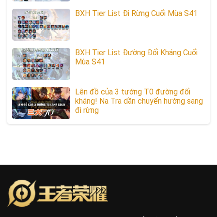
BXH Tier List Đi Rừng Cuối Mùa S41
BXH Tier List Đường Đối Kháng Cuối
Mùa S41
Lên đồ của 3 tướng T0 đường đối
kháng! Na Tra dần chuyển hướng sang
đi rừng