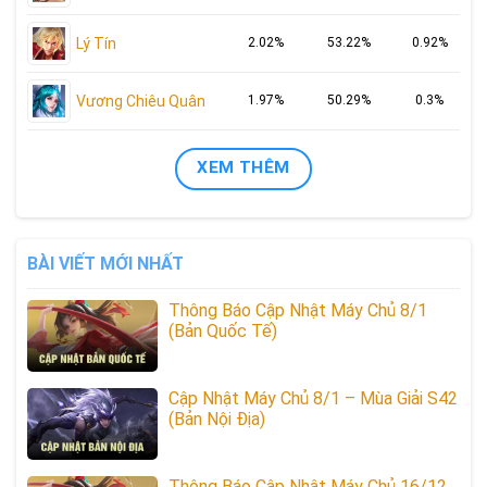
Lý Tín
2.02%
53.22%
0.92%
Vương Chiêu Quân
1.97%
50.29%
0.3%
XEM THÊM
BÀI VIẾT MỚI NHẤT
Thông Báo Cập Nhật Máy Chủ 8/1
(Bản Quốc Tế)
Cập Nhật Máy Chủ 8/1 – Mùa Giải S42
(Bản Nội Địa)
Thông Báo Cập Nhật Máy Chủ 16/12