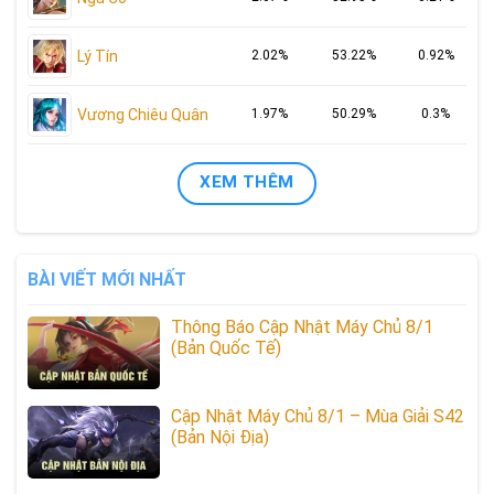
Lý Tín
2.02%
53.22%
0.92%
Vương Chiêu Quân
1.97%
50.29%
0.3%
XEM THÊM
BÀI VIẾT MỚI NHẤT
Thông Báo Cập Nhật Máy Chủ 8/1
(Bản Quốc Tế)
Cập Nhật Máy Chủ 8/1 – Mùa Giải S42
(Bản Nội Địa)