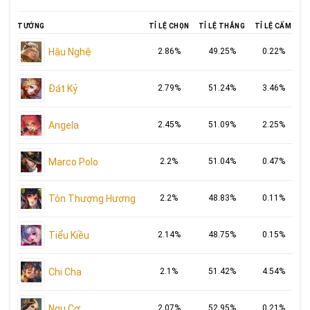
TƯỚNG
TỈ LỆ CHỌN
TỈ LỆ THẮNG
TỈ LỆ CẤM
Hậu Nghệ
2.86%
49.25%
0.22%
Đát Kỷ
2.79%
51.24%
3.46%
Angela
2.45%
51.09%
2.25%
Marco Polo
2.2%
51.04%
0.47%
Tôn Thượng Hương
2.2%
48.83%
0.11%
Tiểu Kiều
2.14%
48.75%
0.15%
Chi Cha
2.1%
51.42%
4.54%
Ngu Cơ
2.07%
52.95%
0.21%