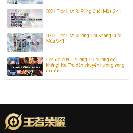
BXH Tier List Đi Rừng Cuối Mùa S41
BXH Tier List Đường Đối Kháng Cuối
Mùa S41
Lên đồ của 3 tướng T0 đường đối
kháng! Na Tra dần chuyển hướng sang
đi rừng