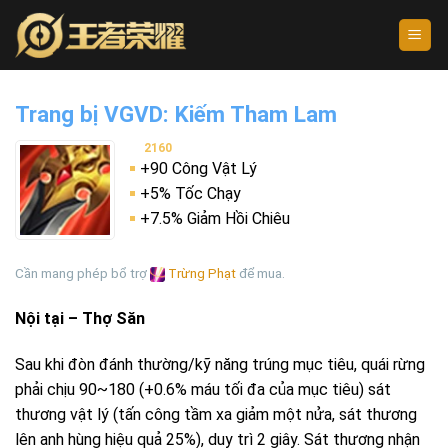
Skip
to
content
Trang bị VGVD: Kiếm Tham Lam
2160
+90 Công Vật Lý
+5% Tốc Chạy
+7.5% Giảm Hồi Chiêu
Cần mang phép bổ trợ
Trừng Phạt
để mua.
Nội tại – Thợ Săn
Sau khi đòn đánh thường/kỹ năng trúng mục tiêu, quái rừng
phải chịu 90~180 (+0.6% máu tối đa của mục tiêu) sát
thương vật lý (tấn công tầm xa giảm một nửa, sát thương
lên anh hùng hiệu quả 25%), duy trì 2 giây. Sát thương nhận