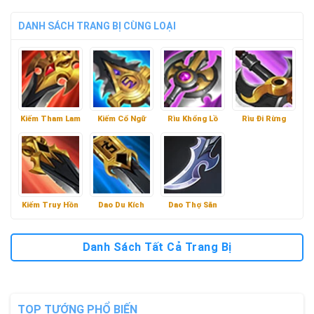
DANH SÁCH TRANG BỊ CÙNG LOẠI
Kiếm Tham Lam
Kiếm Cổ Ngữ
Rìu Khổng Lồ
Rìu Đi Rừng
Kiếm Truy Hồn
Dao Du Kích
Dao Thợ Săn
Danh Sách Tất Cả Trang Bị
TOP TƯỚNG PHỔ BIẾN