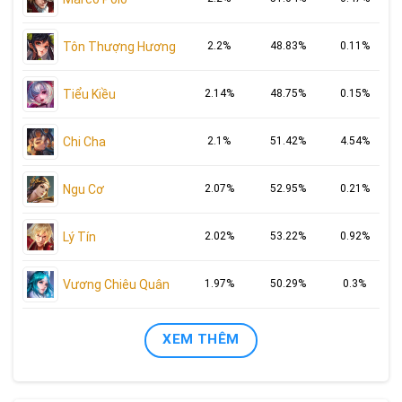
Tôn Thượng Hương
2.2%
48.83%
0.11%
Tiểu Kiều
2.14%
48.75%
0.15%
Chi Cha
2.1%
51.42%
4.54%
Ngu Cơ
2.07%
52.95%
0.21%
Lý Tín
2.02%
53.22%
0.92%
Vương Chiêu Quân
1.97%
50.29%
0.3%
XEM THÊM