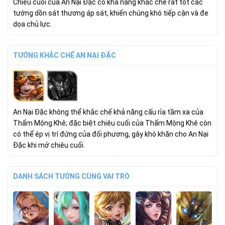
Chiêu cuối của An Nại Đặc có khả năng khắc chế rất tốt các
tướng dồn sát thương áp sát, khiến chúng khó tiếp cận và đe
dọa chủ lực.
TƯỚNG KHẮC CHẾ AN NẠI ĐẶC
An Nại Đặc không thể khắc chế khả năng cấu rỉa tầm xa của
Thẩm Mộng Khê; đặc biệt chiêu cuối của Thẩm Mộng Khê còn
có thể ép vị trí đứng của đối phương, gây khó khăn cho An Nại
Đặc khi mở chiêu cuối.
DANH SÁCH TƯỚNG CÙNG VAI TRÒ