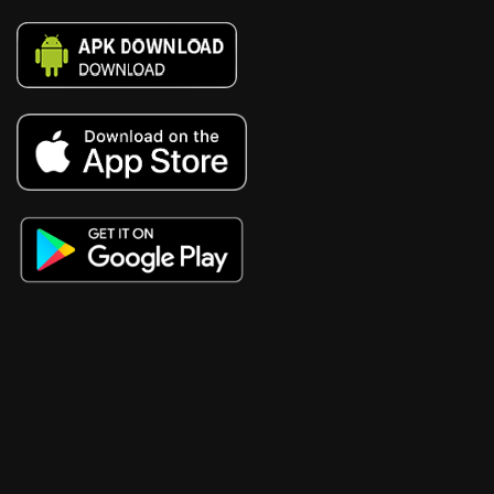
game bài
vn168
8XX
Xóc Đĩa 88
tt88
Luckywin
fb68
goal123
sv88
Sunwin
Sunwin
Sunwin
b52
B52
Tỷ lệ kèo nhà cái
88xx
LK68
ee88.cn.com
RIK VIP
Trang chủ Hello88
Trang Chủ B52
58win4b.com
s666
LK68
RR99
WW88
nhà cái 68win
NK88
trang cá cược bóng đá
okfun
go88
lc88
TR88
bay789
https://nohu.photo/
vmax
QQ88
s666
8xbet
v9bet
sa88
vui123
vui123
vui88
ev88
ev99
xoso66
kubet11
new88
98win
W 88
W 88
K8CC
tải go88
thabet
wstar77
thabet
188bet
fun88
j88
az888
UU88
tài xỉu online
soi kèo
MM88
XX88
XX88
MM88
789BET
bóng đá lương sơn
Sin88
TX88
kqbd
kong88
Trang Chủ MMOO
lu88
EV99
ev99
X88
MM88
Go8
92lottery
82vn
Xoilac
Win55
Kingfun
sc88
Nổ Hũ Đổi Thưởng
789F
uu88
qh88
sc88
nohu90
999bet
sanclub
tk88
23win
clubv
MM88
Sky88
Red88
debet
febet
FB88
FB88
Sin88
S666
Lc88
123b
qh88 com
https://rr88me.com/
MM88
MM88
tg88
8kbet
99win
King88
ok9kim1 com
166bet
luck8
hit club
https://hb88hz.club/
https://58win4b.net