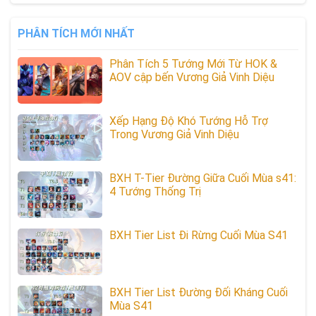
PHÂN TÍCH MỚI NHẤT
Phân Tích 5 Tướng Mới Từ HOK &
AOV cập bến Vương Giả Vinh Diệu
Xếp Hạng Độ Khó Tướng Hỗ Trợ
Trong Vương Giả Vinh Diệu
BXH T-Tier Đường Giữa Cuối Mùa s41:
4 Tướng Thống Trị
BXH Tier List Đi Rừng Cuối Mùa S41
BXH Tier List Đường Đối Kháng Cuối
Mùa S41