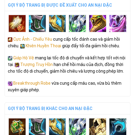
GỢI Ý BỘ TRANG BỊ ĐƯỢC ĐỀ XUẤT CHO AN NẠI ĐẶC
Cực Ảnh - Chiếu Yêu
cung cấp tốc đánh cao và giảm hồi
chiêu.
Khiên Huyền Thoại
giúp đẩy tối đa giảm hồi chiêu.
Giáp Hộ Vệ
mang lại tốc độ di chuyển và kết hợp tốt với nội
tại.
Trượng Truy Hồn
hạn chế hồi máu của địch, đồng thời
cho tốc độ di chuyển, giảm hồi chiêu và lượng công phép lớn.
Breakthrough Robe
vừa cung cấp máu cao, vừa bù thêm
xuyên giáp phép.
GỢI Ý BỘ TRANG BỊ KHÁC CHO AN NẠI ĐẶC