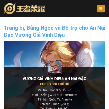
Skip
to
content
Trang bị, Bảng Ngọc và Bổ trợ cho An Nại
Đặc Vương Giả Vinh Diệu
VƯƠNG GIẢ VINH DIỆU: AN NẠI ĐẶC
PHONG CHI THỦ HỘ
Vai trò:
Pháp Sư
Hỗ Trợ
Vị trí:
Đường Giữa
Hỗ Trợ/Roam
Tên bản Quốc Tế: Annette
Tên bản Trung: 安奈特
Tên khác: An Nặc Đặc