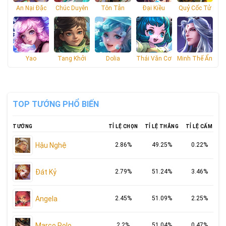
An Nại Đặc
Chúc Duyên
Tôn Tẫn
Đại Kiều
Quỷ Cốc Tử
Yao
Tang Khởi
Dolia
Thái Văn Cơ
Minh Thế Ẩn
TOP TƯỚNG PHỔ BIẾN
TƯỚNG
TỈ LỆ CHỌN
TỈ LỆ THẮNG
TỈ LỆ CẤM
Hậu Nghệ
2.86%
49.25%
0.22%
Đát Kỷ
2.79%
51.24%
3.46%
Angela
2.45%
51.09%
2.25%
Marco Polo
2.2%
51.04%
0.47%