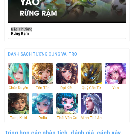
Bậc Thường
Rừng Rậm
DANH SÁCH TƯỚNG CÙNG VAI TRÒ
Chúc Duyên
Tôn Tẫn
Đại Kiều
Quỷ Cốc Tử
Yao
Tang Khởi
Dolia
Thái Văn Cơ
Minh Thế Ẩn
Tổng hợp các phân tích, đánh giá, cách xây