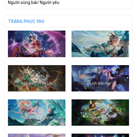
Người sùng bái/ Người yêu
TRANG PHỤC YAO
True Hertz
Sơn Hải · Bích Ba Hành
Ngộ Kiến Thần Lộc
Linh Hồn Nai
Thời Chi Kỳ Nguyện
Rừng Rậm