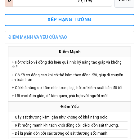
XẾP HẠNG TƯỚNG
ĐIỂM MẠNH VÀ YẾU CỦA YAO
Điểm Mạnh
+ Hỗ trợ bảo vệ đồng đội hiệu quả nhờ kỹ năng tạo giáp và khống
chế.
+ Có độ cơ động cao khi có thể bám theo đồng đội, giúp di chuyển
an toàn hơn.
+ Có khả năng soi tầm nhìn trong bụi, hỗ trợ kiểm soát bản đồ tốt.
+ Lối chơi đơn giản, dễ làm quen, phù hợp với người mới.
Điểm Yếu
– Gây sát thương kém, gần như không có khả năng solo.
– Rất mỏng manh khi tách khỏi đồng đội, dễ bị dồn sát thương.
– Dễ bị phản đòn bởi các tướng có sát thương sốc mạnh.