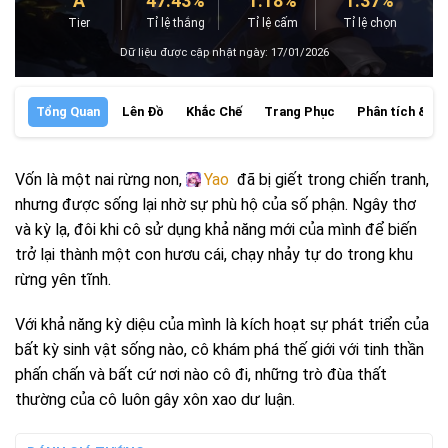
A
47.43%
1.18%
1.37%
Tier
Tỉ lệ thắng
Tỉ lệ cấm
Tỉ lệ chọn
Dữ liệu được cập nhật ngày: 17/01/2026
Tổng Quan
Lên Đồ
Khắc Chế
Trang Phục
Phân tích & Đá
Vốn là một nai rừng non,
Yao
đã bị giết trong chiến tranh,
nhưng được sống lại nhờ sự phù hộ của số phận. Ngây thơ
và kỳ lạ, đôi khi cô sử dụng khả năng mới của mình để biến
trở lại thành một con hươu cái, chạy nhảy tự do trong khu
rừng yên tĩnh.
Với khả năng kỳ diệu của mình là kích hoạt sự phát triển của
bất kỳ sinh vật sống nào, cô khám phá thế giới với tinh thần
phấn chấn và bất cứ nơi nào cô đi, những trò đùa thất
thường của cô luôn gây xôn xao dư luận.