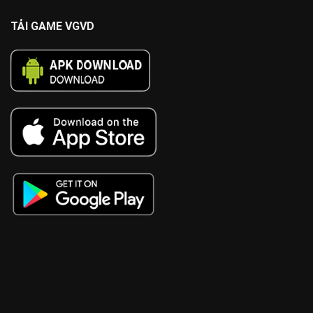
TẢI GAME VGVD
cn3789
https://lv88.tech/
88bet
vb88
11bet
Alo789
W88
sumvip
kwin
tt88
PG99
FABET
five88
MV88
tr88
tg88
https://kk55.loan/
x88
68gamebai
SC88
TG88
789p
sv66
https://www.qq8827.com/
8xbet
8XBET
OPEN88
AU88
S666
68 vip
TG88
98win
AU88
https://789p.consulting/
IWIN
nk88
https://xn--365-9l4bza4h.jpn.com/
28bet
bongdalu
kèo nhà cái
https://s8.bot/
Trực tiếp bóng đá socolive
TR88
68gamebai
new88
https://okfun.media/
TG88
kingbet86
nowgoal
bongdalu
66CLUB
KIM99
8KET
https://88new.autos/
SODO
555WIN
VN168
555win
sv66
ko66
https://tk88.com.im/
AU88
Go88
ae888casino.org
https://dk8kbet.com/
188loto