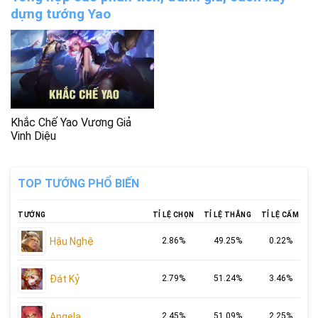
dựng tướng Yao
Khắc Chế Yao Vương Giả
Vinh Diệu
TOP TƯỚNG PHỔ BIẾN
TƯỚNG
TỈ LỆ CHỌN
TỈ LỆ THẮNG
TỈ LỆ CẤM
Hậu Nghệ
2.86%
49.25%
0.22%
Đát Kỷ
2.79%
51.24%
3.46%
Angela
2.45%
51.09%
2.25%