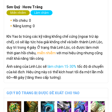
Sơn Quỷ · Hươu Trắng
Miễn nhiễm
Làm chậm
Hồi chiêu: 0
Năng lượng: 0
Khi Yao bị trúng các kỹ năng khống chế cứng (ngoại trừ áp
chế), cô sẽ lập tức hóa giải khống chế và biến thành Linh Lộc,
duy trì trong 4 giây. Ở trạng thái Linh Lộc, cô được làm mới
thời gian hồi chiêu,
miễn nhiễm
với mọi hiệu ứng nhưng cũng
mất khả năng tấn công.
Ánh sáng của Linh Lộc sẽ
làm chậm 15-30%
tốc độ di chuyển
của kẻ địch. Hiệu ứng này có thể kích hoạt tối đa một lần mỗi
60~48 giây (tăng theo cấp tướng).
GỢI Ý BỘ TRANG BỊ ĐƯỢC ĐỀ XUẤT CHO YAO