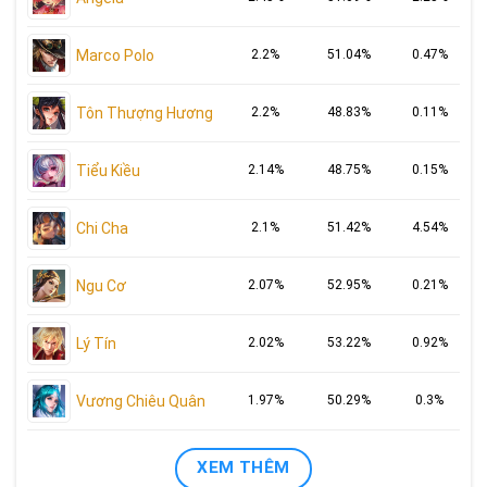
Marco Polo
2.2%
51.04%
0.47%
Tôn Thượng Hương
2.2%
48.83%
0.11%
Tiểu Kiều
2.14%
48.75%
0.15%
Chi Cha
2.1%
51.42%
4.54%
Ngu Cơ
2.07%
52.95%
0.21%
Lý Tín
2.02%
53.22%
0.92%
Vương Chiêu Quân
1.97%
50.29%
0.3%
XEM THÊM