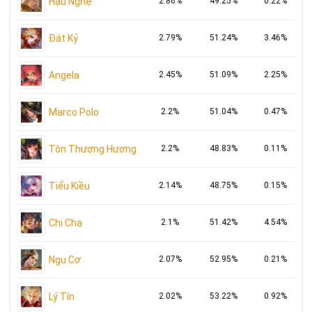
Hậu Nghệ
2.86%
49.25%
0.22%
Đát Kỷ
2.79%
51.24%
3.46%
Angela
2.45%
51.09%
2.25%
Marco Polo
2.2%
51.04%
0.47%
Tôn Thượng Hương
2.2%
48.83%
0.11%
Tiểu Kiều
2.14%
48.75%
0.15%
Chi Cha
2.1%
51.42%
4.54%
Ngu Cơ
2.07%
52.95%
0.21%
Lý Tín
2.02%
53.22%
0.92%