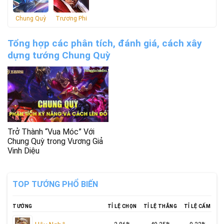
Chung Quỳ
Trương Phi
Tổng hợp các phân tích, đánh giá, cách xây
dựng tướng Chung Quỳ
Trở Thành “Vua Móc” Với
Chung Quỳ trong Vương Giả
Vinh Diệu
TOP TƯỚNG PHỔ BIẾN
TƯỚNG
TỈ LỆ CHỌN
TỈ LỆ THẮNG
TỈ LỆ CẤM