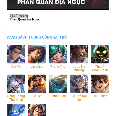
Bậc Thường
Phán Quan Địa Ngục
DANH SÁCH TƯỚNG CÙNG VAI TRÒ
Đại Vũ
Lapulapu
Trang Chu
Ngưu Ma
Thái Ất
Vương
Chân Nhân
Đông Hoàng
Tô Liệt
Thuẫn Sơn
Lỗ Ban Đại
Lưu Thiện
Thái Nhất
Sư