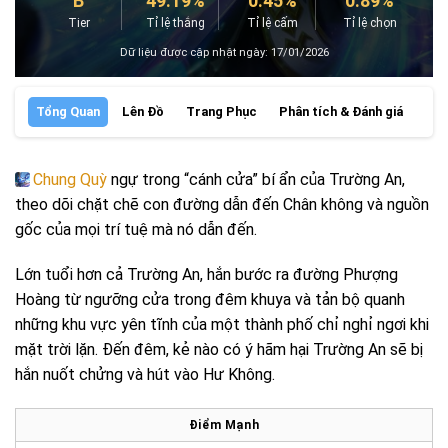
B
49.19%
0.45%
0.89%
Tier
Tỉ lệ thắng
Tỉ lệ cấm
Tỉ lệ chọn
Dữ liệu được cập nhật ngày: 17/01/2026
Tổng Quan
Lên Đồ
Trang Phục
Phân tích & Đánh giá
Chung Quỳ
ngự trong “cánh cửa” bí ẩn của Trường An,
theo dõi chặt chẽ con đường dẫn đến Chân không và nguồn
gốc của mọi trí tuệ mà nó dẫn đến.
Lớn tuổi hơn cả Trường An, hắn bước ra đường Phượng
Hoàng từ ngưỡng cửa trong đêm khuya và tản bộ quanh
những khu vực yên tĩnh của một thành phố chỉ nghỉ ngơi khi
mặt trời lặn. Đến đêm, kẻ nào có ý hãm hại Trường An sẽ bị
hắn nuốt chửng và hút vào Hư Không.
Điểm Mạnh