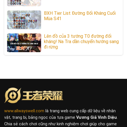
BXH Tier List Đường Đối Kháng Cuối
Mùa S41
Lên đồ của 3 tướng T0 đường đối
kháng! Na Tra dần chuyển hướng sang
đi rừng
www.allwayswell.com
là trang web cung cấp dữ liệu về nhân
vật, trang bị, bảng ngọc của tựa game
Vương Giả Vinh Diệu
.
Chia sẻ cách chơi cũng như kinh nghiệm chơi giúp cho game