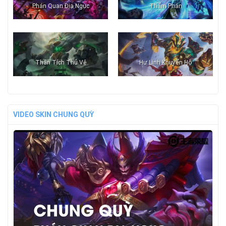
Phán Quan Địa Ngục
Thẩm Phán
Thần Tích Thủ Vệ
Hư Linh Khuyển Hộ
VIDEO SKIN CHUNG QUỲ