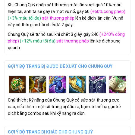
Khi Chung Quỳ nhận sát thương một lần vượt quá 10% máu
hiện tại, anh ta sẽ gây ra một vụ nổ, gây 60
(+60% công phép)
(+3% máu tối đa)
sát thương phép
lên kẻ địch lân cận. Vụ nổ
này có thời gian hồi chiêu là 2 giây.
Chung Quỳ sẽ tự nổ sau khi chết 3 giây, gây 240
(+240% công
phép)
(+12% máu tối đa)
sát thương phép
lên kẻ địch xung
quanh.
GỢI Ý BỘ TRANG BỊ ĐƯỢC ĐỀ XUẤT CHO CHUNG QUỲ
Chú thích : Kỹ năng của Chung Quỳ có sức sát thương cực
cao, nếu thêm một số trang bị đầu ra, bạn có thể hạ gục kẻ
địch bằng combo sau khi kỹ năng ra đòn.
GỢI Ý BỘ TRANG BỊ KHÁC CHO CHUNG QUỲ