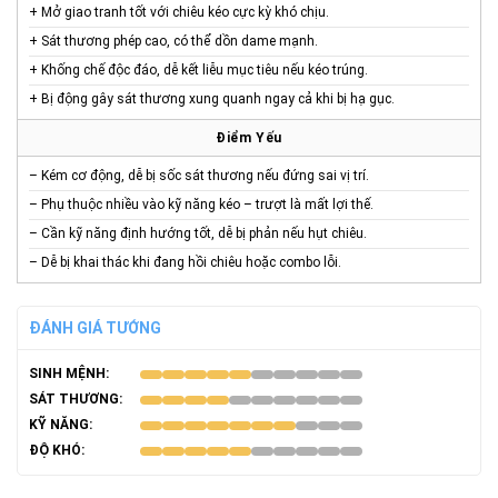
+ Mở giao tranh tốt với chiêu kéo cực kỳ khó chịu.
+ Sát thương phép cao, có thể dồn dame mạnh.
+ Khống chế độc đáo, dễ kết liễu mục tiêu nếu kéo trúng.
+ Bị động gây sát thương xung quanh ngay cả khi bị hạ gục.
Điểm Yếu
– Kém cơ động, dễ bị sốc sát thương nếu đứng sai vị trí.
– Phụ thuộc nhiều vào kỹ năng kéo – trượt là mất lợi thế.
– Cần kỹ năng định hướng tốt, dễ bị phản nếu hụt chiêu.
– Dễ bị khai thác khi đang hồi chiêu hoặc combo lỗi.
ĐÁNH GIÁ TƯỚNG
SINH MỆNH:
SÁT THƯƠNG:
KỸ NĂNG:
ĐỘ KHÓ: