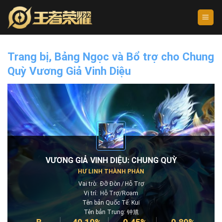
Skip
to
content
Trang bị, Bảng Ngọc và Bổ trợ cho Chung
Quỳ Vương Giả Vinh Diệu
VƯƠNG GIẢ VINH DIỆU: CHUNG QUỲ
HƯ LINH THÀNH PHÁN
Vai trò:
Đỡ Đòn
Hỗ Trợ
Vị trí:
Hỗ Trợ/Roam
Tên bản Quốc Tế: Kui
Tên bản Trung: 钟馗