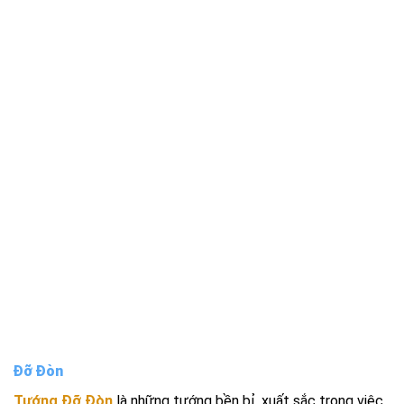
Đỡ Đòn
Tướng Đỡ Đòn
là những tướng bền bỉ, xuất sắc trong việc