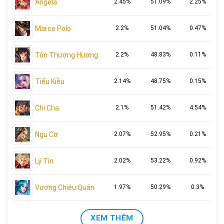
Angela
2.45%
51.09%
2.25%
Marco Polo
2.2%
51.04%
0.47%
Tôn Thượng Hương
2.2%
48.83%
0.11%
Tiểu Kiều
2.14%
48.75%
0.15%
Chi Cha
2.1%
51.42%
4.54%
Ngu Cơ
2.07%
52.95%
0.21%
Lý Tín
2.02%
53.22%
0.92%
Vương Chiêu Quân
1.97%
50.29%
0.3%
XEM THÊM