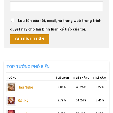
Lưu tên của tôi, email, và trang web trong trình
duyệt này cho lần bình luận kế tiếp của tôi.
TOP TƯỚNG PHỔ BIẾN
TƯỚNG
TỈ LỆ CHỌN
TỈ LỆ THẮNG
TỈ LỆ CẤM
Hậu Nghệ
2.86%
49.25%
0.22%
Đát Kỷ
2.79%
51.24%
3.46%