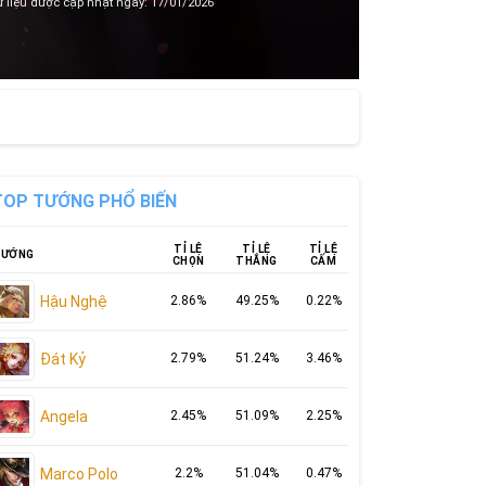
 liệu được cập nhật ngày: 17/01/2026
TOP TƯỚNG PHỔ BIẾN
TỈ LỆ
TỈ LỆ
TỈ LỆ
ƯỚNG
CHỌN
THẮNG
CẤM
Hậu Nghệ
2.86%
49.25%
0.22%
Đát Kỷ
2.79%
51.24%
3.46%
Angela
2.45%
51.09%
2.25%
Marco Polo
2.2%
51.04%
0.47%