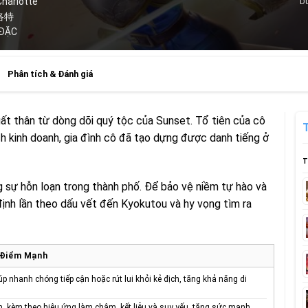
Charlotte
Dữ
夏洛特
 ĐẶC
Phân tích & Đánh giá
uất thân từ dòng dõi quý tộc của Sunset. Tổ tiên của cô
ịch kinh doanh, gia đình cô đã tạo dựng được danh tiếng ở
T
g sự hỗn loạn trong thành phố. Để bảo vệ niềm tự hào và
định lần theo dấu vết đến Kyokutou và hy vọng tìm ra
Điểm Mạnh
nhanh chóng tiếp cận hoặc rút lui khỏi kẻ địch, tăng khả năng di
, kèm theo hiệu ứng làm chậm, kết liễu và suy yếu, tăng sức mạnh