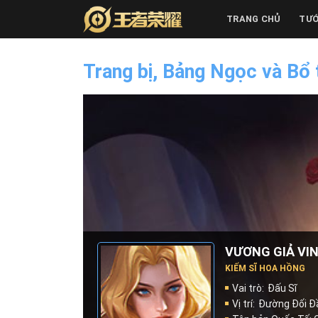
Skip
TRANG CHỦ
TƯ
to
content
Trang bị, Bảng Ngọc và Bổ 
VƯƠNG GIẢ VIN
KIẾM SĨ HOA HỒNG
Vai trò:
Đấu Sĩ
Vị trí:
Đường Đối Đ