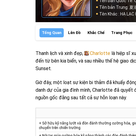
Tên bản Quốc Tế: 
Tên bản Trung: 
Tên Khác : HẠ LẠC
Tổng Quan
Lên Đồ
Khắc Chế
Trang Phục
Thanh lịch và xinh đẹp,
Charlotte
là hiệp sĩ x
đến từ bên kia biển, và sau nhiều thế hệ giao d
Sunset.
Giờ đây, một loạt sự kiện bi thảm đã khuấy độn
danh dự của gia đình mình, Charlotte đã quyết 
nguồn gốc đằng sau tất cả sự hỗn loạn này.
+ Sở hữu kỹ năng lướt và đòn đánh thường cường hóa, giúp 
chuyển trên chiến trường.
+ Nội tại giúp cường hóa kỹ năng thành các đòn đánh thêm