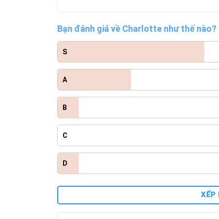
Bạn đánh giá về Charlotte như thế nào?
S
A
B
C
D
XẾP