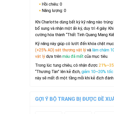
Hồi chiêu: 0
Năng lượng: 0
Khi Charlotte dùng bất kỳ kỹ năng nào trúng
bổ sung và nhận một ấn ký, duy trì 4 giây. K
cường hóa thành “Thất Tinh Quang Mang Kiế
Kỹ năng này giúp cô lướt đến khóa chặt mục
(+25% AD) sát thương vật lý
và
làm chậm 
vật lý
dựa trên
máu đã mất
của mục tiêu.
Trong lúc tung chiêu, cô nhận được
21%~35%
“Thương Tàn” lên kẻ địch,
giảm 10~20% tốc
này sẽ mất đi một tầng mỗi khi kẻ địch đánh
GỢI Ý BỘ TRANG BỊ ĐƯỢC ĐỀ X