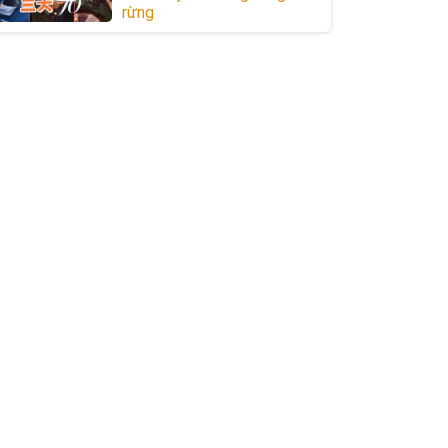
rừng
 1