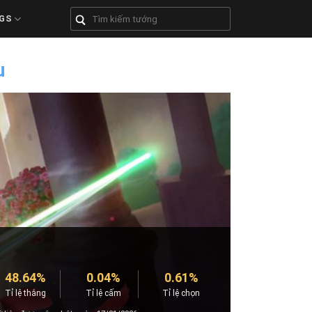
GS
u
48.64%
0.04%
0.61%
Tỉ lệ thắng
Tỉ lệ cấm
Tỉ lệ chọn