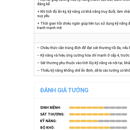
đáng kể.
+ Khi tích đủ ấn ký, kỹ năng có khả năng truy đuổi, làm 
suy yếu.
+ Thời gian hồi chiêu ngắn giúp liên tục sử dụng kỹ năng đ
tranh mạnh mẽ.
– Chiêu thức cần trúng đích để đạt sát thương tối đa, nếu 
– Kỹ năng và hiệu ứng cường hóa chỉ mạnh ở cấp 4, trước 
– Sát thương phụ thuộc vào tích lũy kỹ năng và nội tại, kh
– Thiếu kỹ năng khống chế ổn định, dễ bị các tướng có khố
ĐÁNH GIÁ TƯỚNG
SINH MỆNH:
SÁT THƯƠNG:
KỸ NĂNG:
ĐỘ KHÓ: