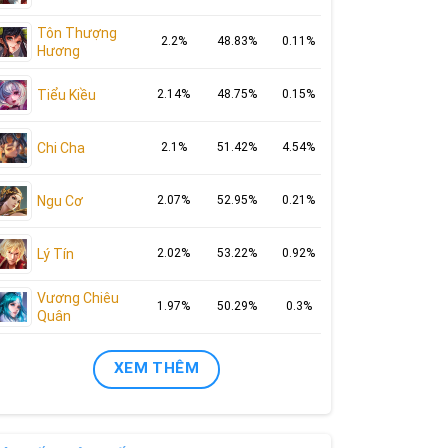
Tôn Thượng
2.2%
48.83%
0.11%
Hương
Tiểu Kiều
2.14%
48.75%
0.15%
Chi Cha
2.1%
51.42%
4.54%
Ngu Cơ
2.07%
52.95%
0.21%
Lý Tín
2.02%
53.22%
0.92%
Vương Chiêu
1.97%
50.29%
0.3%
Quân
XEM THÊM