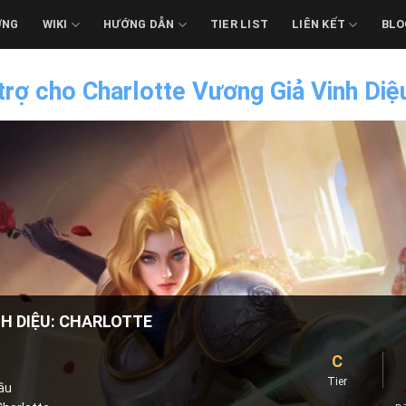
ỚNG
WIKI
HƯỚNG DẪN
TIER LIST
LIÊN KẾT
BLO
trợ cho Charlotte Vương Giả Vinh Diệ
H DIỆU: CHARLOTTE
C
Tier
ầu