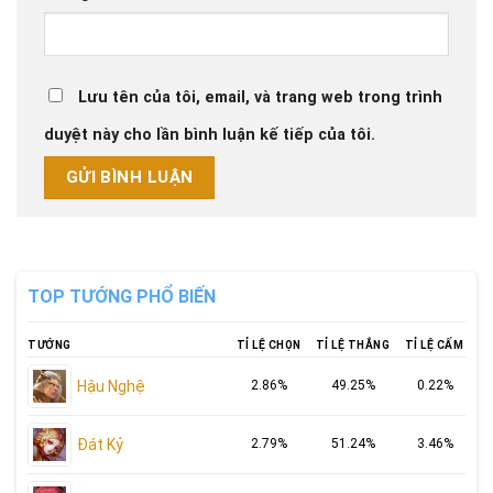
Lưu tên của tôi, email, và trang web trong trình
duyệt này cho lần bình luận kế tiếp của tôi.
TOP TƯỚNG PHỔ BIẾN
TƯỚNG
TỈ LỆ CHỌN
TỈ LỆ THẮNG
TỈ LỆ CẤM
Hậu Nghệ
2.86%
49.25%
0.22%
Đát Kỷ
2.79%
51.24%
3.46%