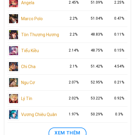
Angela
2.45%
51.09%
2.25%
Marco Polo
2.2%
51.04%
0.47%
Tôn Thượng Hương
2.2%
48.83%
0.11%
Tiểu Kiều
2.14%
48.75%
0.15%
Chi Cha
2.1%
51.42%
4.54%
Ngu Cơ
2.07%
52.95%
0.21%
Lý Tín
2.02%
53.22%
0.92%
Vương Chiêu Quân
1.97%
50.29%
0.3%
XEM THÊM