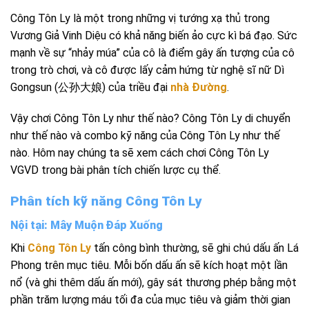
Công Tôn Ly là một trong những vị tướng xạ thủ trong
Vương Giả Vinh Diệu có khả năng biến ảo cực kì bá đạo. Sức
mạnh về sự “nhảy múa” của cô là điểm gây ấn tượng của cô
trong trò chơi, và cô được lấy cảm hứng từ nghệ sĩ nữ Dì
Gongsun (公孙大娘) của triều đại
nhà Đường
.
Vậy chơi Công Tôn Ly như thế nào? Công Tôn Ly di chuyển
như thế nào và combo kỹ năng của Công Tôn Ly như thế
nào. Hôm nay chúng ta sẽ xem cách chơi Công Tôn Ly
VGVD trong bài phân tích chiến lược cụ thể.
Phân tích kỹ năng Công Tôn Ly
Nội tại: Mây Muộn Đáp Xuống
Khi
Công Tôn Ly
tấn công bình thường, sẽ ghi chú dấu ấn Lá
Phong trên mục tiêu. Mỗi bốn dấu ấn sẽ kích hoạt một lần
nổ (và ghi thêm dấu ấn mới), gây sát thương phép bằng một
phần trăm lượng máu tối đa của mục tiêu và giảm thời gian