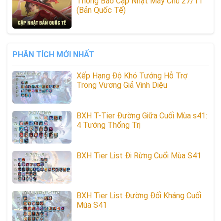
Thông Báo Cập Nhật Máy Chủ 27/11
(Bản Quốc Tế)
PHÂN TÍCH MỚI NHẤT
Xếp Hạng Độ Khó Tướng Hỗ Trợ
Trong Vương Giả Vinh Diệu
BXH T-Tier Đường Giữa Cuối Mùa s41:
4 Tướng Thống Trị
BXH Tier List Đi Rừng Cuối Mùa S41
BXH Tier List Đường Đối Kháng Cuối
Mùa S41