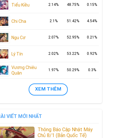
Tiểu Kiều
2.14%
48.75%
0.15%
Chi Cha
2.1%
51.42%
4.54%
Ngu Cơ
2.07%
52.95%
0.21%
Lý Tín
2.02%
53.22%
0.92%
Vương Chiêu
1.97%
50.29%
0.3%
Quân
XEM THÊM
BÀI VIẾT MỚI NHẤT
Thông Báo Cập Nhật Máy
Chủ 8/1 (Bản Quốc Tế)