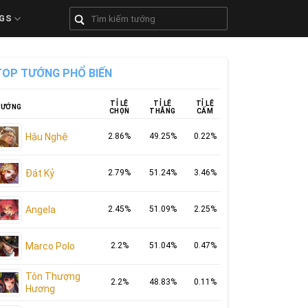
GS
TOP TƯỚNG PHỔ BIẾN
TỈ LỆ
TỈ LỆ
TỈ LỆ
ƯỚNG
CHỌN
THẮNG
CẤM
Hậu Nghệ
2.86%
49.25%
0.22%
Đát Kỷ
2.79%
51.24%
3.46%
Angela
2.45%
51.09%
2.25%
Marco Polo
2.2%
51.04%
0.47%
Tôn Thượng
2.2%
48.83%
0.11%
Hương