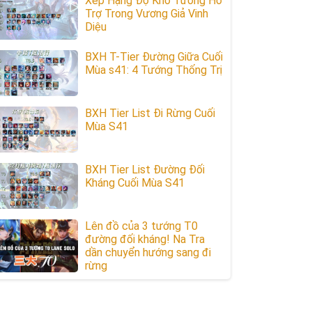
Xếp Hạng Độ Khó Tướng Hỗ
Trợ Trong Vương Giả Vinh
Diệu
BXH T-Tier Đường Giữa Cuối
Mùa s41: 4 Tướng Thống Trị
BXH Tier List Đi Rừng Cuối
Mùa S41
BXH Tier List Đường Đối
Kháng Cuối Mùa S41
Lên đồ của 3 tướng T0
đường đối kháng! Na Tra
dần chuyển hướng sang đi
rừng