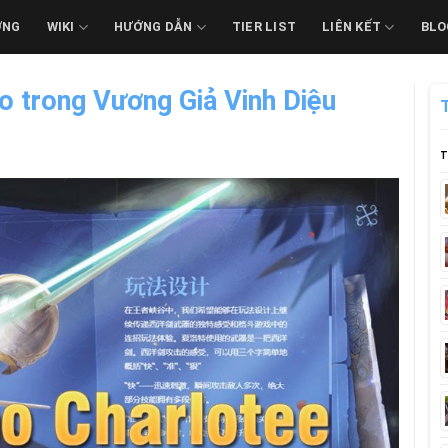
ỚNG
WIKI
HƯỚNG DẪN
TIER LIST
LIÊN KẾT
BLO
o trong Vương Giả Vinh Diệu
T