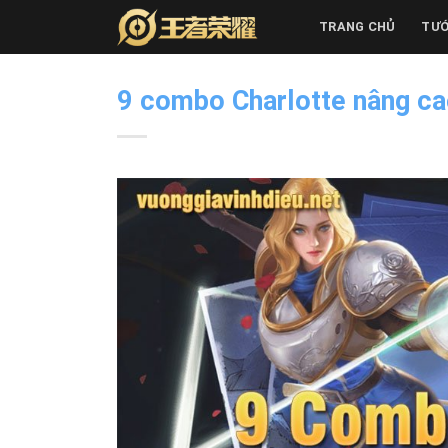
Skip
TRANG CHỦ
TƯ
to
content
9 combo Charlotte nâng ca