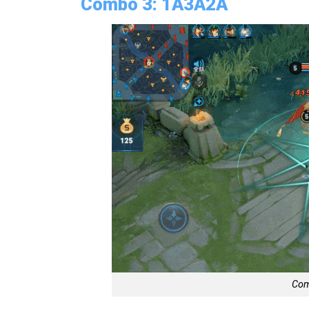
Combo 3: 1A3A2A
Com