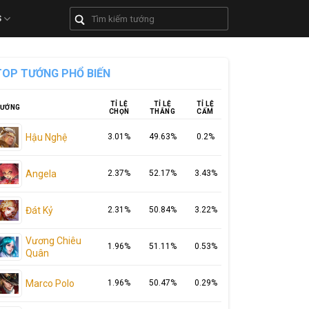
S
TOP TƯỚNG PHỔ BIẾN
TỈ LỆ
TỈ LỆ
TỈ LỆ
ƯỚNG
CHỌN
THẮNG
CẤM
Hậu Nghệ
3.01%
49.63%
0.2%
Angela
2.37%
52.17%
3.43%
Đát Kỷ
2.31%
50.84%
3.22%
Vương Chiêu
1.96%
51.11%
0.53%
Quân
Marco Polo
1.96%
50.47%
0.29%