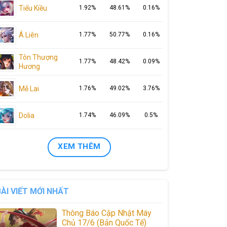
Tiểu Kiều
1.92%
48.61%
0.16%
Á Liên
1.77%
50.77%
0.16%
Tôn Thượng
1.77%
48.42%
0.09%
Hương
Mễ Lai
1.76%
49.02%
3.76%
Dolia
1.74%
46.09%
0.5%
XEM THÊM
BÀI VIẾT MỚI NHẤT
Thông Báo Cập Nhật Máy
Chủ 17/6 (Bản Quốc Tế)