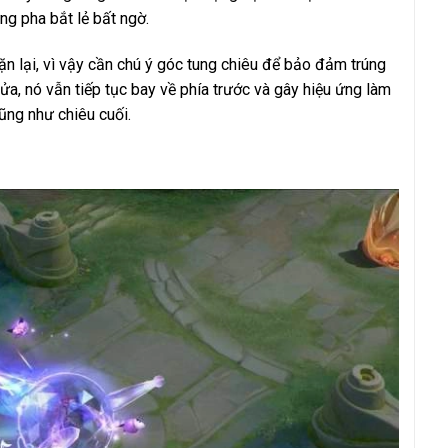
ng pha bắt lẻ bất ngờ.
hặn lại, vì vậy cần chú ý góc tung chiêu để bảo đảm trúng
ửa, nó vẫn tiếp tục bay về phía trước và gây hiệu ứng làm
ũng như chiêu cuối.