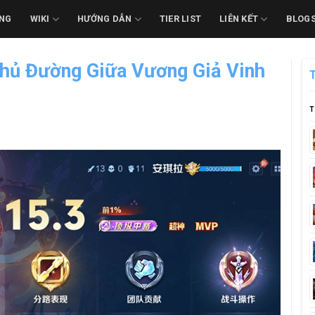
NG
WIKI
HƯỚNG DẪN
TIER LIST
LIÊN KẾT
BLOG
hủ Đường Giữa Vương Giả Vinh
T