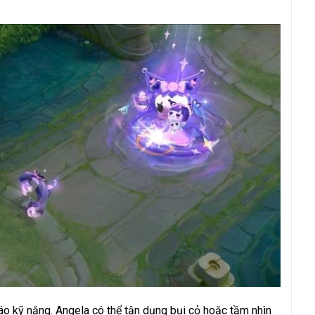
áo kỹ năng. Angela có thể tận dụng bụi cỏ hoặc tầm nhìn