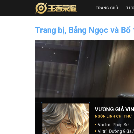
Skip
TRANG CHỦ
TƯ
to
content
Trang bị, Bảng Ngọc và Bổ
VƯƠNG GIẢ VI
NGÔN LINH CHI THƯ
Vai trò:
Pháp Sư
Vị trí:
Đường Giữa