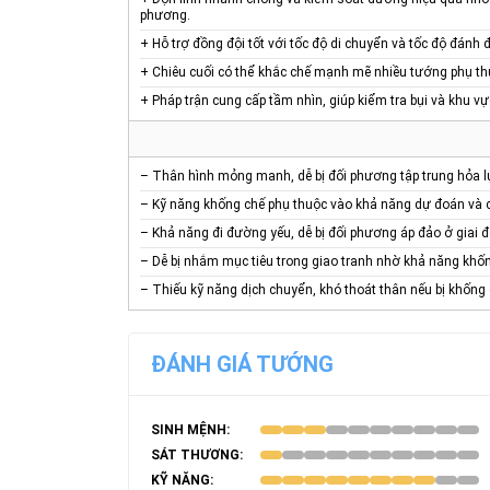
phương.
+ Hỗ trợ đồng đội tốt với tốc độ di chuyển và tốc độ đán
+ Chiêu cuối có thể khắc chế mạnh mẽ nhiều tướng phụ th
+ Pháp trận cung cấp tầm nhìn, giúp kiểm tra bụi và khu v
– Thân hình mỏng manh, dễ bị đối phương tập trung hỏa l
– Kỹ năng khống chế phụ thuộc vào khả năng dự đoán và chí
– Khả năng đi đường yếu, dễ bị đối phương áp đảo ở giai đ
– Dễ bị nhắm mục tiêu trong giao tranh nhờ khả năng kh
– Thiếu kỹ năng dịch chuyển, khó thoát thân nếu bị khống 
ĐÁNH GIÁ TƯỚNG
SINH MỆNH:
SÁT THƯƠNG:
KỸ NĂNG: