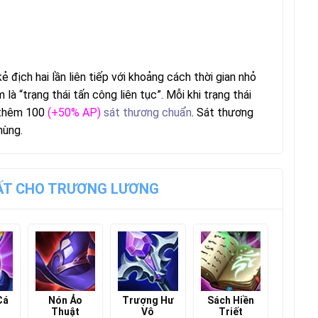
địch hai lần liên tiếp với khoảng cách thời gian nhỏ
là “trạng thái tấn công liên tục”. Mỗi khi trạng thái
u thêm 100
(+50% AP)
sát thương chuẩn
. Sát thương
hùng.
UẤT CHO TRƯƠNG LƯƠNG
Cá
Nón Ảo
Trượng Hư
Sách Hiền
Thuật
Vô
Triết