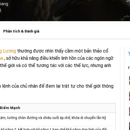
Dữ
Liang
良
Phân tích & Đánh giá
g Lương
thường được nhìn thấy cầm một bản thảo cổ.
ha
, sở hữu khả năng điều khiển linh hồn của các ngôn ngữ
 thế giới và có thể tương tác với các thế lực, nhưng anh
T
h lệnh của chủ nhân để đem lại trật tự cho thế giới thông
Điểm Mạnh
ậm, tường chắn đường và chiêu cuối áp chế, khóa di chuyển lẫn kỹ
ỹ năng 2, kết hợp với kỹ năng 1 hạn chế khả năng dọn lính của đối