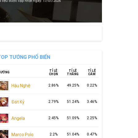
 liệu được cập nhật ngày: 17/01/2026
TOP TƯỚNG PHỔ BIẾN
TỈ LỆ
TỈ LỆ
TỈ LỆ
ƯỚNG
CHỌN
THẮNG
CẤM
Hậu Nghệ
2.86%
49.25%
0.22%
Đát Kỷ
2.79%
51.24%
3.46%
Angela
2.45%
51.09%
2.25%
Marco Polo
2.2%
51.04%
0.47%