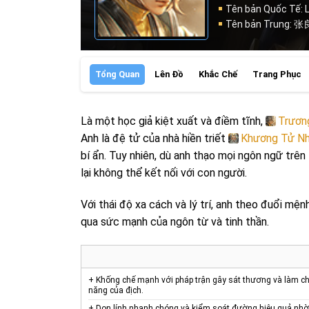
Tên bản Quốc Tế: 
Tên bản Trung: 张
Tổng Quan
Lên Đồ
Khắc Chế
Trang Phục
Là một học giả kiệt xuất và điềm tĩnh,
Trươn
Anh là đệ tử của nhà hiền triết
Khương Tử N
bí ẩn. Tuy nhiên, dù anh thạo mọi ngôn ngữ trên
lại không thể kết nối với con người.
Với thái độ xa cách và lý trí, anh theo đuổi mện
qua sức mạnh của ngôn từ và tinh thần.
+ Khống chế mạnh với pháp trận gây sát thương và làm ch
năng của địch.
+ Dọn lính nhanh chóng và kiểm soát đường hiệu quả nhờ k