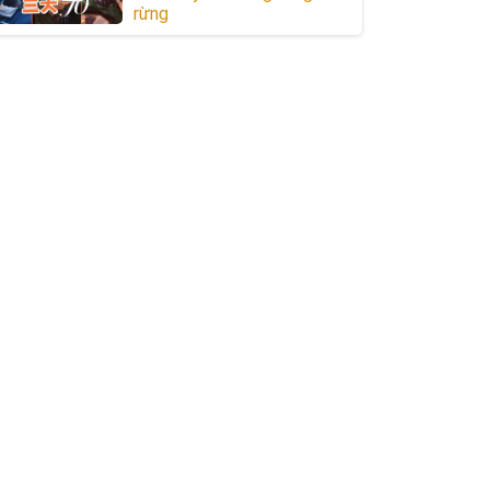
rừng
 1