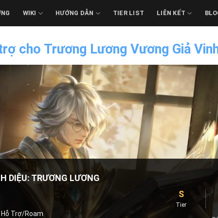
ỚNG
WIKI
HƯỚNG DẪN
TIER LIST
LIÊN KẾT
BLO
 trợ cho Trương Lương Vương Giả Vinh
NH DIỆU: TRƯƠNG LƯƠNG
S
Tier
Hỗ Trợ/Roam