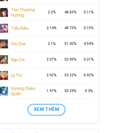
Tôn Thượng
2.2%
48.83%
0.11%
Hương
Tiểu Kiều
2.14%
48.75%
0.15%
Chi Cha
2.1%
51.42%
4.54%
Ngu Cơ
2.07%
52.95%
0.21%
Lý Tín
2.02%
53.22%
0.92%
Vương Chiêu
1.97%
50.29%
0.3%
Quân
XEM THÊM