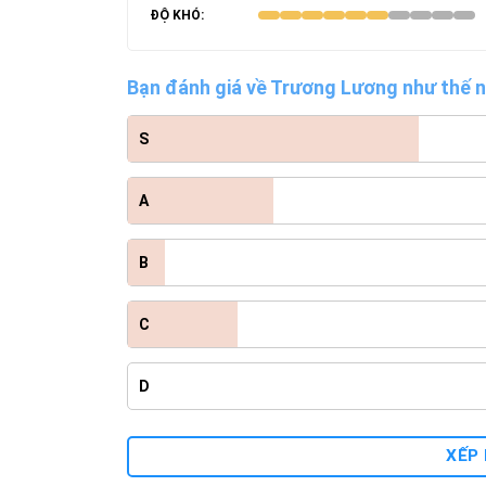
ĐỘ KHÓ:
Bạn đánh giá về Trương Lương như thế 
S
A
B
C
D
XẾP