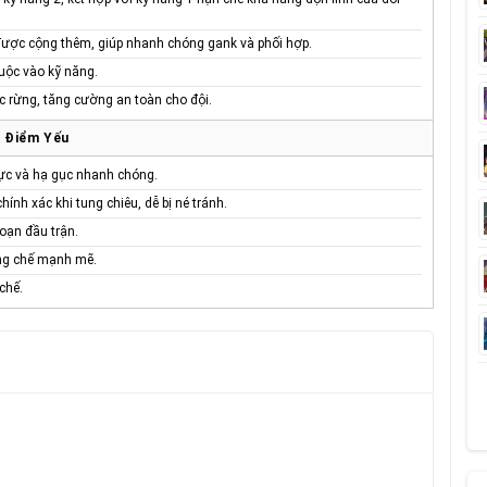
h được cộng thêm, giúp nhanh chóng gank và phối hợp.
uộc vào kỹ năng.
ực rừng, tăng cường an toàn cho đội.
Điểm Yếu
ực và hạ gục nhanh chóng.
nh xác khi tung chiêu, dễ bị né tránh.
oạn đầu trận.
ống chế mạnh mẽ.
chế.