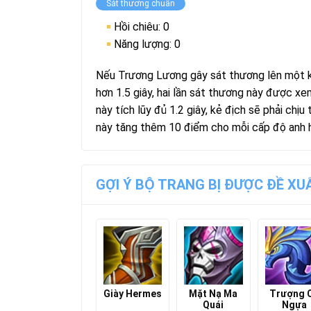
Sát thương chuẩn
Hồi chiêu: 0
Năng lượng: 0
Nếu Trương Lương gây sát thương lên một kẻ 
hơn 1.5 giây, hai lần sát thương này được xem 
này tích lũy đủ 1.2 giây, kẻ địch sẽ phải chị
này tăng thêm 10 điểm cho mỗi cấp độ anh 
GỢI Ý BỘ TRANG BỊ ĐƯỢC ĐỀ X
Giày Hermes
Mặt Nạ Ma
Trượng 
Quái
Ngựa