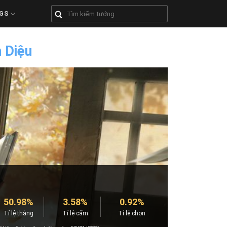
GS
 Diệu
50.98%
3.58%
0.92%
Tỉ lệ thắng
Tỉ lệ cấm
Tỉ lệ chọn