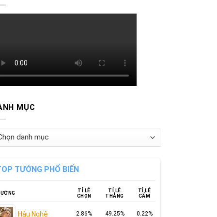
ANH MỤC
nh
ục
TOP TƯỚNG PHỔ BIẾN
TỈ LỆ
TỈ LỆ
TỈ LỆ
ƯỚNG
CHỌN
THẮNG
CẤM
Hậu Nghệ
2.86%
49.25%
0.22%