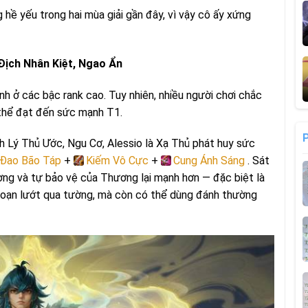
ề yếu trong hai mùa giải gần đây, vì vậy cô ấy xứng
Địch Nhân Kiệt, Ngao Ẩn
 ở các bậc rank cao. Tuy nhiên, nhiều người chơi chắc
 thể đạt đến sức mạnh T1.
 Lý Thủ Ước, Ngu Cơ, Alessio là Xạ Thủ phát huy sức
Đao Bão Táp
+
Kiếm Vô Cực
+
Cung Ánh Sáng
. Sát
ờng và tự bảo vệ của Thương lại mạnh hơn — đặc biệt là
đoạn lướt qua tường, mà còn có thể dùng đánh thường