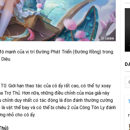
ộ mạnh của vị trí Đường Phát Triển (Đường Rồng) trong
 Diệu.
D
Da
T0. Giới hạn thao tác của cô ấy rất cao, có thể tự xoay
m
ủa Trợ Thủ. Hơn nữa, những điều chỉnh của mùa giải này
u chỉnh duy nhất có tác động là đòn đánh thường cường
là vật thể bay và có thể bị chiêu 2 của Công Tôn Ly đánh
ờng nhỏ cho cô ấy.
T
Thủ)