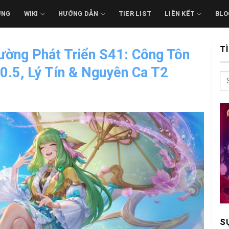
ỚNG
WIKI
HƯỚNG DẪN
TIER LIST
LIÊN KẾT
BLO
T
ường Phát Triển S41: Công Tôn
0.5, Lý Tín & Nguyên Ca T2
S