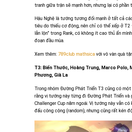
tranh giữa trận sẽ mạnh hơn, nhưng lại có phần t
Hậu Nghệ là tướng tương đối mạnh ở tất cả các
tiêu do thiếu cơ động, nên chỉ có thể xếp ở T2 Đ
lẫn lộn” trong Rank, có không ít cao thủ ẩn mìn
đoạn đầu mùa.
Xem thêm:
789club mathsica
với vô vàn quà tặ
T3: Biển Thước, Hoàng Trung, Marco Polo, 
Phương, Già La
Trong nhóm Đường Phát Triển T3 cũng có một vị
rằng vị tướng này từng đi Đường Phát Triển và
Challenger Cup năm ngoái. Vị tướng này vẫn có
đấu công cộng (random), nhưng cũng rất kén đội