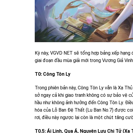
Kỳ này, VGVD NET sẽ tổng hợp bảng xếp hạng đ
giai đoạn đầu mùa giải mới trong Vương Giả Vinh
T0: Công Tôn Ly
Trong phiên bản này, Công Tôn Ly vẫn là Xạ Thủ 
sở ngay cả khi giao tranh không có sự bảo vệ c
hầu như không ảnh hưởng đến Công Tôn Ly. Điề
hóa của Lỗ Ban Đệ Thất (Lu Ban No.7) được coi 
rơi, điều này ngược lại còn là một chút tăng cư
T0.5: Ái Linh, Qua Á, Nguyên Lưu Chi Tử (Xạ 