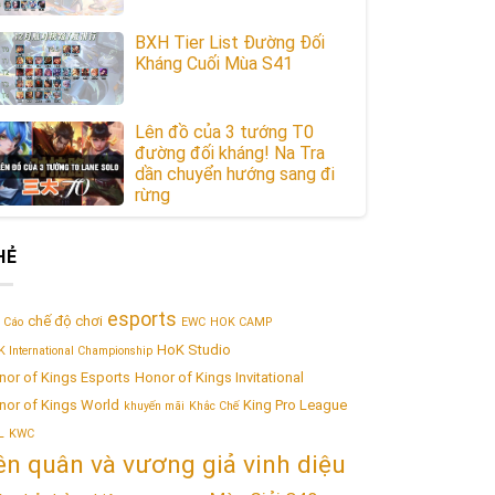
BXH Tier List Đường Đối
Kháng Cuối Mùa S41
Lên đồ của 3 tướng T0
đường đối kháng! Na Tra
dần chuyển hướng sang đi
rừng
HẺ
esports
chế độ chơi
 Cáo
EWC
HOK CAMP
HoK Studio
 International Championship
nor of Kings Esports
Honor of Kings Invitational
nor of Kings World
King Pro League
khuyến mãi
Khắc Chế
L
KWC
iên quân và vương giả vinh diệu