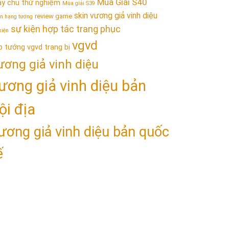
Mùa Giải S40
y chủ thử nghiệm
Mùa giải S39
skin vương giả vinh diệu
review game
n hạng tướng
sự kiện hợp tác trang phục
kiện
vgvd
p tướng vgvd
trang bị
ương giả vinh diệu
ương giả vinh diệu bản
ội địa
ương giả vinh diệu bản quốc
ế