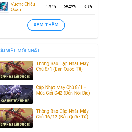
Vương Chiêu
1.97%
50.29%
0.3%
Quân
XEM THÊM
BÀI VIẾT MỚI NHẤT
Thông Báo Cập Nhật Máy
Chủ 8/1 (Bản Quốc Tế)
Cập Nhật Máy Chủ 8/1 –
Mùa Giải S42 (Bản Nội Địa)
Thông Báo Cập Nhật Máy
Chủ 16/12 (Bản Quốc Tế)