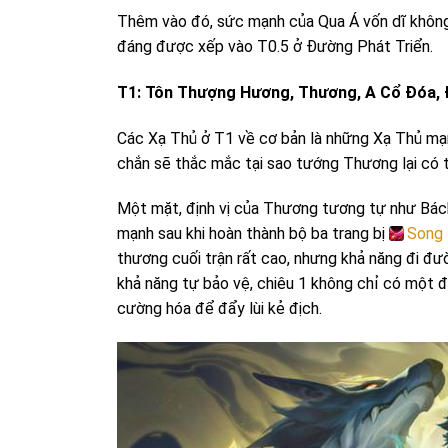
Thêm vào đó, sức mạnh của Qua Á vốn dĩ không h
đáng được xếp vào T0.5 ở Đường Phát Triển.
T1: Tôn Thượng Hương, Thương, A Cổ Đóa, 
Các Xạ Thủ ở T1 về cơ bản là những Xạ Thủ mạnh
chắn sẽ thắc mắc tại sao tướng Thương lại có
Một mặt, định vị của Thương tương tự như Bách
mạnh sau khi hoàn thành bộ ba trang bị
Song 
thương cuối trận rất cao, nhưng khả năng đi đư
khả năng tự bảo vệ, chiêu 1 không chỉ có một 
cường hóa để đẩy lùi kẻ địch.