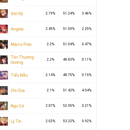
Đát Kỷ
2.79%
51.24%
3.46%
Angela
2.45%
51.09%
2.25%
Marco Polo
2.2%
51.04%
0.47%
Tôn Thượng
2.2%
48.83%
0.11%
Hương
Tiểu Kiều
2.14%
48.75%
0.15%
Chi Cha
2.1%
51.42%
4.54%
Ngu Cơ
2.07%
52.95%
0.21%
Lý Tín
2.02%
53.22%
0.92%