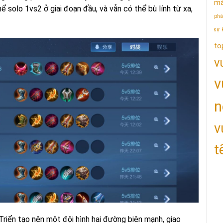
má
hể solo 1vs2 ở giai đoạn đầu, và vẫn có thể bù lính từ xa,
phâ
sự 
to
v
v
n
v
t
Triển tạo nên một đội hình hai đường biên mạnh, giao