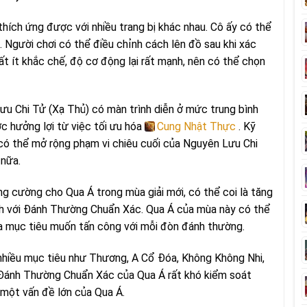
thích ứng được với nhiều trang bị khác nhau. Cô ấy có thể
. Người chơi có thể điều chỉnh cách lên đồ sau khi xác
rất ít khắc chế, độ cơ động lại rất mạnh, nên có thể chọn
ưu Chi Tử (Xạ Thủ) có màn trình diễn ở mức trung bình
c hưởng lợi từ việc tối ưu hóa
Cung Nhật Thực
. Kỹ
có thể mở rộng phạm vi chiêu cuối của Nguyên Lưu Chi
 nữa.
g cường cho Qua Á trong mùa giải mới, có thể coi là tăng
ch với Đánh Thường Chuẩn Xác. Qua Á của mùa này có thể
 mục tiêu muốn tấn công với mỗi đòn đánh thường.
 nhiều mục tiêu như Thương, A Cổ Đóa, Không Không Nhi,
, Đánh Thường Chuẩn Xác của Qua Á rất khó kiểm soát
 một vấn đề lớn của Qua Á.