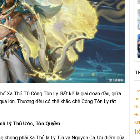
T
Báo
ế Xạ Thủ T0 Công Tôn Ly. Bất kể là giai đoạn đầu, giữa
HOK
g quá lớn, Thương đều có thể khắc chế Công Tôn Ly rất
Ho
Ho
KP
ách Lý Thủ Ước, Tôn Quyền
l
g không phải Xạ Thủ là Lý Tín và Nguyên Ca. Ưu điểm của