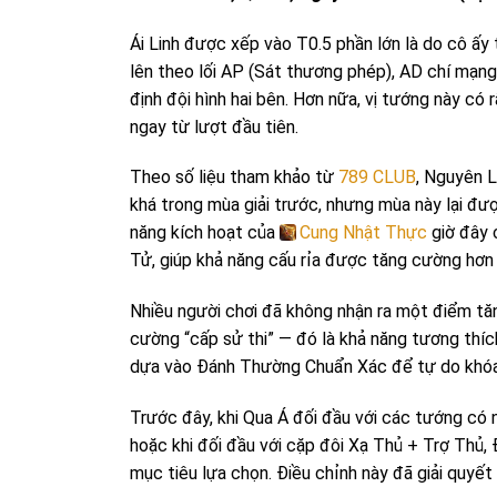
Ái Linh được xếp vào T0.5 phần lớn là do cô ấy 
lên theo lối AP (Sát thương phép), AD chí mạng
định đội hình hai bên. Hơn nữa, vị tướng này có 
ngay từ lượt đầu tiên.
Theo số liệu tham khảo từ
789 CLUB
, Nguyên L
khá trong mùa giải trước, nhưng mùa này lại đượ
năng kích hoạt của
Cung Nhật Thực
giờ đây 
Tử, giúp khả năng cấu rỉa được tăng cường hơn
Nhiều người chơi đã không nhận ra một điểm tăn
cường “cấp sử thi” — đó là khả năng tương thí
dựa vào Đánh Thường Chuẩn Xác để tự do khóa
Trước đây, khi Qua Á đối đầu với các tướng có
hoặc khi đối đầu với cặp đôi Xạ Thủ + Trợ Thủ
mục tiêu lựa chọn. Điều chỉnh này đã giải quyết