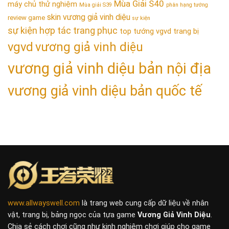
Mùa Giải S40
máy chủ thử nghiệm
Mùa giải S39
phân hạng tướng
skin vương giả vinh diệu
review game
sự kiện
sự kiện hợp tác trang phục
top tướng vgvd
trang bị
vgvd
vương giả vinh diệu
vương giả vinh diệu bản nội địa
vương giả vinh diệu bản quốc tế
www.allwayswell.com
là trang web cung cấp dữ liệu về nhân
vật, trang bị, bảng ngọc của tựa game
Vương Giả Vinh Diệu
.
Chia sẻ cách chơi cũng như kinh nghiệm chơi giúp cho game