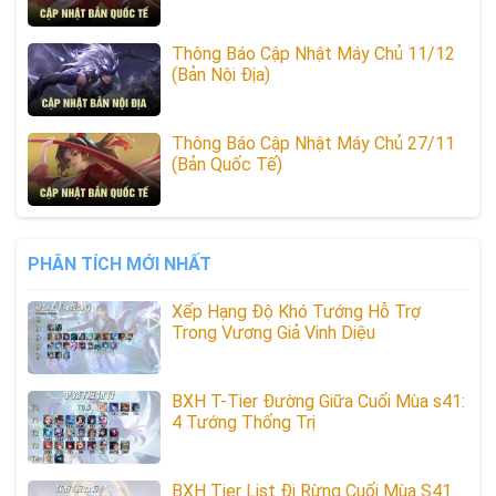
Thông Báo Cập Nhật Máy Chủ 11/12
(Bản Nội Địa)
Thông Báo Cập Nhật Máy Chủ 27/11
(Bản Quốc Tế)
PHÂN TÍCH MỚI NHẤT
Xếp Hạng Độ Khó Tướng Hỗ Trợ
Trong Vương Giả Vinh Diệu
BXH T-Tier Đường Giữa Cuối Mùa s41:
4 Tướng Thống Trị
BXH Tier List Đi Rừng Cuối Mùa S41