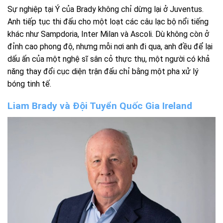
Sự nghiệp tại Ý của Brady không chỉ dừng lại ở Juventus.
Anh tiếp tục thi đấu cho một loạt các câu lạc bộ nổi tiếng
khác như Sampdoria, Inter Milan và Ascoli. Dù không còn ở
đỉnh cao phong độ, nhưng mỗi nơi anh đi qua, anh đều để lại
dấu ấn của một nghệ sĩ sân cỏ thực thụ, một người có khả
năng thay đổi cục diện trận đấu chỉ bằng một pha xử lý
bóng tinh tế.
Liam Brady và Đội Tuyển Quốc Gia Ireland