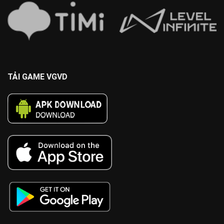
TẢI GAME VGVD