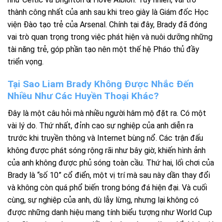
thành công nhất của anh sau khi treo giày là Giám đốc Học
viện Đào tạo trẻ của Arsenal. Chính tại đây, Brady đã đóng
vai trò quan trọng trong việc phát hiện và nuôi dưỡng những
tài năng trẻ, góp phần tạo nên một thế hệ Pháo thủ đầy
triển vọng.
Tại Sao Liam Brady Không Được Nhắc Đến
Nhiều Như Các Huyền Thoại Khác?
Đây là một câu hỏi mà nhiều người hâm mộ đặt ra. Có một
vài lý do. Thứ nhất, đỉnh cao sự nghiệp của anh diễn ra
trước khi truyền thông và Internet bùng nổ. Các trận đấu
không được phát sóng rộng rãi như bây giờ, khiến hình ảnh
của anh không được phủ sóng toàn cầu. Thứ hai, lối chơi của
Brady là “số 10” cổ điển, một vị trí mà sau này dần thay đổi
và không còn quá phổ biến trong bóng đá hiện đại. Và cuối
cùng, sự nghiệp của anh, dù lẫy lừng, nhưng lại không có
được những danh hiệu mang tính biểu tượng như World Cup