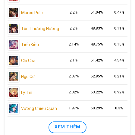
Marco Polo
2.2%
51.04%
0.47%
Tôn Thượng Hương
2.2%
48.83%
0.11%
Tiểu Kiều
2.14%
48.75%
0.15%
Chi Cha
2.1%
51.42%
4.54%
Ngu Cơ
2.07%
52.95%
0.21%
Lý Tín
2.02%
53.22%
0.92%
Vương Chiêu Quân
1.97%
50.29%
0.3%
XEM THÊM