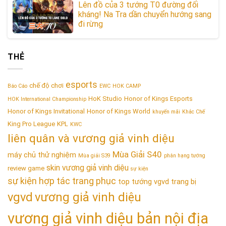
Lên đồ của 3 tướng T0 đường đối
kháng! Na Tra dần chuyển hướng sang
đi rừng
THẺ
esports
chế độ chơi
Báo Cáo
EWC
HOK CAMP
HoK Studio
Honor of Kings Esports
HOK International Championship
Honor of Kings Invitational
Honor of Kings World
khuyến mãi
Khắc Chế
King Pro League
KPL
KWC
liên quân và vương giả vinh diệu
Mùa Giải S40
máy chủ thử nghiệm
Mùa giải S39
phân hạng tướng
skin vương giả vinh diệu
review game
sự kiện
sự kiện hợp tác trang phục
top tướng vgvd
trang bị
vgvd
vương giả vinh diệu
vương giả vinh diệu bản nội địa