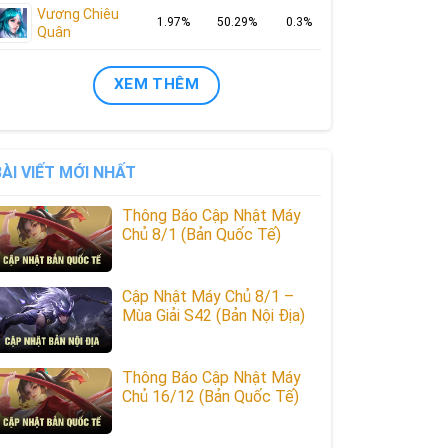
Vương Chiêu
1.97%
50.29%
0.3%
Quân
XEM THÊM
BÀI VIẾT MỚI NHẤT
Thông Báo Cập Nhật Máy
Chủ 8/1 (Bản Quốc Tế)
Cập Nhật Máy Chủ 8/1 –
Mùa Giải S42 (Bản Nội Địa)
Thông Báo Cập Nhật Máy
Chủ 16/12 (Bản Quốc Tế)