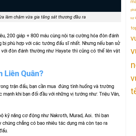
má
phâ
ừa làm chậm vừa gia tăng sát thương đầu ra
sự 
to
iêu, 200 giáp + 800 máu cùng nội tại cường hóa đòn đánh
v
g bị phù hợp với các tướng đấu sĩ nhất. Nhưng nếu bạn sử
v
 với đòn đánh thường như Hayate thì cũng có thể lên vật
n
ậm Liên Quân?
v
trong trận đấu, bạn cần mua đúng tình huống và trường
t
ức mạnh khi bạn đối đầu với những vị tướng như: Triệu Vân,
 kỹ năng cơ động như Nakroth, Murad, Aoi.. thì bạn
y chúng chẳng có bao nhiêu tác dụng mà còn tạo ra
đấu.