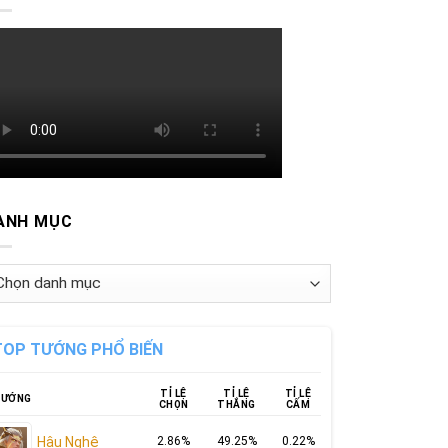
ANH MỤC
nh
ục
TOP TƯỚNG PHỔ BIẾN
TỈ LỆ
TỈ LỆ
TỈ LỆ
ƯỚNG
CHỌN
THẮNG
CẤM
Hậu Nghệ
2.86%
49.25%
0.22%