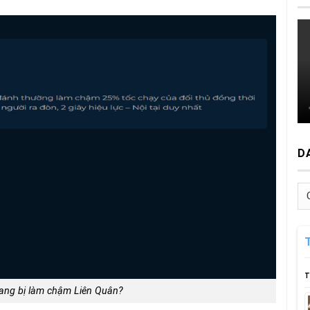
D
Da
m
T
trang bị làm chậm Liên Quân?