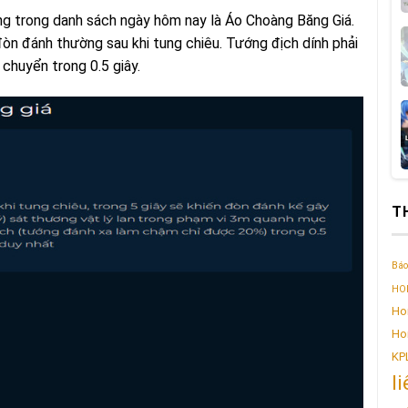
g trong danh sách ngày hôm nay là Áo Choàng Băng Giá.
òn đánh thường sau khi tung chiêu. Tướng địch dính phải
chuyển trong 0.5 giây.
T
Báo
HOK
Ho
Ho
KP
l