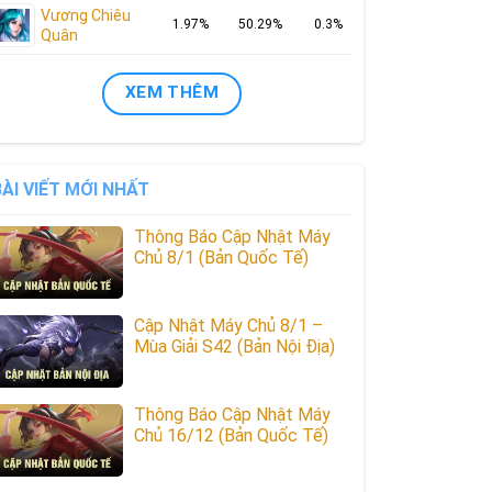
Vương Chiêu
1.97%
50.29%
0.3%
Quân
XEM THÊM
BÀI VIẾT MỚI NHẤT
Thông Báo Cập Nhật Máy
Chủ 8/1 (Bản Quốc Tế)
Cập Nhật Máy Chủ 8/1 –
Mùa Giải S42 (Bản Nội Địa)
Thông Báo Cập Nhật Máy
Chủ 16/12 (Bản Quốc Tế)