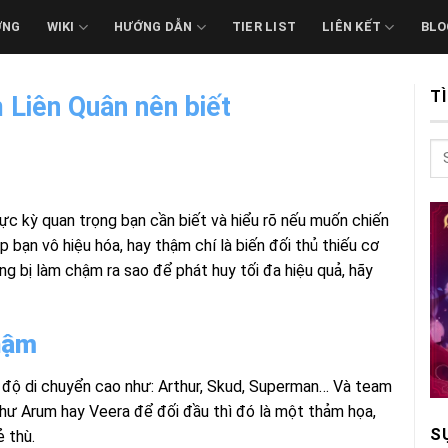
ỚNG
WIKI
HƯỚNG DẪN
TIER LIST
LIÊN KẾT
BLO
T
 Liên Quân nên biết
ực kỳ quan trọng bạn cần biết và hiểu rõ nếu muốn chiến
bạn vô hiệu hóa, hay thậm chí là biến đối thủ thiếu cơ
ng bị làm chậm ra sao để phát huy tối đa hiệu quả, hãy
chậm
 độ di chuyển cao như: Arthur, Skud, Superman… Và team
hư Arum hay Veera để đối đầu thì đó là một thảm họa,
S
 thù.