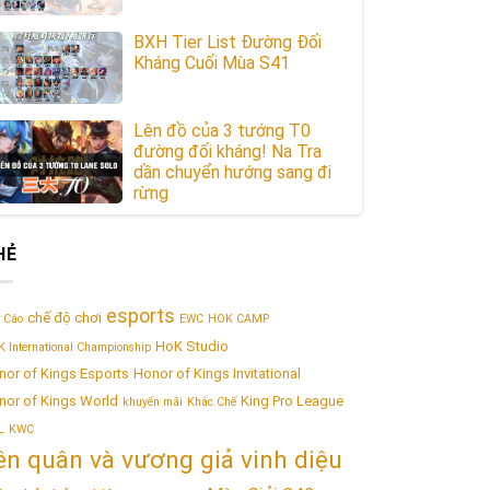
BXH Tier List Đường Đối
Kháng Cuối Mùa S41
Lên đồ của 3 tướng T0
đường đối kháng! Na Tra
dần chuyển hướng sang đi
rừng
HẺ
esports
chế độ chơi
 Cáo
EWC
HOK CAMP
HoK Studio
 International Championship
nor of Kings Esports
Honor of Kings Invitational
nor of Kings World
King Pro League
khuyến mãi
Khắc Chế
L
KWC
iên quân và vương giả vinh diệu