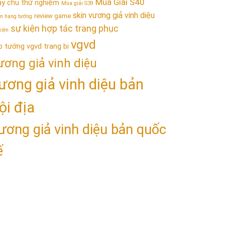
Mùa Giải S40
y chủ thử nghiệm
Mùa giải S39
skin vương giả vinh diệu
review game
n hạng tướng
sự kiện hợp tác trang phục
kiện
vgvd
p tướng vgvd
trang bị
ương giả vinh diệu
ương giả vinh diệu bản
ội địa
ương giả vinh diệu bản quốc
ế