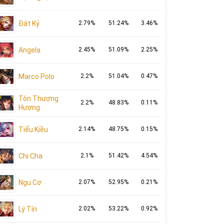
Đát Kỷ
2.79%
51.24%
3.46%
Angela
2.45%
51.09%
2.25%
Marco Polo
2.2%
51.04%
0.47%
Tôn Thượng
2.2%
48.83%
0.11%
Hương
Tiểu Kiều
2.14%
48.75%
0.15%
Chi Cha
2.1%
51.42%
4.54%
Ngu Cơ
2.07%
52.95%
0.21%
Lý Tín
2.02%
53.22%
0.92%