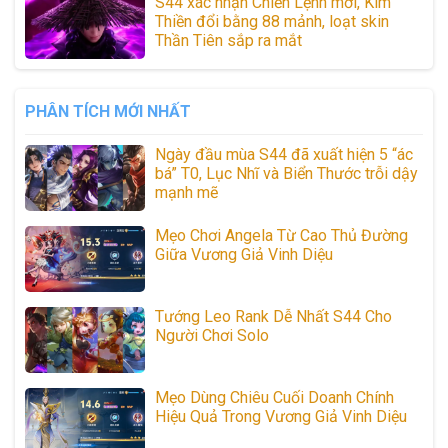
S44 xác nhận Chiến Lệnh mới, Kim
Thiền đổi bằng 88 mảnh, loạt skin
Thần Tiên sắp ra mắt
PHÂN TÍCH MỚI NHẤT
Ngày đầu mùa S44 đã xuất hiện 5 “ác
bá” T0, Lục Nhĩ và Biển Thước trỗi dậy
mạnh mẽ
Mẹo Chơi Angela Từ Cao Thủ Đường
Giữa Vương Giả Vinh Diệu
Tướng Leo Rank Dễ Nhất S44 Cho
Người Chơi Solo
Mẹo Dùng Chiêu Cuối Doanh Chính
Hiệu Quả Trong Vương Giả Vinh Diệu