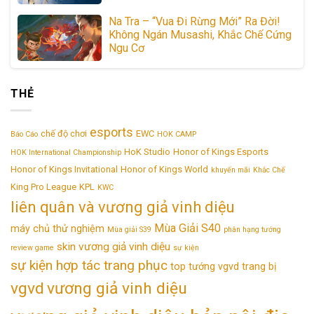
Na Tra – “Vua Đi Rừng Mới” Ra Đời!
Không Ngán Musashi, Khắc Chế Cứng
Ngu Cơ
THẺ
esports
chế độ chơi
EWC
Báo Cáo
HOK CAMP
HoK Studio
Honor of Kings Esports
HOK International Championship
Honor of Kings Invitational
Honor of Kings World
khuyến mãi
Khắc Chế
King Pro League
KPL
KWC
liên quân và vương giả vinh diệu
Mùa Giải S40
máy chủ thử nghiệm
Mùa giải S39
phân hạng tướng
skin vương giả vinh diệu
review game
sự kiện
sự kiện hợp tác trang phục
top tướng vgvd
trang bị
vgvd
vương giả vinh diệu