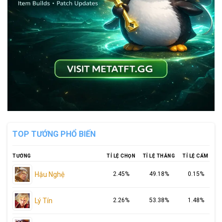
TOP TƯỚNG PHỔ BIẾN
TƯỚNG
TỈ LỆ CHỌN
TỈ LỆ THẮNG
TỈ LỆ CẤM
Hậu Nghệ
2.45%
49.18%
0.15%
Lý Tín
2.26%
53.38%
1.48%