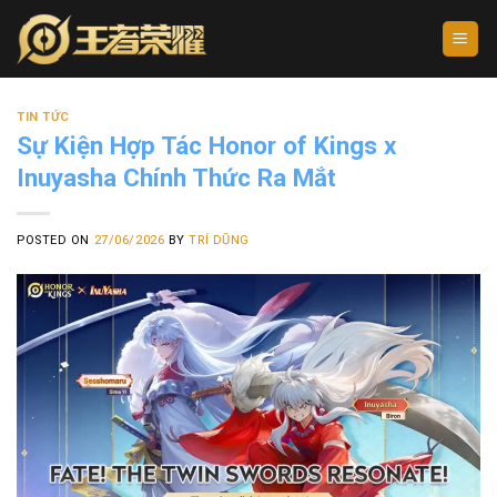
Skip
to
content
TIN TỨC
Sự Kiện Hợp Tác Honor of Kings x
Inuyasha Chính Thức Ra Mắt
POSTED ON
27/06/2026
BY
TRÍ DŨNG