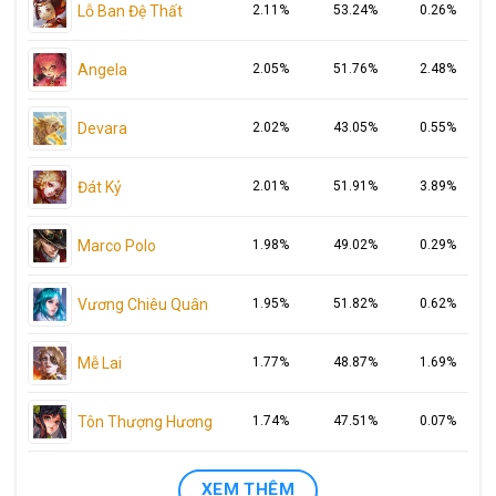
Lỗ Ban Đệ Thất
2.11%
53.24%
0.26%
Angela
2.05%
51.76%
2.48%
Devara
2.02%
43.05%
0.55%
Đát Kỷ
2.01%
51.91%
3.89%
Marco Polo
1.98%
49.02%
0.29%
Vương Chiêu Quân
1.95%
51.82%
0.62%
Mễ Lai
1.77%
48.87%
1.69%
Tôn Thượng Hương
1.74%
47.51%
0.07%
XEM THÊM