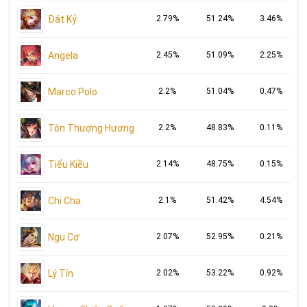
Đát Kỷ
2.79%
51.24%
3.46%
Angela
2.45%
51.09%
2.25%
Marco Polo
2.2%
51.04%
0.47%
Tôn Thượng Hương
2.2%
48.83%
0.11%
Tiểu Kiều
2.14%
48.75%
0.15%
Chi Cha
2.1%
51.42%
4.54%
Ngu Cơ
2.07%
52.95%
0.21%
Lý Tín
2.02%
53.22%
0.92%