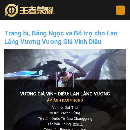
Skip
to
content
Trang bị, Bảng Ngọc và Bổ trợ cho Lan
Lăng Vương Vương Giả Vinh Diệu
VƯƠNG GIẢ VINH DIỆU: LAN LĂNG VƯƠNG
ÁM ẢNH ĐAO PHONG
Vai trò:
Sát Thủ
Vị trí:
Đường Rừng
Tên bản Quốc Tế: Gao Changgong
Tên bản Trung: 兰陵王
Tên khác: Prince of Lanling