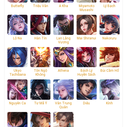
Butterfly
Triệu Vân
A Kha
Miyamoto
Lý Bạch
Musashi
Lộ Na
Hàn Tín
Lan Lăng
Mai Shiranui
Nakoruru
Vương
Ukyo
Tôn Ngộ
Athena
Bách Lý
Bùi Cầm Hổ
Tachibana
Không
Huyền Sách
Nguyên Ca
Tư Mã Ý
Vân Trung
Diệu
Kính
Quân