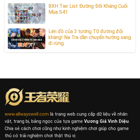
BXH Tier List Đường Đối Kháng Cuối
Mùa S41
Lên đồ của 3 tướng T0 đường đối
kháng! Na Tra dần chuyển hướng sang
đi rừng
www.allwayswell.com
là trang web cung cấp dữ liệu về nhân
vật, trang bị, bảng ngọc của tựa game
Vương Giả Vinh Diệu
.
Chia sẻ cách chơi cũng như kinh nghiệm chơi giúp cho game
thủ có trải nghiệm chơi thật thú vị.