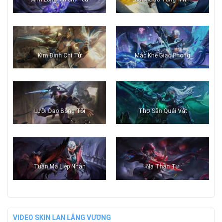
Kim Đình Chi Tử
Mặc Khế Giao Phong
Lưỡi Dao Bóng Tối
Thợ Săn Quái Vật
Tuần Ma Liệp Nhân
Na Thần Tư
VIDEO SKIN LAN LĂNG VƯƠNG