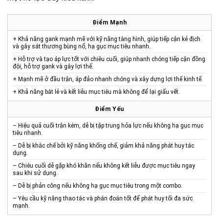
Điểm Mạnh
+ Khả năng gank mạnh mẽ với kỹ năng tàng hình, giúp tiếp cận kẻ địch
và gây sát thương bùng nổ, hạ gục mục tiêu nhanh.
+ Hỗ trợ và tạo áp lực tốt với chiêu cuối, giúp nhanh chóng tiếp cận đồng
đội, hỗ trợ gank và gây lợi thế.
+ Mạnh mẽ ở đầu trận, áp đảo nhanh chóng và xây dựng lợi thế kinh tế.
+ Khả năng bắt lẻ và kết liễu mục tiêu mà không để lại giấu vết.
Điểm Yếu
– Hiệu quả cuối trận kém, dễ bị tập trung hỏa lực nếu không hạ gục mục
tiêu nhanh.
– Dễ bị khắc chế bởi kỹ năng khống chế, giảm khả năng phát huy tác
dụng.
– Chiêu cuối dễ gặp khó khăn nếu không kết liễu được mục tiêu ngay
sau khi sử dụng.
– Dễ bị phản công nếu không hạ gục mục tiêu trong một combo.
– Yêu cầu kỹ năng thao tác và phán đoán tốt để phát huy tối đa sức
mạnh.