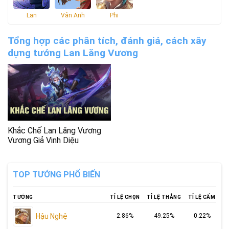
Lan
Vân Anh
Phi
Tổng hợp các phân tích, đánh giá, cách xây
dựng tướng Lan Lăng Vương
Khắc Chế Lan Lăng Vương
Vương Giả Vinh Diệu
TOP TƯỚNG PHỔ BIẾN
TƯỚNG
TỈ LỆ CHỌN
TỈ LỆ THẮNG
TỈ LỆ CẤM
Hậu Nghệ
2.86%
49.25%
0.22%