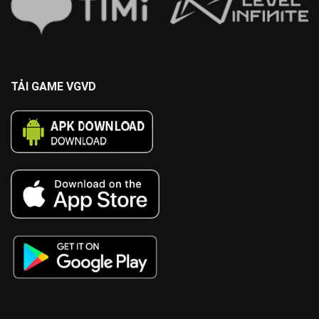
TẢI GAME VGVD
cn3789
https://lv88.tech/
88bet
vb88
11bet
Alo789
W88
sumvip
kwin
tt88
PG99
FABET
five88
MV88
tr88
tg88
https://kk55.loan/
x88