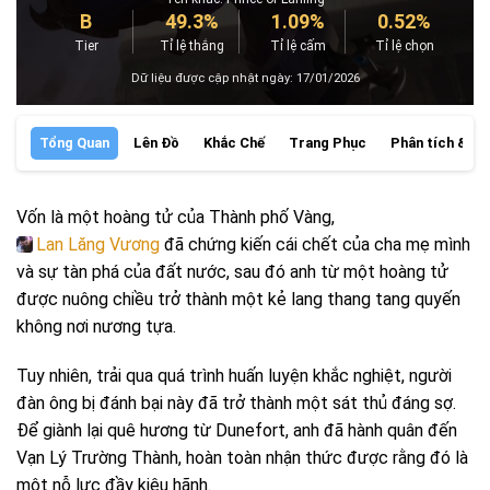
B
49.3%
1.09%
0.52%
Tier
Tỉ lệ thắng
Tỉ lệ cấm
Tỉ lệ chọn
Dữ liệu được cập nhật ngày: 17/01/2026
Tổng Quan
Lên Đồ
Khắc Chế
Trang Phục
Phân tích & Đá
Vốn là một hoàng tử của Thành phố Vàng,
Lan Lăng Vương
đã chứng kiến ​​cái chết của cha mẹ mình
và sự tàn phá của đất nước, sau đó anh từ một hoàng tử
được nuông chiều trở thành một kẻ lang thang tang quyến
không nơi nương tựa.
Tuy nhiên, trải qua quá trình huấn luyện khắc nghiệt, người
đàn ông bị đánh bại này đã trở thành một sát thủ đáng sợ.
Để giành lại quê hương từ Dunefort, anh đã hành quân đến
Vạn Lý Trường Thành, hoàn toàn nhận thức được rằng đó là
một nỗ lực đầy kiêu hãnh.