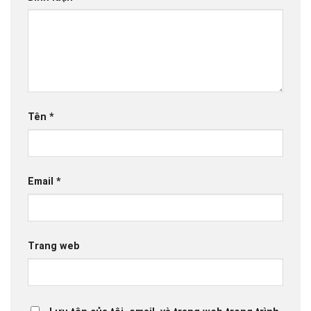
Tên
*
Email
*
Trang web