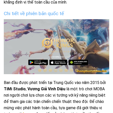
khẳng định vị thế toàn cầu của mình.
Chi tiết về phiên bản quốc tế
Ban đầu được phát triển tại Trung Quốc vào năm 2015 bởi
TiMi Studio
,
Vương Giả Vinh Diệu
là một trò chơi MOBA
nơi người chơi lựa chọn các vị tướng với kỹ năng riêng biệt
để tham gia các trận chiến chiến thuật theo đội. Để chào
mừng việc phát hành toàn cầu, tựa game đã giới thiệu vị