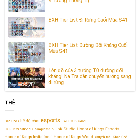
4 Tướng Thống Trị
BXH Tier List Đi Rừng Cuối Mùa S41
BXH Tier List Đường Đối Kháng Cuối
Mùa S41
Lên đồ của 3 tướng T0 đường đối
kháng! Na Tra dần chuyển hướng sang
đi rừng
THẺ
esports
chế độ chơi
Báo Cáo
EWC
HOK CAMP
HoK Studio
Honor of Kings Esports
HOK International Championship
Honor of Kings Invitational
Honor of Kings World
khuyến mãi
Khắc Chế