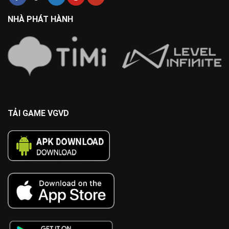
NHÀ PHÁT HÀNH
TẢI GAME VGVD