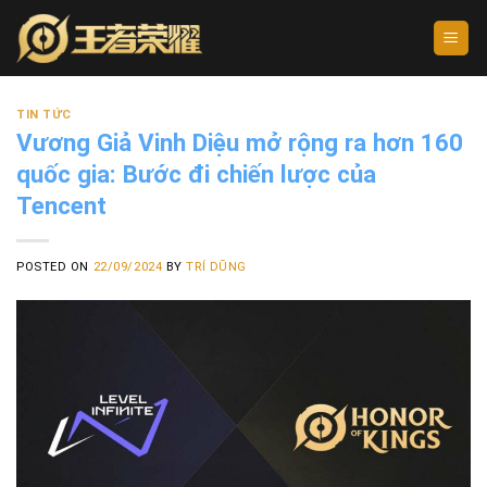
Skip
to
content
TIN TỨC
Vương Giả Vinh Diệu mở rộng ra hơn 160
quốc gia: Bước đi chiến lược của
Tencent
POSTED ON
22/09/2024
BY
TRÍ DŨNG