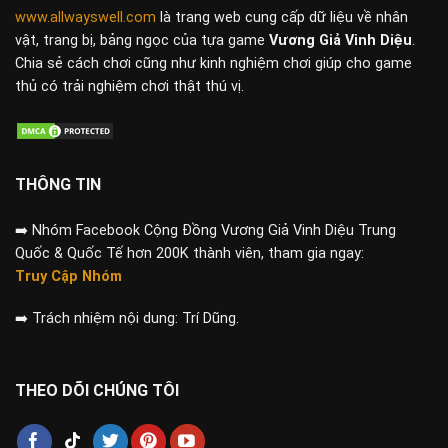
www.allwayswell.com
là trang web cung cấp dữ liệu về nhân
vật, trang bị, bảng ngọc của tựa game
Vương Giả Vinh Diệu
.
Chia sẻ cách chơi cũng như kinh nghiệm chơi giúp cho game
thủ có trải nghiệm chơi thật thú vị.
THÔNG TIN
➡️
Nhóm Facebook Cộng Đồng Vương Giả Vinh Diệu Trung
Quốc & Quốc Tế hơn 200K thành viên, tham gia ngay:
Truy Cập Nhóm
➡️
Trách nhiệm nội dung: Trí Dũng.
THEO DÕI CHÚNG TÔI