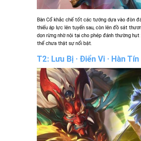
Bàn Cổ khắc chế tốt các tướng dựa vào đòn đán
thiếu áp lực lên tuyến sau, còn lên đồ sát thươn
dọn rừng nhờ nội tại cho phép đánh thường hụt
thể chưa thật sự nổi bật.
T2: Lưu Bị · Điển Vi · Hàn Tí