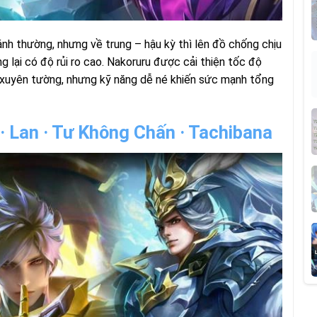
h thường, nhưng về trung – hậu kỳ thì lên đồ chống chịu
g lại có độ rủi ro cao. Nakoruru được cải thiện tốc độ
 xuyên tường, nhưng kỹ năng dễ né khiến sức mạnh tổng
n · Lan · Tư Không Chấn · Tachibana