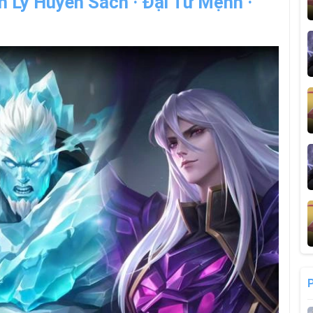
h Lý Huyền Sách · Đại Tư Mệnh ·