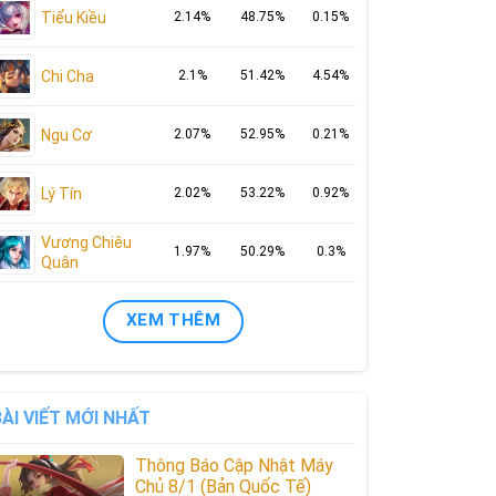
Tiểu Kiều
2.14%
48.75%
0.15%
Chi Cha
2.1%
51.42%
4.54%
Ngu Cơ
2.07%
52.95%
0.21%
Lý Tín
2.02%
53.22%
0.92%
Vương Chiêu
1.97%
50.29%
0.3%
Quân
XEM THÊM
BÀI VIẾT MỚI NHẤT
Thông Báo Cập Nhật Máy
Chủ 8/1 (Bản Quốc Tế)