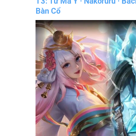
T3: Tư Mã Ý · Nakoruru · Bác
Bàn Cổ