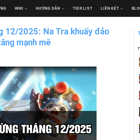
ỚNG
WIKI
HƯỚNG DẪN
TIER LIST
LIÊN KẾT
BLO
ng 12/2025: Na Tra khuấy đảo
 tăng mạnh mẽ
T