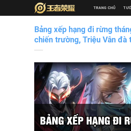
Skip
TRANG CHỦ
TƯ
to
content
Bảng xếp hạng đi rừng thá
chiến trường, Triệu Vân đà