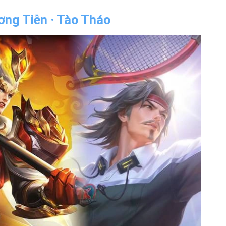
ơng Tiễn · Tào Tháo