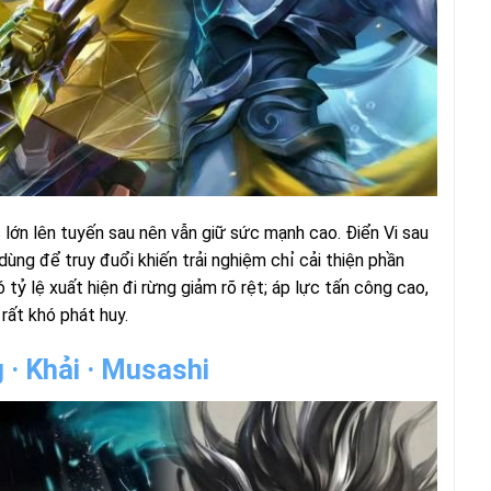
 lớn lên tuyến sau nên vẫn giữ sức mạnh cao. Điển Vi sau
ùng để truy đuổi khiến trải nghiệm chỉ cải thiện phần
tỷ lệ xuất hiện đi rừng giảm rõ rệt; áp lực tấn công cao,
 rất khó phát huy.
 · Khải · Musashi