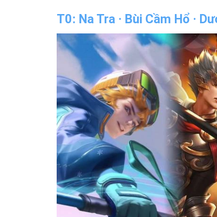
T0: Na Tra · Bùi Cầm Hổ · Dư