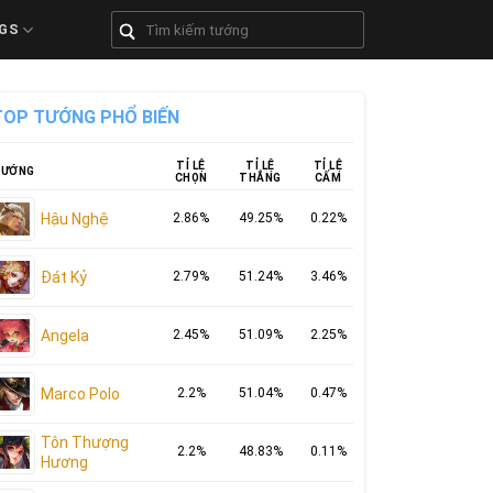
GS
TOP TƯỚNG PHỔ BIẾN
TỈ LỆ
TỈ LỆ
TỈ LỆ
ƯỚNG
CHỌN
THẮNG
CẤM
Hậu Nghệ
2.86%
49.25%
0.22%
Đát Kỷ
2.79%
51.24%
3.46%
Angela
2.45%
51.09%
2.25%
Marco Polo
2.2%
51.04%
0.47%
Tôn Thượng
2.2%
48.83%
0.11%
Hương