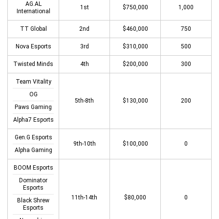
AG.AL
1st
$750,000
1,000
International
TT Global
2nd
$460,000
750
Nova Esports
3rd
$310,000
500
Twisted Minds
4th
$200,000
300
Team Vitality
OG
5th-8th
$130,000
200
Paws Gaming
Alpha7 Esports
Gen.G Esports
9th-10th
$100,000
0
Alpha Gaming
BOOM Esports
Dominator
Esports
11th-14th
$80,000
0
Black Shrew
Esports