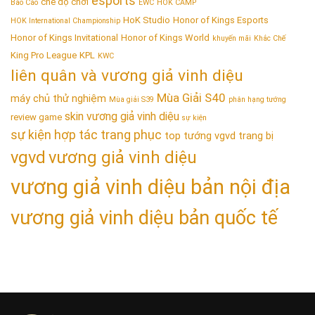
esports
chế độ chơi
Báo Cáo
EWC
HOK CAMP
HoK Studio
Honor of Kings Esports
HOK International Championship
Honor of Kings Invitational
Honor of Kings World
khuyến mãi
Khắc Chế
King Pro League
KPL
KWC
liên quân và vương giả vinh diệu
Mùa Giải S40
máy chủ thử nghiệm
Mùa giải S39
phân hạng tướng
skin vương giả vinh diệu
review game
sự kiện
sự kiện hợp tác trang phục
top tướng vgvd
trang bị
vgvd
vương giả vinh diệu
vương giả vinh diệu bản nội địa
vương giả vinh diệu bản quốc tế