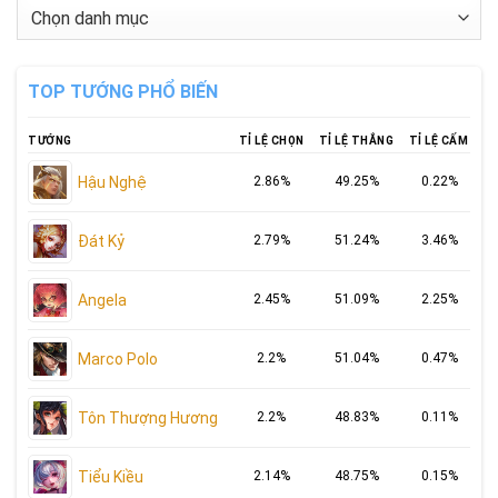
Danh
mục
TOP TƯỚNG PHỔ BIẾN
TƯỚNG
TỈ LỆ CHỌN
TỈ LỆ THẮNG
TỈ LỆ CẤM
Hậu Nghệ
2.86%
49.25%
0.22%
Đát Kỷ
2.79%
51.24%
3.46%
Angela
2.45%
51.09%
2.25%
Marco Polo
2.2%
51.04%
0.47%
Tôn Thượng Hương
2.2%
48.83%
0.11%
Tiểu Kiều
2.14%
48.75%
0.15%