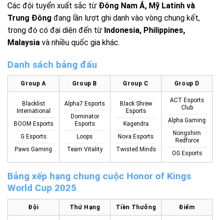
Các đội tuyển xuất sắc từ
Đông Nam Á, Mỹ Latinh và
Trung Đông
đang lần lượt ghi danh vào vòng chung kết,
trong đó có đại diện đến từ
Indonesia, Philippines,
Malaysia
và nhiều quốc gia khác.
Danh sách bảng đấu
Group A
Group B
Group C
Group D
ACT Esports
Blacklist
Alpha7 Esports
Black Shrew
Club
International
Esports
Dominator
Alpha Gaming
BOOM Esports
Esports
Kagendra
Nongshim
G Esports
Loops
Nova Esports
Redforce
Paws Gaming
Team Vitality
Twisted Minds
OG Esports
Bảng xếp hạng chung cuộc Honor of Kings
World Cup 2025
Đội
Thứ Hạng
Tiền Thưởng
Điểm