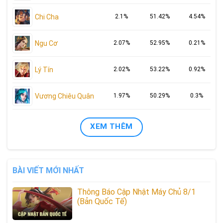
Chi Cha
2.1%
51.42%
4.54%
Ngu Cơ
2.07%
52.95%
0.21%
Lý Tín
2.02%
53.22%
0.92%
Vương Chiêu Quân
1.97%
50.29%
0.3%
XEM THÊM
BÀI VIẾT MỚI NHẤT
Thông Báo Cập Nhật Máy Chủ 8/1
(Bản Quốc Tế)