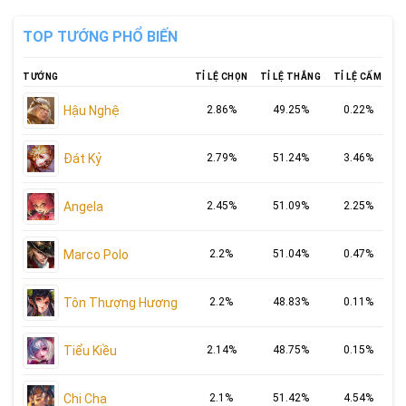
TOP TƯỚNG PHỔ BIẾN
TƯỚNG
TỈ LỆ CHỌN
TỈ LỆ THẮNG
TỈ LỆ CẤM
Hậu Nghệ
2.86%
49.25%
0.22%
Đát Kỷ
2.79%
51.24%
3.46%
Angela
2.45%
51.09%
2.25%
Marco Polo
2.2%
51.04%
0.47%
Tôn Thượng Hương
2.2%
48.83%
0.11%
Tiểu Kiều
2.14%
48.75%
0.15%
Chi Cha
2.1%
51.42%
4.54%