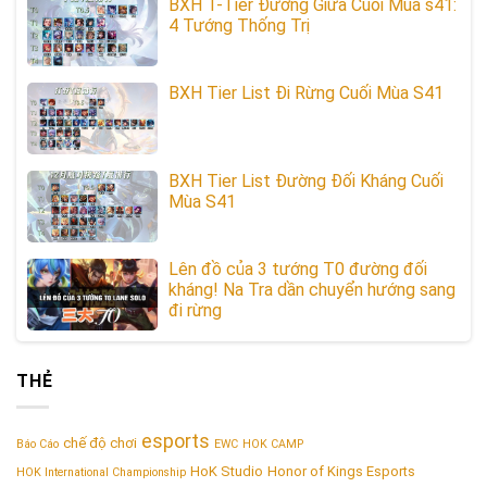
BXH T-Tier Đường Giữa Cuối Mùa s41:
4 Tướng Thống Trị
BXH Tier List Đi Rừng Cuối Mùa S41
BXH Tier List Đường Đối Kháng Cuối
Mùa S41
Lên đồ của 3 tướng T0 đường đối
kháng! Na Tra dần chuyển hướng sang
đi rừng
THẺ
esports
chế độ chơi
Báo Cáo
EWC
HOK CAMP
HoK Studio
Honor of Kings Esports
HOK International Championship