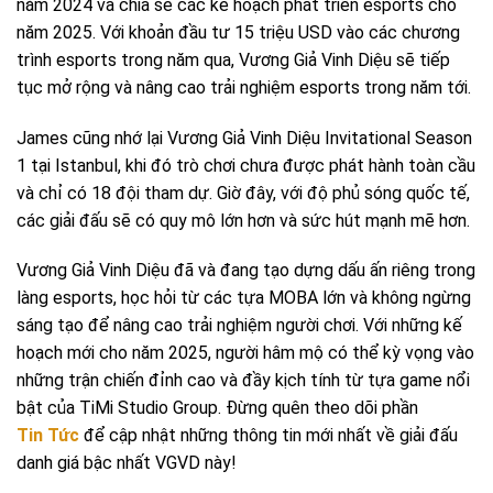
năm 2024 và chia sẻ các kế hoạch phát triển esports cho
năm 2025. Với khoản đầu tư 15 triệu USD vào các chương
trình esports trong năm qua, Vương Giả Vinh Diệu sẽ tiếp
tục mở rộng và nâng cao trải nghiệm esports trong năm tới.
James cũng nhớ lại Vương Giả Vinh Diệu Invitational Season
1 tại Istanbul, khi đó trò chơi chưa được phát hành toàn cầu
và chỉ có 18 đội tham dự. Giờ đây, với độ phủ sóng quốc tế,
các giải đấu sẽ có quy mô lớn hơn và sức hút mạnh mẽ hơn.
Vương Giả Vinh Diệu đã và đang tạo dựng dấu ấn riêng trong
làng esports, học hỏi từ các tựa MOBA lớn và không ngừng
sáng tạo để nâng cao trải nghiệm người chơi. Với những kế
hoạch mới cho năm 2025, người hâm mộ có thể kỳ vọng vào
những trận chiến đỉnh cao và đầy kịch tính từ tựa game nổi
bật của TiMi Studio Group. Đừng quên theo dõi phần
Tin Tức
để cập nhật những thông tin mới nhất về giải đấu
danh giá bậc nhất VGVD này!