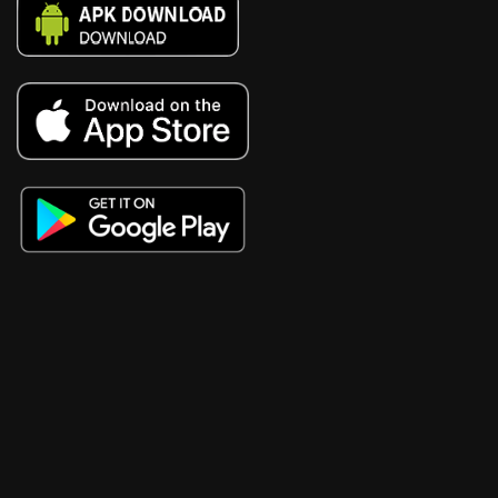
cn3789
https://lv88.tech/
88bet
vb88
11bet
Alo789
W88
sumvip
kwin
tt88
PG99
FABET
five88
MV88
tr88
tg88
https://kk55.loan/
x88
68gamebai
SC88
TG88
789p
sv66
https://www.qq8827.com/
8xbet
8XBET
OPEN88
AU88
S666
68 vip
TG88
98win
AU88
https://789p.consulting/
IWIN
nk88
https://xn--365-9l4bza4h.jpn.com/
28bet
bongdalu
kèo nhà cái
https://s8.bot/
Trực tiếp bóng đá socolive
TR88
68gamebai
new88
https://okfun.media/
TG88
kingbet86
nowgoal
bongdalu
66CLUB
KIM99
8KET
https://88new.autos/
SODO
555WIN
VN168
555win
sv66
ko66
https://tk88.com.im/
AU88
Go88
ae888casino.org
https://dk8kbet.com/
188loto
Twin68
Vip88
Sun88
Mmwin
NK88
nohu90
DR88
SV368
23WIN
HM88
88vv
EV99
NN88
32WIN
EV88
22vip
OK789
tt88
68VIP
Nhà Cái 68VIP
keonhacai5
https://ev88.jpn.com/
i9bet
kim88
tải sunwin
tải hitclub
nohu52
Hit club
TG88
go99
https://e2bett.ltd/
red88
rr99
tải hitclub
tải go88
tải go88
https://vaobet.us.org/
Hz88
BIGBET88
ko66
bet168
sun52
casino online
8XBET
8XBET
8XBET
sc88
Lương sơn TV
thienhabet
ee88
Sanclub
X88
https://rr9988.net/
sunwin
ee88
gg88
febet
88AA
188V
af88
xóc đĩa 88
79win
77win
188V
EE88
GEMWIN
VIN88
SUNWIN
8DAY