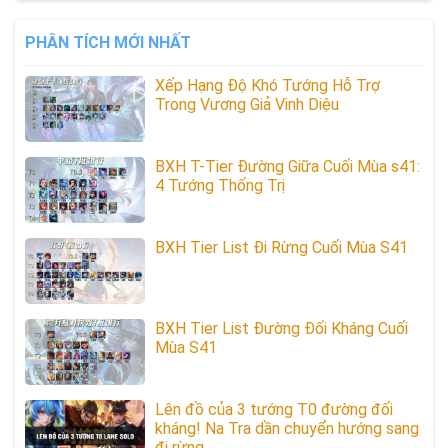
PHÂN TÍCH MỚI NHẤT
Xếp Hạng Độ Khó Tướng Hỗ Trợ
Trong Vương Giả Vinh Diệu
BXH T-Tier Đường Giữa Cuối Mùa s41:
4 Tướng Thống Trị
BXH Tier List Đi Rừng Cuối Mùa S41
BXH Tier List Đường Đối Kháng Cuối
Mùa S41
Lên đồ của 3 tướng T0 đường đối
kháng! Na Tra dần chuyển hướng sang
đi rừng