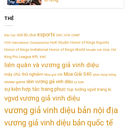
THẺ
esports
chế độ chơi
Báo Cáo
EWC
HOK CAMP
HoK Studio
Honor of Kings Esports
HOK International Championship
Honor of Kings Invitational
Honor of Kings World
khuyến mãi
Khắc Chế
King Pro League
KPL
KWC
liên quân và vương giả vinh diệu
Mùa Giải S40
máy chủ thử nghiệm
Mùa giải S39
phân hạng tướng
skin vương giả vinh diệu
review game
sự kiện
sự kiện hợp tác trang phục
top tướng vgvd
trang bị
vgvd
vương giả vinh diệu
vương giả vinh diệu bản nội địa
vương giả vinh diệu bản quốc tế