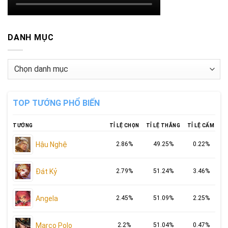
DANH MỤC
Danh
mục
TOP TƯỚNG PHỔ BIẾN
TƯỚNG
TỈ LỆ CHỌN
TỈ LỆ THẮNG
TỈ LỆ CẤM
Hậu Nghệ
2.86%
49.25%
0.22%
Đát Kỷ
2.79%
51.24%
3.46%
Angela
2.45%
51.09%
2.25%
Marco Polo
2.2%
51.04%
0.47%