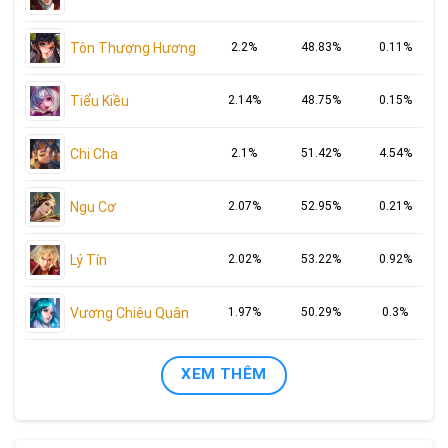
Tôn Thượng Hương
2.2%
48.83%
0.11%
Tiểu Kiều
2.14%
48.75%
0.15%
Chi Cha
2.1%
51.42%
4.54%
Ngu Cơ
2.07%
52.95%
0.21%
Lý Tín
2.02%
53.22%
0.92%
Vương Chiêu Quân
1.97%
50.29%
0.3%
XEM THÊM