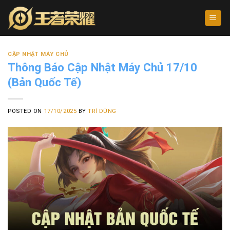
Skip
to
content
CẬP NHẬT MÁY CHỦ
Thông Báo Cập Nhật Máy Chủ 17/10
(Bản Quốc Tế)
POSTED ON
17/10/2025
BY
TRÍ DŨNG