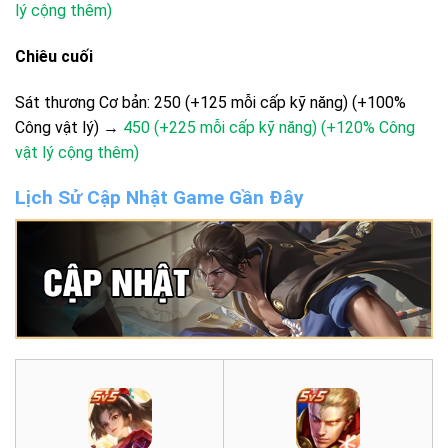
lý cộng thêm)
Chiêu cuối
Sát thương Cơ bản: 250 (+125 mỗi cấp kỹ năng) (+100%
Công vật lý) →
450 (+225 mỗi cấp kỹ năng) (+120% Công
vật lý cộng thêm)
Lịch Sử Cập Nhật Game Gần Đây