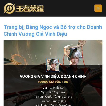
Skip
to
content
Trang bị, Bảng Ngọc và Bổ trợ cho Doanh
Chính Vương Giả Vinh Diệu
VƯƠNG GIẢ VINH DIỆU: DOANH CHÍNH
VƯƠNG GIẢ ĐỘC TÔN
Vai trò:
Pháp Sư
Vị trí:
Đường Giữa
Tên bản Quốc Tế: Ying Zheng
Tên bản Trung: 嬴政
Tên khác: Tần Thủy Hoàng