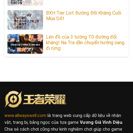
BXH Tier List Đường Đối Kháng Cuối
Mùa S41
Lên đồ của 3 tướng T0 đường đối
kháng! Na Tra dần chuyển hướng sang
đi rừng
www.allwayswell.com
là trang web cung cấp dữ liệu về nhân
vật, trang bị, bảng ngọc của tựa game
Vương Giả Vinh Diệu
.
Chia sẻ cách chơi cũng như kinh nghiệm chơi giúp cho game