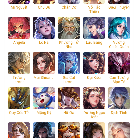
Mị Nguyệt
Chu Du
Chân Cơ
Võ Tắc
Điêu Thuyền
Thiên
Angela
Lộ Na
Khương Tử
Lưu Bang
Vương
Nha
Chiêu Quân
Trương
Mai Shiranui
Gia Cát
Đại Kiều
Can Tương
Lương
Lượng
Mạc Tà
Quỷ Cốc Tử
Mộng Kỳ
Nữ Oa
Dương Ngọc
Dịch Tinh
Hoàn