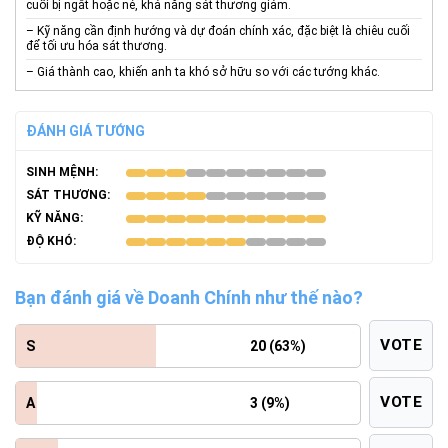
cuối bị ngắt hoặc né, khả năng sát thương giảm.
– Kỹ năng cần định hướng và dự đoán chính xác, đặc biệt là chiêu cuối
để tối ưu hóa sát thương.
– Giá thành cao, khiến anh ta khó sở hữu so với các tướng khác.
ĐÁNH GIÁ TƯỚNG
SINH MỆNH:
SÁT THƯƠNG:
KỸ NĂNG:
ĐỘ KHÓ:
Bạn đánh giá về Doanh Chính như thế nào?
VOTE
S
20 (63%)
VOTE
A
3 (9%)