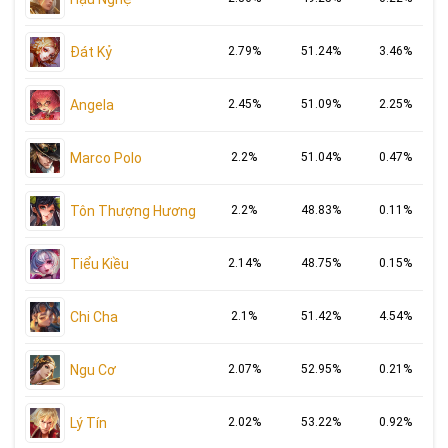
Đát Kỷ
2.79%
51.24%
3.46%
Angela
2.45%
51.09%
2.25%
Marco Polo
2.2%
51.04%
0.47%
Tôn Thượng Hương
2.2%
48.83%
0.11%
Tiểu Kiều
2.14%
48.75%
0.15%
Chi Cha
2.1%
51.42%
4.54%
Ngu Cơ
2.07%
52.95%
0.21%
Lý Tín
2.02%
53.22%
0.92%