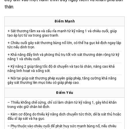
thân.
Điểm Mạnh
+ Sát thương tầm xa và cấu rỉa mạnh từ kỹ năng 1 và chiêu cuối, giúp
tạo áp lực từ xa trong giao tranh.
+ Chiêu cuối gây sát thương bùng nổ lớn, có thể hạ gục kẻ địch ngay lập
tức nếu dính trọn.
+ Khả năng đẩy lính và phòng thủ trụ tốt với sát thương diện rộng từ kỹ
năng 1 và chiêu cuối.
+ Kỹ năng 2 giúp tăng tốc độ di chuyển và tạo lá chắn, nâng cao khả
năng linh hoạt và sống sót.
+ Nội tại giúp sát thương phép xuyên giáp phép, tăng cường khả năng
gây sát thương lên mục tiêu có giáp phép cao.
Điểm Yếu
– Thiếu khống chế cứng, chỉ có làm chậm từ kỹ năng 1, gây khó khăn
trong việc giữ chân kẻ địch.
– Kém cơ động do thiếu kỹ năng dịch chuyển tức thời, dễ bị sát thủ hoặc
đấu sĩ áp sát và hạ gục.
– Phụ thuộc vào chiêu cuối để phát huy sức mạnh bùng nổ, nếu chiêu