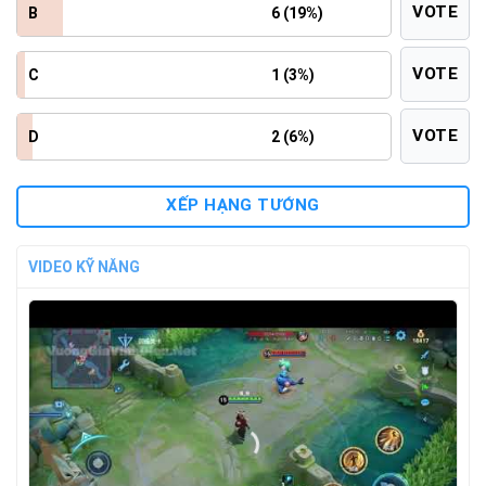
VOTE
B
6 (19%)
VOTE
C
1 (3%)
VOTE
D
2 (6%)
XẾP HẠNG TƯỚNG
VIDEO KỸ NĂNG