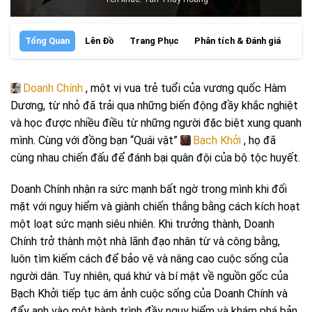
Tổng Quan
Lên Đồ
Trang Phục
Phân tích & Đánh giá
Doanh Chính
, một vị vua trẻ tuổi của vương quốc Hàm
Dương, từ nhỏ đã trải qua những biến động đầy khắc nghiệt
và học được nhiều điều từ những người đặc biệt xung quanh
mình. Cùng với đồng bạn “Quái vật”
Bạch Khởi
, họ đã
cùng nhau chiến đấu để đánh bại quân đội của bộ tộc huyết.
Doanh Chính nhận ra sức mạnh bất ngờ trong mình khi đối
mặt với nguy hiểm và giành chiến thắng bằng cách kích hoạt
một loạt sức mạnh siêu nhiên. Khi trưởng thành, Doanh
Chính trở thành một nhà lãnh đạo nhân từ và công bằng,
luôn tìm kiếm cách để bảo vệ và nâng cao cuộc sống của
người dân. Tuy nhiên, quá khứ và bí mật về nguồn gốc của
Bạch Khởi tiếp tục ám ảnh cuộc sống của Doanh Chính và
đẩy anh vào một hành trình đầy nguy hiểm và khám phá bản