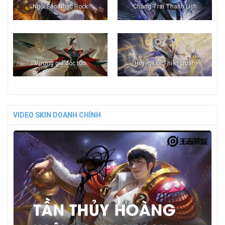
Ngôi Sao Nhạc Rock
Chàng Trai Thanh Lịch
Vương giả độc tôn
Huyền Lôi Thiên Quân
VIDEO SKIN DOANH CHÍNH