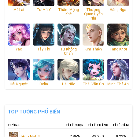
Mễ Lai
Tư Mã Ý
Thẩm Mộng
Thượng
Hằng Nga
Khê
Quan Uyển
Nhi
Yao
Tây Thi
Tư Không
Kim Thiền
Tang Khởi
Chấn
Hải Nguyệt
Dolia
Hải Nặc
Thái Văn Cơ
Minh Thế Ẩn
TOP TƯỚNG PHỔ BIẾN
TƯỚNG
TỈ LỆ CHỌN
TỈ LỆ THẮNG
TỈ LỆ CẤM
Hậu Nghệ
2.86%
49.25%
0.22%