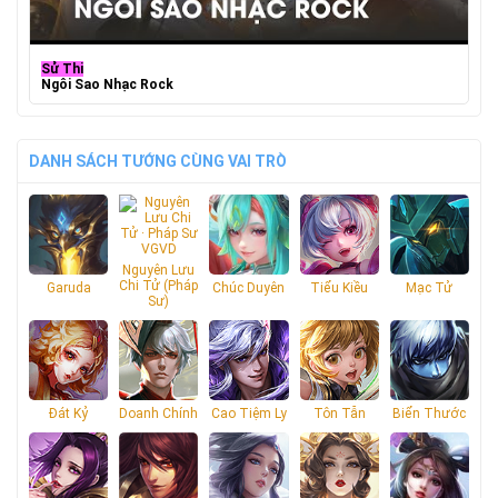
Sử Thi
Ngôi Sao Nhạc Rock
DANH SÁCH TƯỚNG CÙNG VAI TRÒ
Nguyên Lưu
Chi Tử (Pháp
Garuda
Chúc Duyên
Tiểu Kiều
Mạc Tử
Sư)
Đát Kỷ
Doanh Chính
Cao Tiệm Ly
Tôn Tẫn
Biển Thước