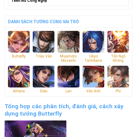
Teen Nữ Công Nghệ
DANH SÁCH TƯỚNG CÙNG VAI TRÒ
Butterfly
Triệu Vân
Miyamoto
Ukyo
Tôn Ngộ
Musashi
Tachibana
Không
Athena
Diệu
Lan
Vân Anh
Phi
Tổng hợp các phân tích, đánh giá, cách xây
dựng tướng Butterfly