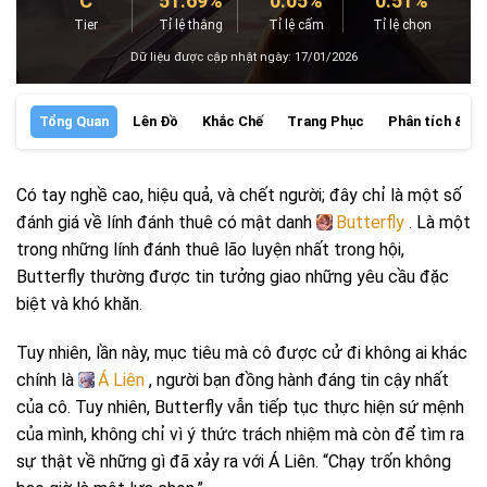
C
51.69%
0.05%
0.51%
Tier
Tỉ lệ thắng
Tỉ lệ cấm
Tỉ lệ chọn
Dữ liệu được cập nhật ngày: 17/01/2026
Tổng Quan
Lên Đồ
Khắc Chế
Trang Phục
Phân tích & Đá
Có tay nghề cao, hiệu quả, và chết người; đây chỉ là một số
đánh giá về lính đánh thuê có mật danh
Butterfly
. Là một
trong những lính đánh thuê lão luyện nhất trong hội,
Butterfly thường được tin tưởng giao những yêu cầu đặc
biệt và khó khăn.
Tuy nhiên, lần này, mục tiêu mà cô được cử đi không ai khác
chính là
Á Liên
, người bạn đồng hành đáng tin cậy nhất
của cô. Tuy nhiên, Butterfly vẫn tiếp tục thực hiện sứ mệnh
của mình, không chỉ vì ý thức trách nhiệm mà còn để tìm ra
sự thật về những gì đã xảy ra với Á Liên. “Chạy trốn không