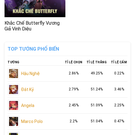
Khắc Chế Butterfly Vương
Giả Vinh Diệu
TOP TƯỚNG PHỔ BIẾN
TƯỚNG
TỈ LỆ CHỌN
TỈ LỆ THẮNG
TỈ LỆ CẤM
Hậu Nghệ
2.86%
49.25%
0.22%
Đát Kỷ
2.79%
51.24%
3.46%
Angela
2.45%
51.09%
2.25%
Marco Polo
2.2%
51.04%
0.47%