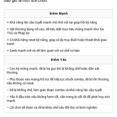
bao giờ là một lựa chọn.”
Điểm Mạnh
+ Khả năng lăn cầu tuyết mạnh mẽ nhờ nội tại giúp hồi kỹ năng.
+ Sát thương bùng nổ cao, dễ tiêu diệt mục tiêu mỏng manh như Xạ
Thủ và Pháp Sư.
+ Có khả năng reset kỹ năng, giúp cô ấy truy đuổi hoặc thoát khỏi giao
tranh.
+ Gank mạnh mẽ và dễ làm quen với cơ chế cơ bản.
Điểm Yếu
– Cực kỳ mỏng manh, dễ bị hạ gục khi bị khống chế hoặc dồn sát
thương.
– Phụ thuộc vào mạng/hỗ trợ để tiếp tục chuỗi combo, dễ bị tổn thương
nếu không có reset.
– Dễ bị khống chế, làm gián đoạn combo và khả năng lăn cầu tuyết.
– Yếu ở đầu trận nếu không farm tốt, cần trang bị cốt lõi để phát huy sức
mạnh.
– Lối chơi dễ đoán và dễ bị khắc chế nếu đối thủ có kinh nghiệm.