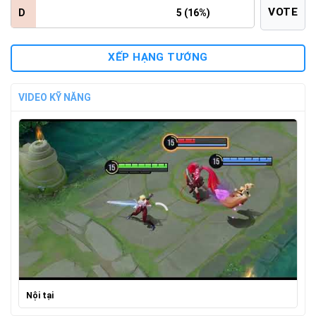
VOTE
D
5 (16%)
XẾP HẠNG TƯỚNG
VIDEO KỸ NĂNG
Nội tại