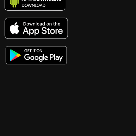
cn3789
https://lv88.tech/
88bet
vb88
11bet
Alo789
W88
sumvip
kwin
tt88
PG99
FABET
five88
MV88
tr88
tg88
https://kk55.loan/
x88
68gamebai
SC88
TG88
789p
sv66
https://www.qq8827.com/
8xbet
8XBET
OPEN88
AU88
S666
68 vip
TG88
98win
AU88
https://789p.consulting/
IWIN
nk88
https://xn--365-9l4bza4h.jpn.com/
28bet
bongdalu
kèo nhà cái
https://s8.bot/
Trực tiếp bóng đá socolive
TR88
68gamebai
new88
https://okfun.media/
TG88
kingbet86
nowgoal
bongdalu
66CLUB
KIM99
8KET
https://88new.autos/
SODO
555WIN
VN168
555win
sv66
ko66
https://tk88.com.im/
AU88
Go88
ae888casino.org
https://dk8kbet.com/
188loto
Twin68
Vip88
Sun88
Mmwin
NK88
nohu90
DR88
SV368
23WIN
HM88
88vv
EV99
NN88
32WIN
EV88
22vip
OK789
tt88
68VIP
Nhà Cái 68VIP
keonhacai5
https://ev88.jpn.com/
i9bet
kim88
tải sunwin
tải hitclub
nohu52
Hit club
TG88
go99
https://e2bett.ltd/
red88
rr99
tải hitclub
tải go88
tải go88
https://vaobet.us.org/
Hz88
BIGBET88
ko66
bet168
sun52
casino online
8XBET
8XBET
8XBET
sc88
Lương sơn TV
thienhabet
ee88
Sanclub
X88
https://rr9988.net/
sunwin
ee88
gg88
febet
88AA
188V
af88
xóc đĩa 88
79win
77win
188V
EE88
GEMWIN
VIN88
SUNWIN
8DAY
188BET
VIN777
NHATVIP
https://32winn5.com/
TG88
TG88
TD88
X88