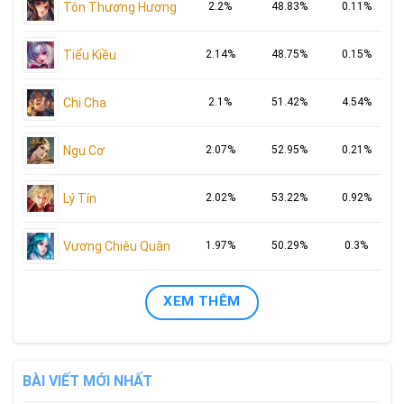
Tôn Thượng Hương
2.2%
48.83%
0.11%
Tiểu Kiều
2.14%
48.75%
0.15%
Chi Cha
2.1%
51.42%
4.54%
Ngu Cơ
2.07%
52.95%
0.21%
Lý Tín
2.02%
53.22%
0.92%
Vương Chiêu Quân
1.97%
50.29%
0.3%
XEM THÊM
BÀI VIẾT MỚI NHẤT