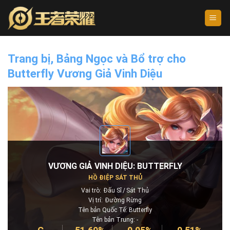
Skip
to
content
Trang bị, Bảng Ngọc và Bổ trợ cho
Butterfly Vương Giả Vinh Diệu
VƯƠNG GIẢ VINH DIỆU: BUTTERFLY
HỒ ĐIỆP SÁT THỦ
Vai trò:
Đấu Sĩ
Sát Thủ
Vị trí:
Đường Rừng
Tên bản Quốc Tế: Butterfly
Tên bản Trung: -