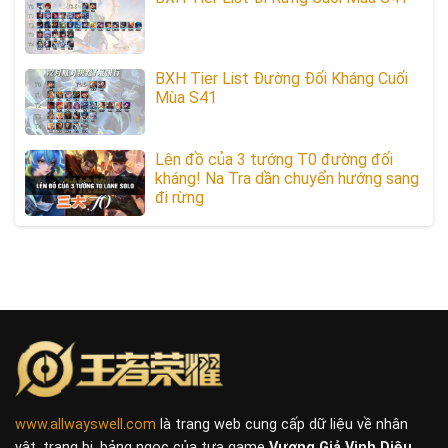
BXH Tier List Đường Đối Kháng Cuối
Mùa S41
Lên đồ của 3 tướng T0 đường đối
kháng! Na Tra dần chuyển hướng sang
đi rừng
www.allwayswell.com
là trang web cung cấp dữ liệu về nhân
vật, trang bị, bảng ngọc của tựa game
Vương Giả Vinh Diệu
.