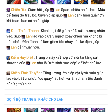
Chiến Rìu
: Giảm hồi giúp
Lan
Spam chiêu nhiều hơn. Máu
để tăng độ trâu bò. Xuyên giáp giúp
Lan
gank hiệu quả hơn
khi team bạn có nhiều giáp.
Đao Thiên Thanh
: Kích hoạt để giảm 40% sát thương nhận
vào. Giúp
Lan
lao vào giữa 5 người xoay chiêu mà không bị
sốc chết. Đòn đánh có làm giảm tốc chạy của kẻ địch giúp
Lan
dễ “múa” hơn.
Kiếm Hủy Diệt
: Trang bị này kết hợp với nội tại tăng sát
thương của
Lan
như là “trời sinh một cặp” để bắt chủ lực.
Khiên Thất Truyền
: Tăng lượng lớn giáp vật lý và máu giúp
lao vào bắt chủ lực, “cò quay” lâu hơn và làm chậm tốc đánh
của Xạ thủ địch.
GỢI Ý BỘ TRANG BỊ KHÁC CHO LAN