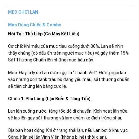
MẸO CHƠI LAN
Mẹo Dùng Chiêu & Combo
Nội Tại: Thú Liệp (Cỗ Máy Kết Liễu)
Cơ chế: Khi máu của mục tiêu xuống dưới 30%, Lan sẽ nhìn
thấy chúng (có dấu ấn trên người mục tiêu) và gây thêm 15%
Sát Thương Chuẩn lên những mục tiêu này.
Mẹo: Đây là lý do Lan được gọi là “Thánh Vét”. Đừng ngại lao
vào những con tank trâu bò đang yếu máu, sát thương chuẩn
sẽ tiễn chúng lên bảng cực lẹ.
Chiêu 1: Phá Lãng (Lặn Biển & Tăng Tốc)
Lan lặn xuống nước, tăng tốc độ di chuyển. Kích hoạt lần nữa
sẽ lao lên gây sát thương và làm chậm kẻ địch trúng phải.
Địa bàn hoạt động: Khi ở trạng thái lặn, nếu Lan bơi ở khu vực
Sông, hắn sẽ lặn Vĩnh Viễn (không bị hết thời gian).