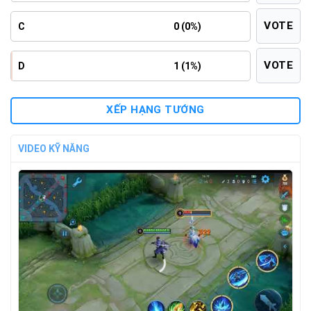
VOTE
C
0 (0%)
VOTE
D
1 (1%)
XẾP HẠNG TƯỚNG
VIDEO KỸ NĂNG