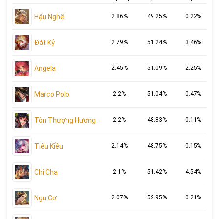
Hậu Nghệ
2.86%
49.25%
0.22%
Đát Kỷ
2.79%
51.24%
3.46%
Angela
2.45%
51.09%
2.25%
Marco Polo
2.2%
51.04%
0.47%
Tôn Thượng Hương
2.2%
48.83%
0.11%
Tiểu Kiều
2.14%
48.75%
0.15%
Chi Cha
2.1%
51.42%
4.54%
Ngu Cơ
2.07%
52.95%
0.21%