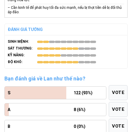
trung hỏa lực.
– Cần kinh tế để phát huy tối đa sức mạnh, nếu bị thọt tiền dễ bị đối thủ
áp đảo.
ĐÁNH GIÁ TƯỚNG
SINH MỆNH:
SÁT THƯƠNG:
KỸ NĂNG:
ĐỘ KHÓ:
Bạn đánh giá về Lan như thế nào?
VOTE
S
122 (93%)
VOTE
A
8 (6%)
VOTE
B
0 (0%)