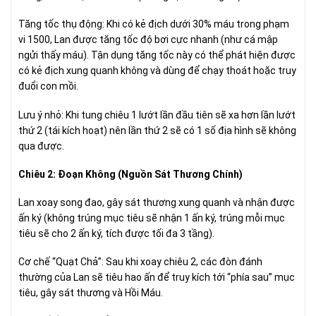
Tăng tốc thụ động: Khi có kẻ địch dưới 30% máu trong phạm
vi 1500, Lan được tăng tốc độ bơi cực nhanh (như cá mập
ngửi thấy máu). Tận dụng tăng tốc này có thể phát hiện được
có kẻ địch xung quanh không và dùng để chạy thoát hoặc truy
đuổi con mồi.
Lưu ý nhỏ: Khi tung chiêu 1 lướt lần đầu tiên sẽ xa hơn lần lướt
thứ 2 (tái kích hoạt) nên lần thứ 2 sẽ có 1 số địa hình sẽ không
qua được.
Chiêu 2: Đoạn Không (Nguồn Sát Thương Chính)
Lan xoay song đao, gây sát thương xung quanh và nhận được
ấn ký (không trúng mục tiêu sẽ nhận 1 ấn ký, trúng mỗi mục
tiêu sẽ cho 2 ấn ký, tích được tối đa 3 tầng).
Cơ chế “Quạt Chả”: Sau khi xoay chiêu 2, các đòn đánh
thường của Lan sẽ tiêu hao ấn để truy kích tới “phía sau” mục
tiêu, gây sát thương và Hồi Máu.