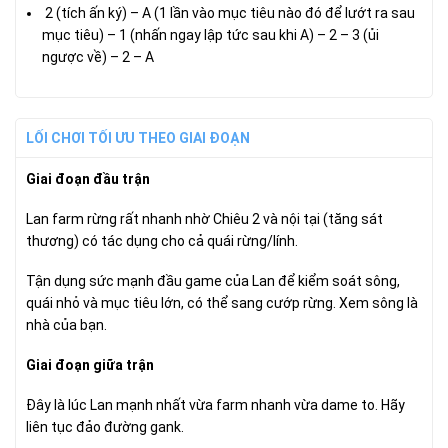
2 (tích ấn ký) – A (1 lần vào mục tiêu nào đó để lướt ra sau
mục tiêu) – 1 (nhấn ngay lập tức sau khi A) – 2 – 3 (ủi
ngược về) – 2 – A
LỐI CHƠI TỐI ƯU THEO GIAI ĐOẠN
Giai đoạn đầu trận
Lan farm rừng rất nhanh nhờ Chiêu 2 và nội tại (tăng sát
thương) có tác dụng cho cả quái rừng/lính.
Tận dụng sức mạnh đầu game của Lan để kiểm soát sông,
quái nhỏ và mục tiêu lớn, có thể sang cướp rừng. Xem sông là
nhà của bạn.
Giai đoạn giữa trận
Đây là lúc Lan mạnh nhất vừa farm nhanh vừa dame to. Hãy
liên tục đảo đường gank.