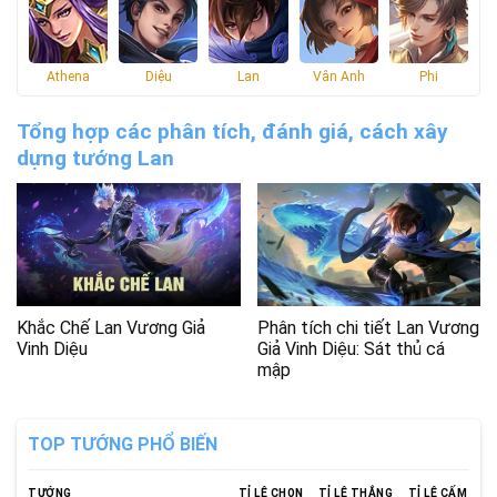
Athena
Diệu
Lan
Vân Anh
Phi
Tổng hợp các phân tích, đánh giá, cách xây
dựng tướng Lan
Khắc Chế Lan Vương Giả
Phân tích chi tiết Lan Vương
Vinh Diệu
Giả Vinh Diệu: Sát thủ cá
mập
TOP TƯỚNG PHỔ BIẾN
TƯỚNG
TỈ LỆ CHỌN
TỈ LỆ THẮNG
TỈ LỆ CẤM