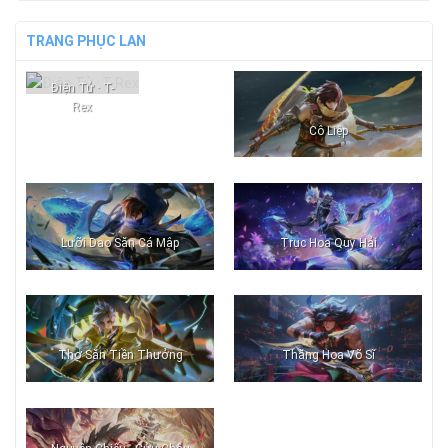
TRANG PHỤC LAN
Điện Tử · T-
Rex
Cô Liệp
Lưỡi Dao Săn Cá Mập
Trục Hoa Quy Hải
Thợ Săn Tiền Thưởng
Thăng Hoa Võ Sĩ