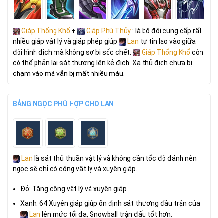
Giáp Thống Khổ
+
Giáp Phù Thủy
: là bộ đôi cung cấp rất
nhiều giáp vật lý và giáp phép giúp
Lan
tự tin lao vào giữa
đội hình địch mà không sợ bị sốc chết.
Giáp Thống Khổ
còn
có thể phản lại sát thương lên kẻ địch. Xạ thủ địch chưa bị
chạm vào mà vẫn bị mất nhiều máu.
BẢNG NGỌC PHÙ HỢP CHO LAN
Lan
là sát thủ thuần vật lý và không cần tốc độ đánh nên
ngọc sẽ chỉ có công vật lý và xuyên giáp.
Đỏ: Tăng công vật lý và xuyên giáp.
Xanh: 64 Xuyên giáp giúp ổn định sát thương đầu trận của
Lan
lên mức tối đa, Snowball trận đấu tốt hơn.