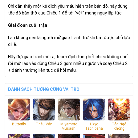
Chỉ cần thấy một kẻ địch yếu máu hiện trên bản đồ, hãy dùng
tốc độ bàn thờ của Chiêu 1 để tới “vét” mạng ngay lập tức.
Giai đoạn cuối trận
Lan không nên là người mở giao tranh trừ khi bắt được chủ lực
đi lẻ.
Hãy đợi giao tranh nổ ra, team địch tung hết chiêu khống chế
rồi mới lao vào dùng Chiêu 3 gom nhiều người và xoay Chiêu 2
+ đánh thường liên tục để hồi máu.
DANH SÁCH TƯỚNG CÙNG VAI TRÒ
Butterfly
Triệu Vân
Miyamoto
Ukyo
Tôn Ngộ
Musashi
Tachibana
Không