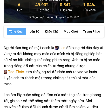
A
49.93%
0.84%
1.04%
Tier
Tỉ lệ thắng
Tỉ lệ cấm
Tỉ lệ chọn
Dữ liệu được cập nhật ngày: 17/01/2026
Tổng Quan
Lên Đồ
Khắc Chế
Mẹo Chơi
Trang Phục
P
Người đàn ông có mật danh là
Lan
đã bị người dân đày ải
vì sự ra đời không may mắn của mình và bị đồng nghiệp hắt
hủi vì sở hữu những khả năng phi thường. Anh ta bị bỏ mặc
trong đống đổ nát của chiến trường nhưng được
Tào Tháo
tìm thấy, người đã nhận anh ta vào và huấn
luyện anh ta thành một trong những sát thủ bí mật của
mình.
Lan ôm lấy cuộc sống cô đơn của một thợ săn trong bóng
tối, giá như có thể sống sót thêm một ngày nữa. Mọi
chuyện sẽ thay đổi khi anh được cử đi làm nhiệm vụ tiêu