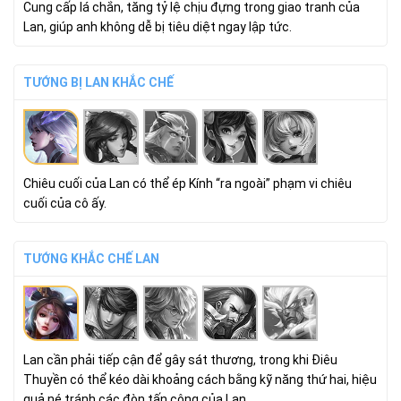
Cung cấp lá chắn, tăng tỷ lệ chịu đựng trong giao tranh của
Lan, giúp anh không dễ bị tiêu diệt ngay lập tức.
TƯỚNG BỊ LAN KHẮC CHẾ
Chiêu cuối của Lan có thể ép Kính “ra ngoài” phạm vi chiêu
cuối của cô ấy.
TƯỚNG KHẮC CHẾ LAN
Lan cần phải tiếp cận để gây sát thương, trong khi Điêu
Thuyền có thể kéo dài khoảng cách bằng kỹ năng thứ hai, hiệu
quả né tránh các đòn tấn công của Lan.