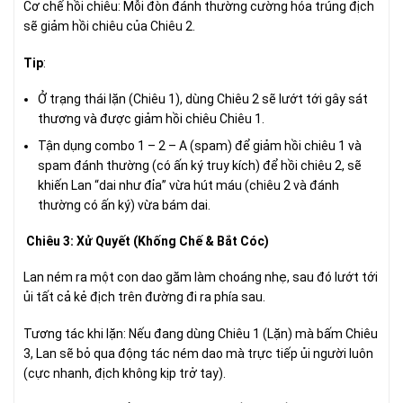
Cơ chế hồi chiêu: Mỗi đòn đánh thường cường hóa trúng địch
sẽ giảm hồi chiêu của Chiêu 2.
Tip
:
Ở trạng thái lặn (Chiêu 1), dùng Chiêu 2 sẽ lướt tới gây sát
thương và được giảm hồi chiêu Chiêu 1.
Tận dụng combo 1 – 2 – A (spam) để giảm hồi chiêu 1 và
spam đánh thường (có ấn ký truy kích) để hồi chiêu 2, sẽ
khiến Lan “dai như đỉa” vừa hút máu (chiêu 2 và đánh
thường có ấn ký) vừa bám dai.
Chiêu 3: Xử Quyết (Khống Chế & Bắt Cóc)
Lan ném ra một con dao găm làm choáng nhẹ, sau đó lướt tới
ủi tất cả kẻ địch trên đường đi ra phía sau.
Tương tác khi lặn: Nếu đang dùng Chiêu 1 (Lặn) mà bấm Chiêu
3, Lan sẽ bỏ qua động tác ném dao mà trực tiếp ủi người luôn
(cực nhanh, địch không kịp trở tay).