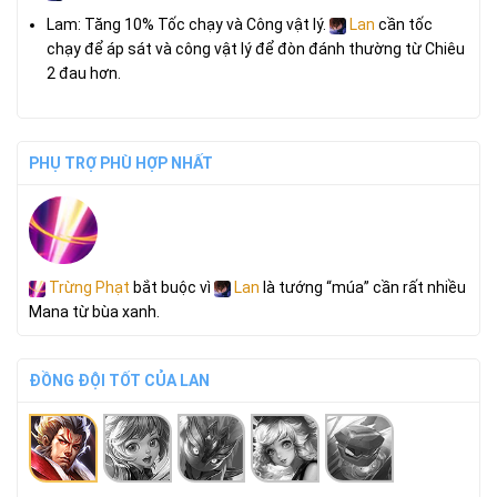
Lam: Tăng 10% Tốc chạy và Công vật lý.
Lan
cần tốc
chạy để áp sát và công vật lý để đòn đánh thường từ Chiêu
2 đau hơn.
PHỤ TRỢ PHÙ HỢP NHẤT
Trừng Phạt
bắt buộc vì
Lan
là tướng “múa” cần rất nhiều
Mana từ bùa xanh.
ĐỒNG ĐỘI TỐT CỦA LAN