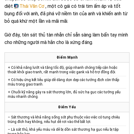
diệt
Thái Văn Cơ
, một cô gái có trái tim ấm áp và tốt
bụng đối với anh, đã phá vỡ niềm tin của anh và khiến anh từ
bỏ quá khứ một lần và mãi mãi.
Giờ đây, tên sát thủ tàn nhẫn chỉ sẵn sàng làm bẩn tay mình
cho những người mà hắn cho là xứng đáng.
Điểm Mạnh
+ Có khả năng lướt và tăng tốc độ, giúp nhanh chóng tiếp cận hoặc
thoát khỏi giao tranh, rất mạnh trong việc gank và hỗ trợ đồng đội.
+ Có hiệu ứng kết liễu giúp dễ dàng dọn dẹp các tướng địch còn thấp
máu trong giao tranh.
+ Chuỗi kỹ năng gây ra sát thương lớn, đủ sức hạ gục các tướng yếu
máu nhanh chóng.
Điểm Yếu
– Sát thương và khả năng sống sót phụ thuộc vào việc có tung chiêu
trúng đích hay không, nếu hụt dễ rơi vào thế bất lợi.
– Là sát thủ, khá yếu máu và dễ bị dồn sát thương hạ gục nếu bị tập