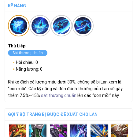
KỸ NĂNG
Thú Liệp
Sát thương chuẩn
Hồi chiêu: 0
Năng lượng: 0
Khi kẻ địch có lượng máu dưới 30%, chúng sẽ bị Lan xem là
“con mồi”. Các kỹ năng và đòn đánh thường của Lan sẽ gây
thêm 7.5%~15%
sát thương chuẩn
lên các “con mồi” này.
GỢI Ý BỘ TRANG BỊ ĐƯỢC ĐỀ XUẤT CHO LAN