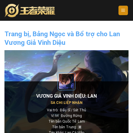
Skip
to
content
Trang bị, Bảng Ngọc và Bổ trợ cho Lan
Vương Giả Vinh Diệu
VƯƠNG GIẢ VINH DIỆU: LAN
SA CHI LIỆP NHẬN
Vai trò:
Đấu Sĩ
Sát Thủ
Vị trí:
Đường Rừng
Tên bản Quốc Tế: Lam
Tên bản Trung: 澜
Tên khác: Lan Cá Mập