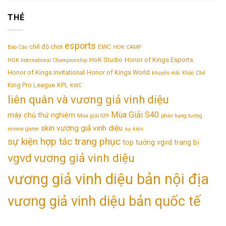
THẺ
esports
chế độ chơi
EWC
Báo Cáo
HOK CAMP
HoK Studio
Honor of Kings Esports
HOK International Championship
Honor of Kings Invitational
Honor of Kings World
khuyến mãi
Khắc Chế
King Pro League
KPL
KWC
liên quân và vương giả vinh diệu
Mùa Giải S40
máy chủ thử nghiệm
Mùa giải S39
phân hạng tướng
skin vương giả vinh diệu
review game
sự kiện
sự kiện hợp tác trang phục
top tướng vgvd
trang bị
vgvd
vương giả vinh diệu
vương giả vinh diệu bản nội địa
vương giả vinh diệu bản quốc tế