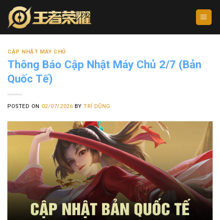
Skip
to
content
CẬP NHẬT MÁY CHỦ
Thông Báo Cập Nhật Máy Chủ 2/7 (Bản
Quốc Tế)
POSTED ON
02/07/2026
BY
TRÍ DŨNG