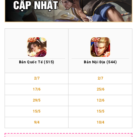
Bản Quốc Tế (S15)
Bản Nội Địa (S44)
2/7
2/7
17/6
25/6
29/5
12/6
15/5
15/5
9/4
10/4