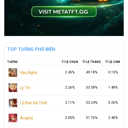
TOP TƯỚNG PHỔ BIẾN
TƯỚNG
TỈ LỆ CHỌN
TỈ LỆ THẮNG
TỈ LỆ CẤM
Hậu Nghệ
2.45%
49.18%
0.15%
Lý Tín
2.26%
53.38%
1.48%
Lỗ Ban Đệ Thất
2.11%
53.24%
0.26%
Angela
2.05%
51.76%
2.48%