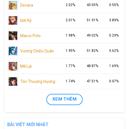
Devara
2.02%
43.05%
0.55%
Đát Kỷ
2.01%
51.91%
3.89%
Marco Polo
1.98%
49.02%
0.29%
Vương Chiêu Quân
1.95%
51.82%
0.62%
Mễ Lai
1.77%
48.87%
1.69%
Tôn Thượng Hương
1.74%
47.51%
0.07%
XEM THÊM
BÀI VIẾT MỚI NHẤT