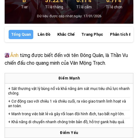
B
51.22%
0.11%
0.71%
Tier
Tỉ lệ thắng
Tỉ lệ cấm
Tỉ lệ chọn
Dữ liệu được cập nhật ngày: 17/01/2026
Tổng Quan
Lên Đồ
Khắc Chế
Trang Phục
Phân tích & Đá
Ảnh
từng được biết đến với tên Đông Quân, là Thần Vu
chiến đấu cho quang minh của Vân Mộng Trạch.
Điểm Mạnh
+ Sát thương vật lý bùng nổ và khả năng ám sát mục tiêu chủ lực nhanh
chóng.
+ Cơ động cao với chiêu 1 và chiêu cuối, ra vào giao tranh linh hoạt và
an toàn.
+ Mạnh trong việc bắt lẻ và gây rối loạn đội hình địch, tạo bất ngờ lớn.
+ Khả năng di chuyển nhanh chóng trên bản đồ, hỗ trợ gank hiệu quả.
Điểm Yếu