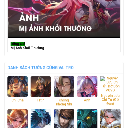
Dũng Giả
Mị Ảnh Khởi Thường
DANH SÁCH TƯỚNG CÙNG VAI TRÒ
Nguyên Lưu
Chi Tử (Đỡ
Chi Cha
Fatih
Không
Ảnh
Đòn)
Không Nhi