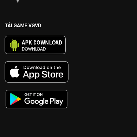
TẢI GAME VGVD
vb88
11bet
Alo789
W88
sumvip
kwin
tt88
PG99
FABET
five88
MV88
tr88
tg88
https://kk55.loan/
x88
68gamebai
SC88
TG88
789p
sv66
https://www.qq8827.com/
8xbet
8XBET
OPEN88
AU88
S666
68 vip
TG88
98win
AU88
https://789p.consulting/
IWIN
nk88
https://xn--365-9l4bza4h.jpn.com/
28bet
bongdalu
kèo nhà cái
https://s8.bot/