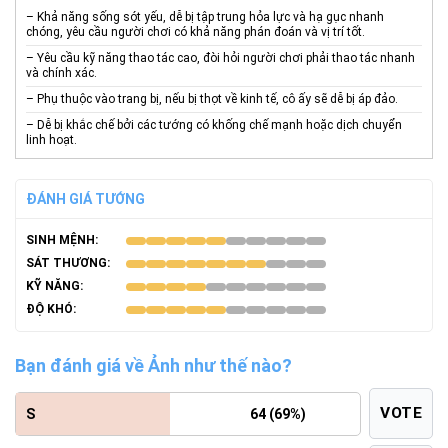
– Khả năng sống sót yếu, dễ bị tập trung hỏa lực và hạ gục nhanh
chóng, yêu cầu người chơi có khả năng phán đoán và vị trí tốt.
– Yêu cầu kỹ năng thao tác cao, đòi hỏi người chơi phải thao tác nhanh
và chính xác.
– Phụ thuộc vào trang bị, nếu bị thọt về kinh tế, cô ấy sẽ dễ bị áp đảo.
– Dễ bị khắc chế bởi các tướng có khống chế mạnh hoặc dịch chuyển
linh hoạt.
ĐÁNH GIÁ TƯỚNG
SINH MỆNH:
SÁT THƯƠNG:
KỸ NĂNG:
ĐỘ KHÓ:
Bạn đánh giá về Ảnh như thế nào?
VOTE
S
64 (69%)