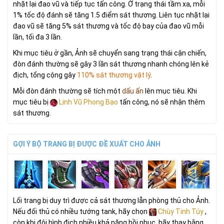
nhặt lại đao vũ và tiếp tục tấn công. Ở trạng thái tầm xa, mỗi
1% tốc độ đánh sẽ tăng 1.5 điểm sát thương. Liên tục nhặt lại
đao vũ sẽ tăng 5% sát thương và tốc độ bay của đao vũ mỗi
lần, tối đa 3 lần.
Khi mục tiêu ở gần, Ảnh sẽ chuyển sang trạng thái cận chiến,
đòn đánh thường sẽ gây 3 lần sát thương nhanh chóng lên kẻ
địch, tổng cộng gây
110% sát thương vật lý
.
Mỗi đòn đánh thường sẽ tích một
dấu ấn
lên mục tiêu. Khi
mục tiêu bị
Linh Vũ Phong Bạo
tấn công, nó sẽ nhận thêm
sát thương.
GỢI Ý BỘ TRANG BỊ ĐƯỢC ĐỀ XUẤT CHO ẢNH
Lối trang bị duy trì được cả sát thương lẫn phòng thủ cho Ảnh.
Nếu đối thủ có nhiều tướng tank, hãy chọn
Chùy Tinh Túy
,
còn khi đội hình địch nhiều khả năng hồi phục, hãy thay bằng