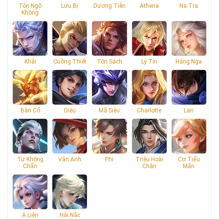
Tôn Ngộ
Lưu Bị
Dương Tiễn
Athena
Na Tra
Không
Khải
Cuồng Thiết
Tôn Sách
Lý Tín
Hằng Nga
Bàn Cổ
Diệu
Mã Siêu
Charlotte
Lan
Tư Không
Vân Anh
Phi
Triệu Hoài
Cơ Tiểu
Chấn
Chân
Mãn
Á Liên
Hải Nặc