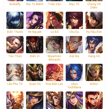
Butterfly
Đại Tư Mệnh
Triệu Vân
Mạc Tử
Chung Vô
Diệm
Biển Thước
Mị Nguyệt
Lữ Bố
Chu Du
Hạ Hầu Đôn
Tào Tháo
Điển Vi
Miyamoto
Đạt Ma
Hạng Vũ
Musashi
Lão Phu Tử
Quan Vũ
Hoa Mộc Lan
Ukyo
Arthur
Tachibana