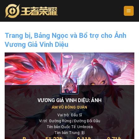
Skip
to
content
Trang bị, Bảng Ngọc và Bổ trợ cho Ảnh
Vương Giả Vinh Diệu
VƯƠNG GIẢ VINH DIỆU: ẢNH
ÁM VŨ ĐÔNG QUÂN
Vai trò:
Đấu Sĩ
Vị trí:
Đường Rừng
Đường Đối Đầu
Tên bản Quốc Tế: Umbrosa
Tên bản Trung: 影