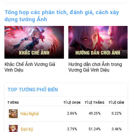
Tổng hợp các phân tích, đánh giá, cách xây
dựng tướng Ảnh
Khắc Chế Ảnh Vương Giả
Hướng dẫn chơi Ảnh trong
Vinh Diệu
Vương Giả Vinh Diệu
TOP TƯỚNG PHỔ BIẾN
TƯỚNG
TỈ LỆ CHỌN
TỈ LỆ THẮNG
TỈ LỆ CẤM
Hậu Nghệ
2.86%
49.25%
0.22%
Đát Kỷ
2.79%
51.24%
3.46%