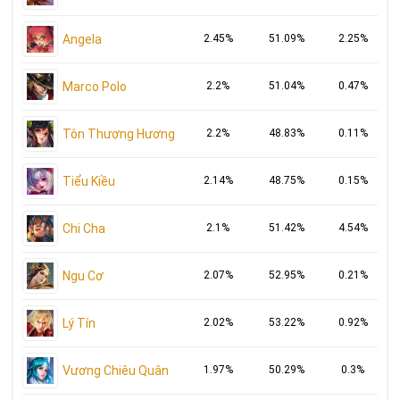
Angela
2.45%
51.09%
2.25%
Marco Polo
2.2%
51.04%
0.47%
Tôn Thượng Hương
2.2%
48.83%
0.11%
Tiểu Kiều
2.14%
48.75%
0.15%
Chi Cha
2.1%
51.42%
4.54%
Ngu Cơ
2.07%
52.95%
0.21%
Lý Tín
2.02%
53.22%
0.92%
Vương Chiêu Quân
1.97%
50.29%
0.3%