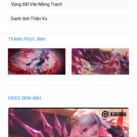
Vùng đất
Vân Mộng Trạch
Danh tính
Thần Vu
TRANG PHỤC ẢNH
Thần Vu Đông Quân
Mị Ảnh Khởi Thường
VIDEO SKIN ẢNH