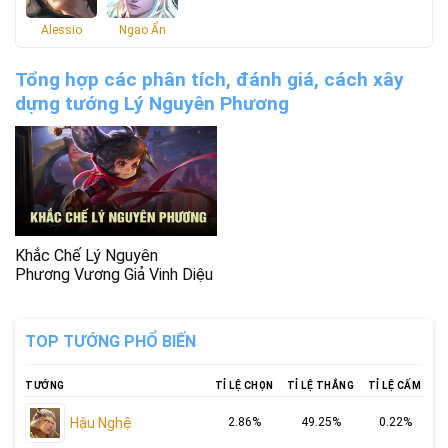
Alessio
Ngao Ẩn
Tổng hợp các phân tích, đánh giá, cách xây
dựng tướng Lý Nguyên Phương
Khắc Chế Lý Nguyên
Phương Vương Giả Vinh Diệu
TOP TƯỚNG PHỔ BIẾN
TƯỚNG
TỈ LỆ CHỌN
TỈ LỆ THẮNG
TỈ LỆ CẤM
Hậu Nghệ
2.86%
49.25%
0.22%