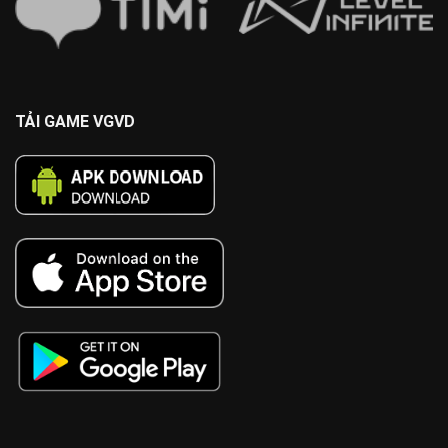
TẢI GAME VGVD
cn3789
https://lv88.tech/
88bet
vb88
11bet
Alo789
W88
sumvip
kwin
tt88
PG99
FABET
five88
MV88
tr88
tg88
https://kk55.loan/
x88