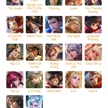
Nguyên Lưu
Chi Tử (Xạ
Tôn Quyền
Thương
Luara
Tôn Thượng
Thủ)
Hương
Lỗ Ban Đệ
Marco Polo
Địch Nhân
Hậu Nghệ
Lý Nguyên
Thất
Kiệt
Phương
Ngu Cơ
Thành Cát
Hoàng
Bách Lý Thủ
Công Tôn Ly
Tư Hãn
Trung
Ước
Già La
A Cổ Đóa
Mông Nha
Erin
Qua Á