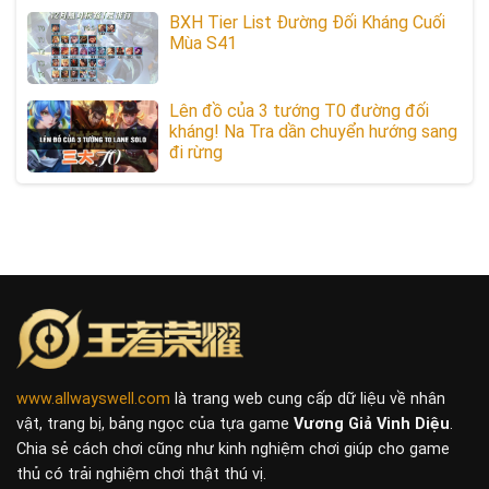
BXH Tier List Đường Đối Kháng Cuối
Mùa S41
Lên đồ của 3 tướng T0 đường đối
kháng! Na Tra dần chuyển hướng sang
đi rừng
www.allwayswell.com
là trang web cung cấp dữ liệu về nhân
vật, trang bị, bảng ngọc của tựa game
Vương Giả Vinh Diệu
.
Chia sẻ cách chơi cũng như kinh nghiệm chơi giúp cho game
thủ có trải nghiệm chơi thật thú vị.