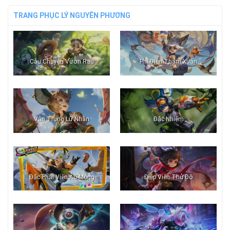
TRANG PHỤC LÝ NGUYÊN PHƯƠNG
Câu Chuyện Vườn Rau
Phi Diên Tham Xuân
Vân Trung Lữ Nhân
Đặc Nhiệm
Đặc Phái Viên Ảo Mộng
Điệp Viên Thủ Đô