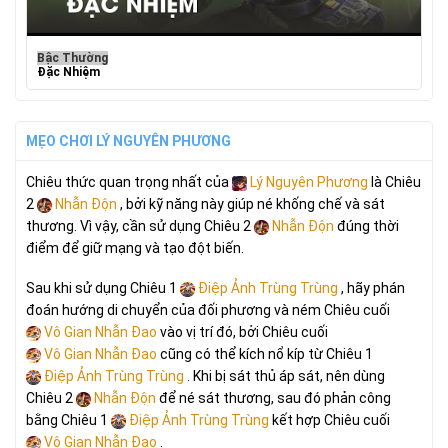
Bậc Thường
Đặc Nhiệm
MẸO CHƠI LÝ NGUYÊN PHƯƠNG
Chiêu thức quan trọng nhất của
Lý Nguyên Phương
là Chiêu
2
Nhẫn Độn
, bởi kỹ năng này giúp né khống chế và sát
thương. Vì vậy, cần sử dụng Chiêu 2
Nhẫn Độn
đúng thời
điểm để giữ mạng và tạo đột biến.
Sau khi sử dụng Chiêu 1
Điệp Ảnh Trùng Trùng
, hãy phán
đoán hướng di chuyển của đối phương và ném Chiêu cuối
Vô Gian Nhẫn Đao
vào vị trí đó, bởi Chiêu cuối
Vô Gian Nhẫn Đao
cũng có thể kích nổ kíp từ Chiêu 1
Điệp Ảnh Trùng Trùng
. Khi bị sát thủ áp sát, nên dùng
Chiêu 2
Nhẫn Độn
để né sát thương, sau đó phản công
bằng Chiêu 1
Điệp Ảnh Trùng Trùng
kết hợp Chiêu cuối
Vô Gian Nhẫn Đao
.