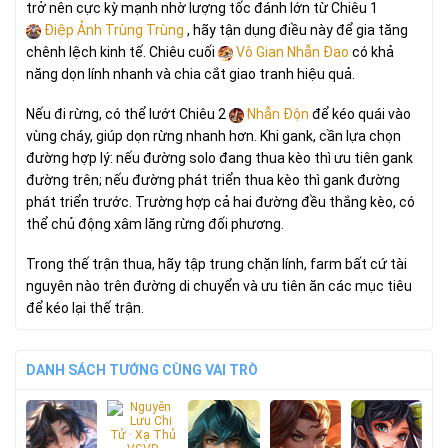
trở nên cực kỳ mạnh nhờ lượng tốc đánh lớn từ Chiêu 1
Điệp Ảnh Trùng Trùng
, hãy tận dụng điều này để gia tăng
chênh lệch kinh tế. Chiêu cuối
Vô Gian Nhẫn Đao
có khả
năng dọn lính nhanh và chia cắt giao tranh hiệu quả.
Nếu đi rừng, có thể lướt Chiêu 2
Nhẫn Độn
để kéo quái vào
vùng cháy, giúp dọn rừng nhanh hơn. Khi gank, cần lựa chọn
đường hợp lý: nếu đường solo đang thua kèo thì ưu tiên gank
đường trên; nếu đường phát triển thua kèo thì gank đường
phát triển trước. Trường hợp cả hai đường đều thắng kèo, có
thể chủ động xâm lăng rừng đối phương.
Trong thế trận thua, hãy tập trung chặn lính, farm bất cứ tài
nguyên nào trên đường di chuyển và ưu tiên ăn các mục tiêu
để kéo lại thế trận.
DANH SÁCH TƯỚNG CÙNG VAI TRÒ