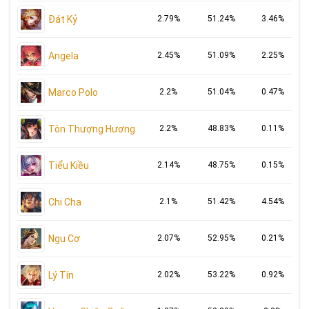
Đát Kỷ
2.79%
51.24%
3.46%
Angela
2.45%
51.09%
2.25%
Marco Polo
2.2%
51.04%
0.47%
Tôn Thượng Hương
2.2%
48.83%
0.11%
Tiểu Kiều
2.14%
48.75%
0.15%
Chi Cha
2.1%
51.42%
4.54%
Ngu Cơ
2.07%
52.95%
0.21%
Lý Tín
2.02%
53.22%
0.92%