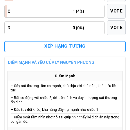
VOTE
C
1 (4%)
VOTE
D
0 (0%)
XẾP HẠNG TƯỚNG
ĐIỂM MẠNH VÀ YẾU CỦA LÝ NGUYÊN PHƯƠNG
Điểm Mạnh
+ Gây sát thương tầm xa mạnh, khó chịu với khả năng thả diều liên
tục.
+ Rất cơ động với chiêu 2, dễ luồn lách và duy trì lượng sát thương
ổn định.
+ Đấu tay đôi khỏe, khả năng đẩy trụ mạnh nhờ chiêu 1.
+ Kiểm soát tầm nhìn nhờ nội tại giúp nhìn thấy kẻ địch ẩn nấp trong
bụi gần đó.