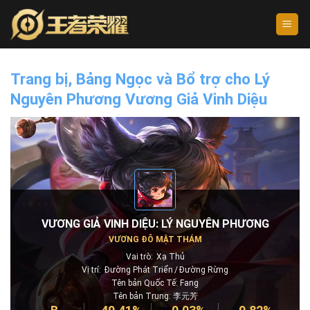
Skip
to
content
Trang bị, Bảng Ngọc và Bổ trợ cho Lý
Nguyên Phương Vương Giả Vinh Diệu
VƯƠNG GIẢ VINH DIỆU: LÝ NGUYÊN PHƯƠNG
VƯƠNG ĐÔ MẬT THÁM
Vai trò:
Xạ Thủ
Vị trí:
Đường Phát Triển
Đường Rừng
Tên bản Quốc Tế: Fang
Tên bản Trung: 李元芳