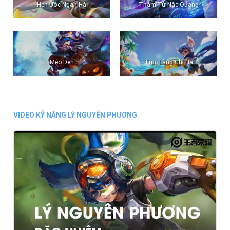
Hẹn Ước Ngân Hà
Thám Tử Nặc Quang
Mèo Đen
Trục Lãng Chi Hạ
VIDEO KỸ NĂNG LÝ NGUYÊN PHƯƠNG