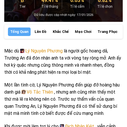
B
49.41%
0.03%
0.82%
Tier
Tỉ lệ thắng
Tỉ lệ cấm
Tỉ lệ chọn
Dữ liệu được cập nhật ngày: 17/01/2026
Tổng Quan
Lên Đồ
Khắc Chế
Mẹo Chơi
Trang Phục
P
Mặc dù
Lý Nguyên Phương
là người gốc hoang dã,
Trường An đã đón nhận anh ta với vòng tay rộng mở. Anh ấy
hơi kỳ quặc nhưng cũng thông minh và nhanh nhẹn, đồng
thời có khả năng phát hiện ra mọi loại bí mật.
Một lần tình cờ, Lý Nguyên Phương đến giúp đỡ hoàng hậu
danh giá
Võ Tắc Thiên
, nhưng anh cũng nhìn thấy một
thứ mà lẽ ra không nên có. Trước sự thẩm vấn của quan
quan Trường An, Lý Nguyên Phương đã có thể sử dụng bí
mật mà mình tình cờ biết được để cứu mạng mình.
Khi được mời làm trợ lý cho
Địch Nhân Kiệt
, viễn cảnh