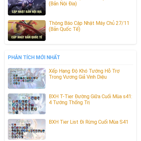
(Bản Nội Địa)
Thông Báo Cập Nhật Máy Chủ 27/11
(Bản Quốc Tế)
PHÂN TÍCH MỚI NHẤT
Xếp Hạng Độ Khó Tướng Hỗ Trợ
Trong Vương Giả Vinh Diệu
BXH T-Tier Đường Giữa Cuối Mùa s41:
4 Tướng Thống Trị
BXH Tier List Đi Rừng Cuối Mùa S41