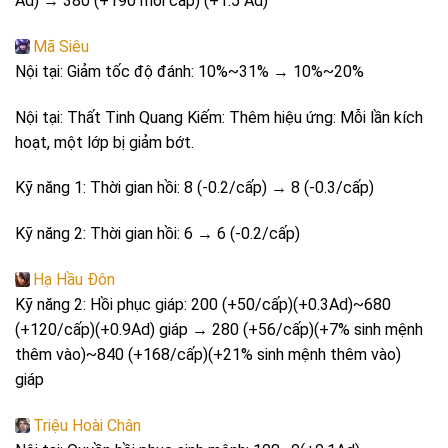
Ad) → 380 (+190 mỗi cấp) (+1.5 Ad)
Mã Siêu
Nội tại: Giảm tốc độ đánh: 10%~31% → 10%~20%
Nội tại: Thất Tinh Quang Kiếm: Thêm hiệu ứng: Mỗi lần kích
hoạt, một lớp bị giảm bớt.
Kỹ năng 1: Thời gian hồi: 8 (-0.2/cấp) → 8 (-0.3/cấp)
Kỹ năng 2: Thời gian hồi: 6 → 6 (-0.2/cấp)
Hạ Hầu Đôn
Kỹ năng 2: Hồi phục giáp: 200 (+50/cấp)(+0.3Ad)~680
(+120/cấp)(+0.9Ad) giáp → 280 (+56/cấp)(+7% sinh mệnh
thêm vào)~840 (+168/cấp)(+21% sinh mệnh thêm vào)
giáp
Triệu Hoài Chân