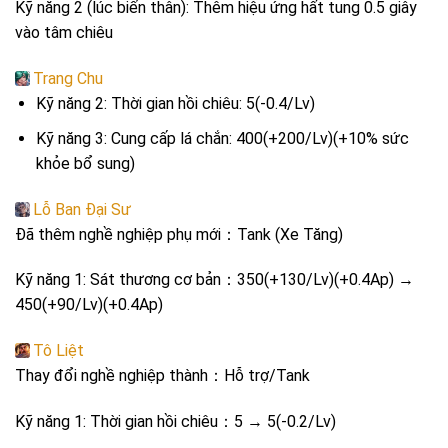
Kỹ năng 2 (lúc biến thân): Thêm hiệu ứng hất tung 0.5 giây
vào tâm chiêu
Trang Chu
Kỹ năng 2: Thời gian hồi chiêu: 5(-0.4/Lv)
Kỹ năng 3:
Cung cấp lá chắn
: 400(+200/Lv)(+10% sức
khỏe bổ sung)
Lỗ Ban Đại Sư
Đã thêm nghề nghiệp phụ mới：Tank (Xe Tăng)
Kỹ năng 1: Sát thương cơ bản：350(+130/Lv)(+0.4Ap) →
450(+90/Lv)(+0.4Ap)
Tô Liệt
Thay đổi nghề nghiệp thành：Hỗ trợ/Tank
Kỹ năng 1: Thời gian hồi chiêu：5 → 5(-0.2/Lv)