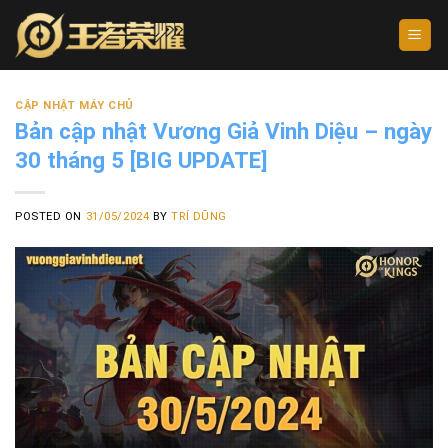
Skip
to
content
CẬP NHẬT MÁY CHỦ
Bản cập nhật Vương Giả Vinh Diệu – ngày
30 tháng 5 [BIG UPDATE]
POSTED ON
31/05/2024
BY
TRÍ DŨNG